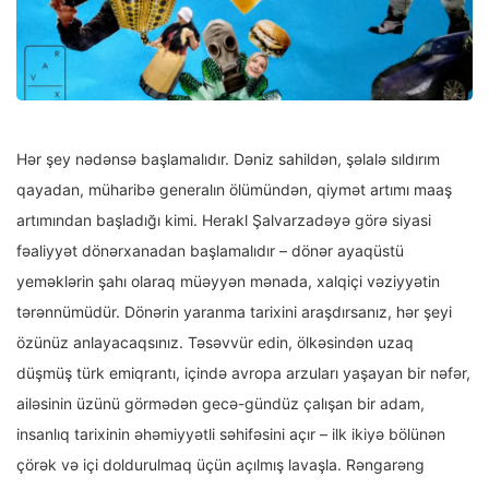
Hər şey nədənsə başlamalıdır. Dəniz sahildən, şəlalə sıldırım
qayadan, müharibə generalın ölümündən, qiymət artımı maaş
artımından başladığı kimi. Herakl Şalvarzadəyə görə siyasi
fəaliyyət dönərxanadan başlamalıdır – dönər ayaqüstü
yeməklərin şahı olaraq müəyyən mənada, xalqiçi vəziyyətin
tərənnümüdür. Dönərin yaranma tarixini araşdırsanız, hər şeyi
özünüz anlayacaqsınız. Təsəvvür edin, ölkəsindən uzaq
düşmüş türk emiqrantı, içində avropa arzuları yaşayan bir nəfər,
ailəsinin üzünü görmədən gecə-gündüz çalışan bir adam,
insanlıq tarixinin əhəmiyyətli səhifəsini açır – ilk ikiyə bölünən
çörək və içi doldurulmaq üçün açılmış lavaşla. Rəngarəng