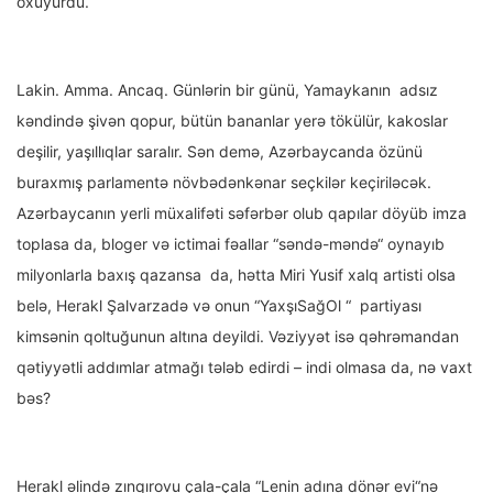
oxuyurdu.
Lakin. Amma. Ancaq. Günlərin bir günü, Yamaykanın adsız
kəndində şivən qopur, bütün bananlar yerə tökülür, kakoslar
deşilir, yaşıllıqlar saralır. Sən demə, Azərbaycanda özünü
buraxmış parlamentə növbədənkənar seçkilər keçiriləcək.
Azərbaycanın yerli müxalifəti səfərbər olub qapılar döyüb imza
toplasa da, bloger və ictimai fəallar “səndə-məndə“ oynayıb
milyonlarla baxış qazansa da, hətta Miri Yusif xalq artisti olsa
belə, Herakl Şalvarzadə və onun “YaxşıSağOl “ partiyası
kimsənin qoltuğunun altına deyildi. Vəziyyət isə qəhrəmandan
qətiyyətli addımlar atmağı tələb edirdi – indi olmasa da, nə vaxt
bəs?
Herakl əlində zınqırovu çala-çala “Lenin adına dönər evi“nə