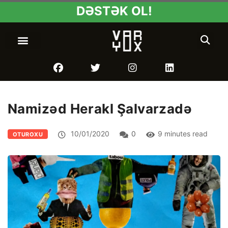
DƏSTƏK OL!
Namizəd Herakl Şalvarzadə
10/01/2020
0
9 minutes read
OTUROXU