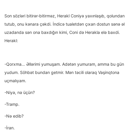
Son sözləri bitirər-bitirməz, Herakl Coniyə yaxınlaşıb, qolundan
tutub, onu kənara çəkdi. İndicə tualetdən çıxan dostun sənə əl
uzadanda sən ona baxdığın kimi, Coni də Herakla elə baxdi.
Herakl:
-Qorxma… Əllərimi yumuşam. Adətən yumuram, amma bu gün
yudum. Söhbət bundan getmir. Mən təcili olaraq Vaşinqtona
uçmalıyam.
-Niyə, nə üçün?
-Tramp.
-Nə edib?
-İran.