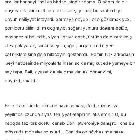
arzular hər şeyi indi və birdən istədir adama. O adam da elə
düşünərək, əlinin altında olan hər şeyi indi, bu saat ortaya
qoyub nailiyyət istəyirdi. Sərmayə qoyub illərlə gözləmək yox,
pomidoru dilim-dilim doğrayıb, soğanı yumuru tikələrə bölüb,
mayonezini bol edib, xiyarı kahıya qatıb, üstünə də qızardılmış
ət səpələyərək, sanki taleyin çağırışını qəbul edir, yeni
çətinliklərə sinə gələ biləcəyini göstərirdi. Həmin türk arkadaşın
səyi nəticəsində milyonlarla insan ac qalmır, küçədə yeməyə bir
şey tapır. Bəli, siyasət də elə olmalıdır, əsl dönər kimi,
doyuzdurmalıdır.
Herakl əmin idi ki, dönərin hazırlanması, doldurulması və
yeyilməsi özündə siyasi fəaliyyət etaplarını əks etdirir. O, bu
haqqda tez-tez dostu cənab Coni İştveroniyə danışırdı, ona bu
mövzuda moizələr oxuyurdu. Coni də öz növbəsində nəsə