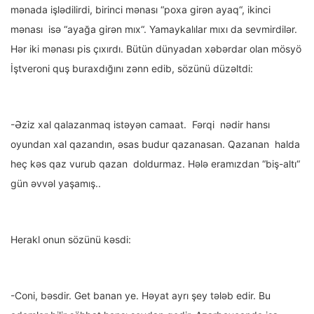
mənada işlədilirdi, birinci mənası “poxa girən ayaq“, ikinci
mənası isə “ayağa girən mıx“. Yamaykalılar mıxı da sevmirdilər.
Hər iki mənası pis çıxırdı. Bütün dünyadan xəbərdar olan mösyö
İştveroni quş buraxdığını zənn edib, sözünü düzəltdi:
-Əziz xal qalazanmaq istəyən camaat. Fərqi nədir hansı
oyundan xal qazandın, əsas budur qazanasan. Qazanan halda
heç kəs qaz vurub qazan doldurmaz. Hələ eramızdan “biş-altı“
gün əvvəl yaşamış..
Herakl onun sözünü kəsdi:
-Coni, bəsdir. Get banan ye. Həyat ayrı şey tələb edir. Bu