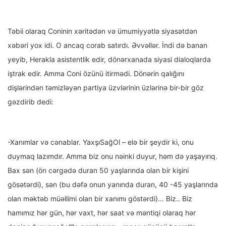
Təbii olaraq Coninin xəritədən və ümumiyyətlə siyasətdən
xəbəri yox idi. O ancaq corab satırdı. Əvvəllər. İndi də banan
yeyib, Herakla asistentlik edir, dönərxanada siyasi dialoqlarda
iştrak edir. Amma Coni özünü itirmədi. Dönərin qalığını
dişlərindən təmizləyən partiya üzvlərinin üzlərinə bir-bir göz
gəzdirib dedi:
-Xanımlar və cənablar. YaxşıSağOl – elə bir şeydir ki, onu
duymaq lazımdır. Amma biz onu nəinki duyur, həm də yaşayırıq.
Bax sən (ön cərgədə duran 50 yaşlarında olan bir kişini
gösətərdi), sən (bu dəfə onun yanında duran, 40 -45 yaşlarında
olan məktəb müəllimi olan bir xanımı göstərdi)… Biz.. Biz
hamımız hər gün, hər vaxt, hər saat və məntiqi olaraq hər