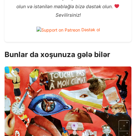
olun və istənilən məbləğlə bizə dəstək olun.
Sevilirsiniz!
Dəstək ol
Bunlar da xoşunuza gələ bilər