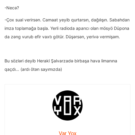
-Necə?
-Çox sual verirsən. Camaat yeyib qurtarsın, dağılışın. Sabahdan
imza toplamağa başla. Yerli radioda aparıcı olan mösyö Düpona
da zəng vurub efir vaxtı götür. Düşərsən, yerivə vermişəm.
Bu sözləri deyib Herakl Şalvarzadə birbaşa hava limanına
qaçdı… (ardı ötən sayımızda)
Var Yox