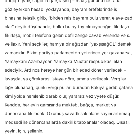
dəqiqə “yaxşısağol“la qarşılaşırıq – maaş gününü həsrətlə
gözləyərkən hesabı yoxlayanda, bayram ərəfələrində iş
binasına tələsik girib, “birdən rəis bayram pulu verər, əlavə-zad
olar“ deyib düşünəndə, bəlkə bu ay toy olmayacağını fikirləşə-
fikirləşə, mobil telefona gələn qəfil zəngə cavab verəndə və s.
və ilaxır. Yəni seçkilər, hamıya bir ağızdan “yaxşısağOL“ demək
zamanıdır. Bizim partiya parlamentdə yetərincə yer qazanarsa,
Yamaykanı Azərbaycan Yamayka Muxtar respubikası elan
edəciyik. Ardınca hərəyə hər gün bir ədəd dönər veriləcək –
lavaşda, ya çörəkarası istəyə görə, amma veriləcək. Vergilər
ləğv olunacaq, çünki vergi pulları buradan Bakıya gedib çatana
kimi yolda nəmlənib xarab olur, yararsız vəziyyətə düşür.
Kənddə, hər evin qarşısında məktəb, bağça, market və
dönərxana tikiləcək. Oxumuş savadlı sakinlərin sayını artırmaq
məqsədi ilə dönərxanalarda daxili kitabxanalar olacaq. Qısası,
yeyin, için, şellənin.