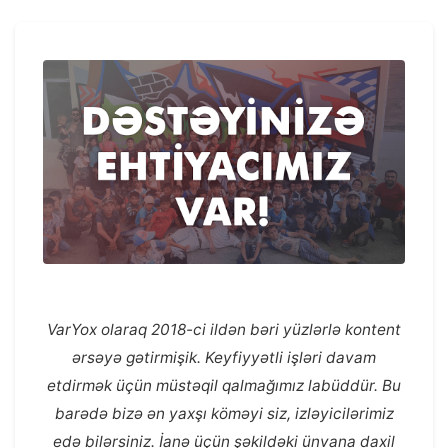
VarYox olaraq 2018-ci ildən bəri yüzlərlə kontent
ərsəyə gətirmişik. Keyfiyyətli işləri davam
etdirmək üçün müstəqil qalmağımız labüddür. Bu
barədə bizə ən yaxşı köməyi siz, izləyicilərimiz
edə bilərsiniz. İanə üçün şəkildəki ünvana daxil