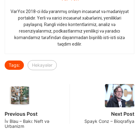
VarYox 2018-ci ildə yaranmış onlayn incəsənət və mədəniyyət
portalıdır. Yerli və xarici incəsənət xəbərlərini, yenilikləri
paylaşırıq. Rəngli video kontentlərimiz, analiz və
resenziyalarımız, podkastlarımız yenilikçi və yaradıcı
komandamız tərəfindən dayanmadan bişirilib isti-isti sizə
təqdim edilir.
Tags:
Hekayələr
Previous Post
Next Post
İv Blau – Bakı: Neft və
Spayk Conz – Bioqrafiya
Urbanizm