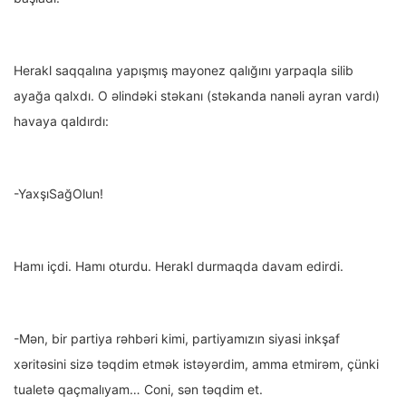
Herakl saqqalına yapışmış mayonez qalığını yarpaqla silib
ayağa qalxdı. O əlindəki stəkanı (stəkanda nanəli ayran vardı)
havaya qaldırdı:
-YaxşıSağOlun!
Hamı içdi. Hamı oturdu. Herakl durmaqda davam edirdi.
-Mən, bir partiya rəhbəri kimi, partiyamızın siyasi inkşaf
xəritəsini sizə təqdim etmək istəyərdim, amma etmirəm, çünki
tualetə qaçmalıyam… Coni, sən təqdim et.