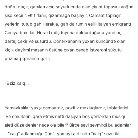
doğru qaçır, qapıları açır, soyuducuda olan çiy ət topasını yoğun
şişə keçirir. Ət fırlanır, qızarmağa başlayır. Camaat toplaşır,
yerlərini tutub gah Herakla, gah da rumın əsilli italyan emiqrantı
Coniyə baxırlar. Herakl müşdüyünə doldurduğunu yandırır,
dartır, çəkir və susurdu. Dönərxananın yuxarı küncündə olan
kiçik dəyirmi masanın üstünə çıxan cənab İştveroni sükutu
pozmaq qərarına gəlir:
-Əziz xalq…
Yamaykalılar yaxşı camaatdır, pozitiv məxluqlardır, təbiətlərini
və ömürlərini qara etmiş nefti daşıyan boş çənlərdən musiqi
aləti düzəldənlər necə ola bilər? Bircə şeyi sevmirdi bu adamlar
– “xalq” adlanmağı. Çün` yamayka dilində “xalq“ sözü iki