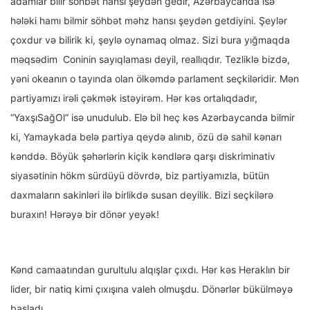
adamlar bilir söhbət hansı şeydən gedir, Azərbaycanda isə
hələki hamı bilmir söhbət məhz hansı şeydən getdiyini. Şeylər
çoxdur və bilirik ki, şeylə oynamaq olmaz. Sizi bura yığmaqda
məqsədim Coninin sayıqlaması deyil, reallıqdır. Tezliklə bizdə,
yəni okeanın o tayında olan ölkəmdə parlament seçkiləridir. Mən
partiyamızı irəli çəkmək istəyirəm. Hər kəs ortalıqdadır,
“YaxşıSağOl“ isə unudulub. Elə bil heç kəs Azərbaycanda bilmir
ki, Yamaykada belə partiya qeydə alınıb, özü də sahil kənarı
kənddə. Böyük şəhərlərin kiçik kəndlərə qarşı diskriminativ
siyasətinin hökm sürdüyü dövrdə, biz partiyamızla, bütün
daxmaların sakinləri ilə birlikdə susan deyilik. Bizi seçkilərə
buraxın! Hərəyə bir dönər yeyək!
Kənd camaatından gurultulu alqışlar çıxdı. Hər kəs Heraklın bir
lider, bir natiq kimi çıxışına valeh olmuşdu. Dönərlər bükülməyə
başladı.