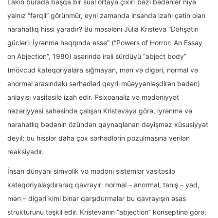
Lakin burada başqa bir sual ortaya çıxır: bəzi bədənlər niyə
yalnız “fərqli” görünmür, eyni zamanda insanda izahı çətin olan
narahatlıq hissi yaradır? Bu məsələni Julia Kristeva “Dəhşətin
gücləri: İyrənmə haqqında esse” (“Powers of Horror: An Essay
on Abjection”, 1980) əsərində irəli sürdüyü “abject body”
(mövcud kateqoriyalara sığmayan, mən və digəri, normal və
anormal arasındakı sərhədləri qeyri-müəyyənləşdirən bədən)
anlayışı vasitəsilə izah edir. Psixoanaliz və mədəniyyət
nəzəriyyəsi sahəsində çalışan Kristevaya görə, iyrənmə və
narahatlıq bədənin özündən qaynaqlanan dəyişməz xüsusiyyət
deyil; bu hisslər daha çox sərhədlərin pozulmasına verilən
reaksiyadır.
İnsan dünyanı simvolik və mədəni sistemlər vasitəsilə
kateqoriyalaşdıraraq qavrayır: normal – anormal, tanış – yad,
mən – digəri kimi binar qarşıdurmalar bu qavrayışın əsas
strukturunu təşkil edir. Kristevanın “abjection” konseptinə görə,