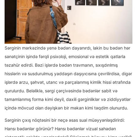
Sərginin mərkəzində yenə bədən dayanırdı, lakin bu bədən hər
sənətçinin işində fərqli psixoloji, emosional və estetik qatlarla
təzahür edirdi. Bəzi işlərdə bədən travmanın, sıxışdırılmış
hisslərin və susdurulmuş yaddaşın daşıyıcısına çevrilirdisə, digər
işlərdə arzu, şəhvət, utanc və parçalanmış kimlik hissi ətrafında
qurulurdu. Beləliklə, sərgi çərçivəsində bədənlər sabit və
tamamlanmış forma kimi deyil, daxili gərginliklər və ziddiyyətlər
içində mövcud olan dəyişkən bir məkan kimi təqdim olunurdu.
Sərginin çıxış nöqtəsini bir neçə əsas sual müəyyənləşdirirdi:
Hansı bədənlər görünür? Hansı bədənlər vizual sahədən