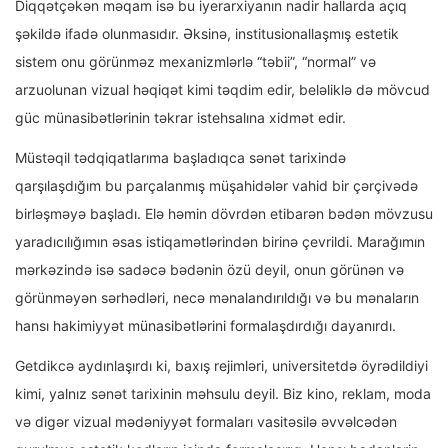
Diqqətçəkən məqam isə bu iyerarxiyanın nadir hallarda açıq
şəkildə ifadə olunmasıdır. Əksinə, institusionallaşmış estetik
sistem onu görünməz mexanizmlərlə “təbii”, “normal” və
arzuolunan vizual həqiqət kimi təqdim edir, beləliklə də mövcud
güc münasibətlərinin təkrar istehsalına xidmət edir.
Müstəqil tədqiqatlarıma başladıqca sənət tarixində
qarşılaşdığım bu parçalanmış müşahidələr vahid bir çərçivədə
birləşməyə başladı. Elə həmin dövrdən etibarən bədən mövzusu
yaradıcılığımın əsas istiqamətlərindən birinə çevrildi. Marağımın
mərkəzində isə sadəcə bədənin özü deyil, onun görünən və
görünməyən sərhədləri, necə mənalandırıldığı və bu mənaların
hansı hakimiyyət münasibətlərini formalaşdırdığı dayanırdı.
Getdikcə aydınlaşırdı ki, baxış rejimləri, universitetdə öyrədildiyi
kimi, yalnız sənət tarixinin məhsulu deyil. Biz kino, reklam, moda
və digər vizual mədəniyyət formaları vasitəsilə əvvəlcədən