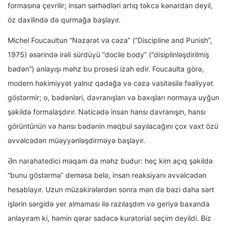
formasına çevrilir; insan sərhədləri artıq təkcə kənardan deyil,
öz daxilində də qurmağa başlayır.
Michel Foucaultun “Nəzarət və cəza” (“Discipline and Punish”,
1975) əsərində irəli sürdüyü “docile body” (“disiplinləşdirilmiş
bədən”) anlayışı məhz bu prosesi izah edir. Foucaulta görə,
modern hakimiyyət yalnız qadağa və cəza vasitəsilə fəaliyyət
göstərmir; o, bədənləri, davranışları və baxışları normaya uyğun
şəkildə formalaşdırır. Nəticədə insan hansı davranışın, hansı
görüntünün və hansı bədənin məqbul sayılacağını çox vaxt özü
əvvəlcədən müəyyənləşdirməyə başlayır.
Ən narahatedici məqam da məhz budur: heç kim açıq şəkildə
“bunu göstərmə” deməsə belə, insan reaksiyanı əvvəlcədən
hesablayır. Uzun müzakirələrdən sonra mən də bəzi daha sərt
işlərin sərgidə yer almaması ilə razılaşdım və geriyə baxanda
anlayıram ki, həmin qərar sadəcə kuratorial seçim deyildi. Biz