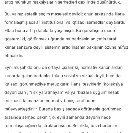
artıq mümkün reaksiyaların sərhədləri daxilində düşünürdük.
Bu, yalnız estetik seçim məsələsi deyildi; onun arxasında illərlə
formalaşmış sosial, institusional və iqtisadi sərhədlər dayanırdı.
Eltac bunu artıq dəfələrlə yaşamışdı. Bu qarşılaşma mənə
göstərdi ki, görünmək uğrunda mübarizənin ən çətin tərəfi
kənar senzura deyil, sistemin artıq insanın baxışının özünə nüfuz
etməsidir.
Eyni müşahidə onu da ortaya çıxarır ki, normativ kanonlardan
kənarda qalan bədənlər təkcə sosial və vizual deyil, həm də
iqtisadi görünməzliyə məruz qalır. Hansı təsvirlərin “kolleksiya
dəyəri olan”, “risk yaratmayan” və ya “bazara uyğun” hesab
edilməsi də məhz bu normativ baxış tərəfindən
müəyyənləşdirilir. Burada baxış sadəcə görünənlə görünməz
arasında sərhəd çəkmir; o, eyni zamanda dəyərin necə
formalaşacağını da strukturlaşdırır. Beləliklə, bəzi bədənlər