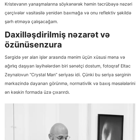
Kristevanın yanaşmalarına söykənərək həmin təcrübəyə nəzəri
çərçivələr vasitəsilə yenidən baxmağa və onu reflektiv şəkildə
şərh etməyə çalışacağam.
Daxilləşdirilmiş nəzarət və
özünüsenzura
Sərgidə yer alan işlər arasında mənim üçün xüsusi məna və
ağırlıq daşıyan layihələrdən biri sənətçi dostum, fotoqraf Eltac
Zeynalovun “Crystal Man” seriyası idi. Çünki bu seriya sərginin
mərkəzində dayanan görünmə, normativlik və baxış məsələlərini
ən kəskin formada üzə çıxarırdı.