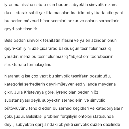
iyrənmə hissinə səbəb olan bədən subyektin simvolik nizama
daxil edərək sabit şəkildə mənalandıra bilmədiyi bədəndir; yəni
bu bədən mövcud binar sxemləri pozur və onların sərhədlərini
qeyri-sabitləşdirir.
Belə bədən simvolik təsnifatın iflasını və ya ən azından onun
qeyri-kafiliyini üzə çıxararaq baxış üçün təsnifolunmazlıq
yaradır; məhz bu təsnifolunmazlıq “abjection” təcrübəsinin
strukturunu formalaşdırır.
Narahatlıq isə çox vaxt bu simvolik təsnifatın pozulduğu,
kateqorial sərhədlərin qeyri-müəyyənləşdiyi anda meydana
çıxır. Julia Kristevaya görə, iyrənc olan bədənin öz
substansiyası deyil, subyektin sərhədlərini və simvolik
bütövlüyünü təhdid edən bu sərhəd keçidləri və kateqoriyaların
çöküşüdür. Beləliklə, problem fərqliliyin ontoloji statusunda
deyil, subyektin qarşısındakı obyekti simvolik düzən daxilində