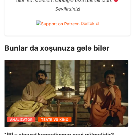
olun və istənilən məbləğlə bizə dəstək olun.
Sevilirsiniz!
Dəstək ol
Bunlar da xoşunuza gələ bilər
ANALIZATOR
32 il azad, hələ də asılı: Post-müstəmləkə...
25/09/2023