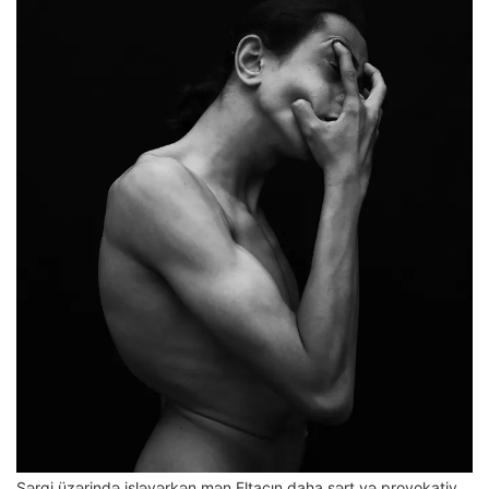
Sərgi üzərində işləyərkən mən Eltacın daha sərt və provokativ