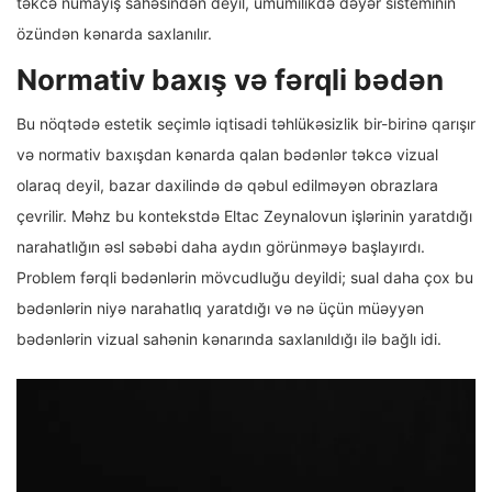
təkcə nümayiş sahəsindən deyil, ümumilikdə dəyər sisteminin
özündən kənarda saxlanılır.
Normativ baxış və fərqli bədən
Bu nöqtədə estetik seçimlə iqtisadi təhlükəsizlik bir-birinə qarışır
və normativ baxışdan kənarda qalan bədənlər təkcə vizual
olaraq deyil, bazar daxilində də qəbul edilməyən obrazlara
çevrilir. Məhz bu kontekstdə Eltac Zeynalovun işlərinin yaratdığı
narahatlığın əsl səbəbi daha aydın görünməyə başlayırdı.
Problem fərqli bədənlərin mövcudluğu deyildi; sual daha çox bu
bədənlərin niyə narahatlıq yaratdığı və nə üçün müəyyən
bədənlərin vizual sahənin kənarında saxlanıldığı ilə bağlı idi.