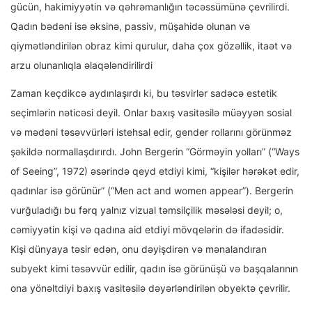
gücün, hakimiyyətin və qəhrəmanlığın təcəssümünə çevrilirdi.
Qadın bədəni isə əksinə, passiv, müşahidə olunan və
qiymətləndirilən obraz kimi qurulur, daha çox gözəllik, itaət və
arzu olunanlıqla əlaqələndirilirdi
Zaman keçdikcə aydınlaşırdı ki, bu təsvirlər sadəcə estetik
seçimlərin nəticəsi deyil. Onlar baxış vasitəsilə müəyyən sosial
və mədəni təsəvvürləri istehsal edir, gender rollarını görünməz
şəkildə normallaşdırırdı. John Bergerin “Görməyin yolları” (“Ways
of Seeing”, 1972) əsərində qeyd etdiyi kimi, “kişilər hərəkət edir,
qadınlar isə görünür” (“Men act and women appear”). Bergerin
vurğuladığı bu fərq yalnız vizual təmsilçilik məsələsi deyil; o,
cəmiyyətin kişi və qadına aid etdiyi mövqelərin də ifadəsidir.
Kişi dünyaya təsir edən, onu dəyişdirən və mənalandıran
subyekt kimi təsəvvür edilir, qadın isə görünüşü və başqalarının
ona yönəltdiyi baxış vasitəsilə dəyərləndirilən obyektə çevrilir.