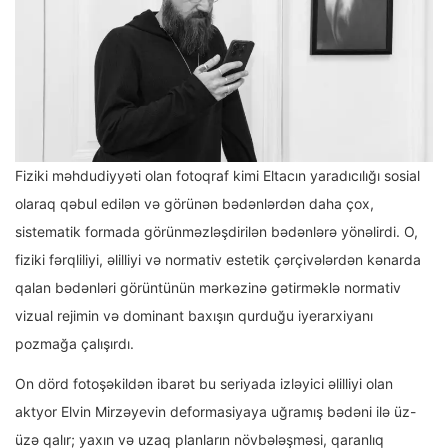
Fiziki məhdudiyyəti olan fotoqraf kimi Eltacın yaradıcılığı sosial
olaraq qəbul edilən və görünən bədənlərdən daha çox,
sistematik formada görünməzləşdirilən bədənlərə yönəlirdi. O,
fiziki fərqliliyi, əlilliyi və normativ estetik çərçivələrdən kənarda
qalan bədənləri görüntünün mərkəzinə gətirməklə normativ
vizual rejimin və dominant baxışın qurduğu iyerarxiyanı
pozmağa çalışırdı.
On dörd fotoşəkildən ibarət bu seriyada izləyici əlilliyi olan
aktyor Elvin Mirzəyevin deformasiyaya uğramış bədəni ilə üz-
üzə qalır; yaxın və uzaq planların növbələşməsi, qaranlıq