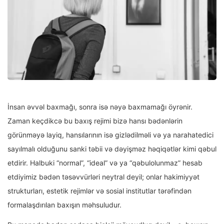
İnsan əvvəl baxmağı, sonra isə nəyə baxmamağı öyrənir.
Zaman keçdikcə bu baxış rejimi bizə hansı bədənlərin
görünməyə layiq, hansılarının isə gizlədilməli və ya narahatedici
sayılmalı olduğunu sanki təbii və dəyişməz həqiqətlər kimi qəbul
etdirir. Halbuki “normal”, “ideal” və ya “qəbulolunmaz” hesab
etdiyimiz bədən təsəvvürləri neytral deyil; onlar hakimiyyət
strukturları, estetik rejimlər və sosial institutlar tərəfindən
formalaşdırılan baxışın məhsuludur.