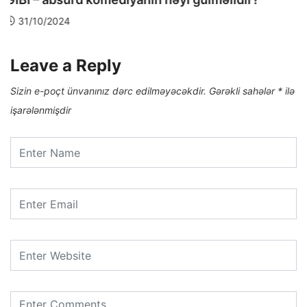
Leave a Reply
Sizin e-poçt ünvanınız dərc edilməyəcəkdir.
Gərəkli sahələr
*
ilə
işarələnmişdir