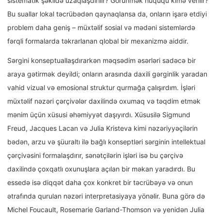
sistematik şəkildə uzaqlaşdırılır? Görünmək hüququ kimə verilir?
Bu suallar lokal təcrübədən qaynaqlansa da, onların işarə etdiyi
problem daha geniş – müxtəlif sosial və mədəni sistemlərdə
fərqli formalarda təkrarlanan qlobal bir mexanizmə aiddir.
Sərgini konseptuallaşdırarkən məqsədim əsərləri sadəcə bir
araya gətirmək deyildi; onların arasında daxili gərginlik yaradan
vahid vizual və emosional struktur qurmağa çalışırdım. İşləri
müxtəlif nəzəri çərçivələr daxilində oxumaq və təqdim etmək
mənim üçün xüsusi əhəmiyyət daşıyırdı. Xüsusilə Sigmund
Freud, Jacques Lacan və Julia Kristeva kimi nəzəriyyəçilərin
bədən, arzu və şüuraltı ilə bağlı konseptləri sərginin intellektual
çərçivəsini formalaşdırır, sənətçilərin işləri isə bu çərçivə
daxilində çoxqatlı oxunuşlara açılan bir məkan yaradırdı. Bu
essedə isə diqqət daha çox konkret bir təcrübəyə və onun
ətrafında qurulan nəzəri interpretasiyaya yönəlir. Buna görə də
Michel Foucault, Rosemarie Garland-Thomson və yenidən Julia