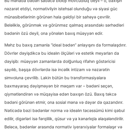
Bu mənada bədən sadəcə bioloji mövcudluq deyil – o, baxışın
nəzarət etdiyi, normativliyin istehsal olunduğu və siyasi güc
münasibətlərinin görünən hala gəldiyi bir sahəyə çevrilir.
Beləliklə, görünmək və görünməz qalmaq arasındakı sərhədləri
bədənin özü deyil, ona yönələn baxış müəyyən edir.
Məhz bu baxış zamanla “ideal bədən” anlayışını da formalaşdırır.
Dövrlər dəyişdikcə bu idealın ölçüləri və estetik meyarları da
dəyişib: müəyyən zamanlarda dolğunluq rifahın göstəricisi
sayılıb, başqa dövrlərdə isə incəlik intizam və nəzarətin
simvoluna çevrilib. Lakin bütün bu transformasiyalara
baxmayaraq dəyişməyən bir məqam var – bədəni seçən,
qiymətləndirən və müqayisə edən baxışın özü. Baxış təkcə
bədəni görünən etmir, ona sosial məna və dəyər də qazandırır.
Nəticədə bəzi bədənlər norma və idealın təcəssümü kimi qəbul
edilir, digərləri isə fərqlilik, qüsur və ya kənarlıqla əlaqələndirilir.
Beləcə, bədənlər arasında normativ iyerarxiyalar formalaşır və