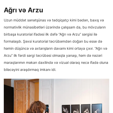
Ağrı və Arzu
Uzun müddət sənətşünas və tədqiqatçı kimi bədən, baxış və
normativlik münasibətləri üzərində çalışsam da, bu mövzuların
birbaşa kuratorial ifadəsi ilk dəfə “Ağrı və Arzu” sərgisi ilə
formalaşdı. Şəxsi kuratorial təcrübəmdən doğan bu esse də
həmin düşüncə və axtarışların davamı kimi ortaya çıxır. “Ağrı və
Arzu” ilk fərdi sərgi təcrübəsi olmaqla yanaşı, həm də nəzəri
maraqlarımın məkan daxilində və vizual olaraq necə ifadə oluna
biləcəyini araşdırmaq imkanı idi.