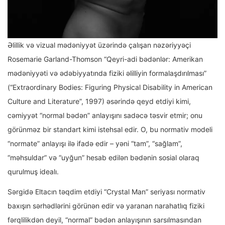
Əlillik və vizual mədəniyyət üzərində çalışan nəzəriyyəçi
Rosemarie Garland-Thomson “Qeyri-adi bədənlər: Amerikan
mədəniyyəti və ədəbiyyatında fiziki əlilliyin formalaşdırılması”
(“Extraordinary Bodies: Figuring Physical Disability in American
Culture and Literature”, 1997) əsərində qeyd etdiyi kimi,
cəmiyyət “normal bədən” anlayışını sadəcə təsvir etmir; onu
görünməz bir standart kimi istehsal edir. O, bu normativ modeli
“normate” anlayışı ilə ifadə edir – yəni “tam”, “sağlam”,
“məhsuldar” və “uyğun” hesab edilən bədənin sosial olaraq
qurulmuş idealı.
Sərgidə Eltacın təqdim etdiyi “Crystal Man” seriyası normativ
baxışın sərhədlərini görünən edir və yaranan narahatlıq fiziki
fərqlilikdən deyil, “normal” bədən anlayışının sarsılmasından