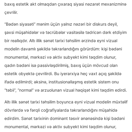
baxış estetik akt olmaqdan çıxaraq siyasi nəzarət mexanizminə
çevrilir.
“Bədən siyasəti” mənim üçün yalnız nəzəri bir diskurs deyil,
şəxsi müşahidələr və təcrübələr vasitəsilə tədricən dərk etdiyim
bir reallıqdır. Altı illik sənət tarixi təhsilim ərzində eyni vizual
modelin davamlı şəkildə təkrarlandığını görürdüm: kişi bədəni
monumental, mərkəzi və aktiv subyekt kimi təqdim olunur,
qadın bədəni isə passivləşdirilmiş, baxış üçün mövcud olan
estetik obyektə çevrilirdi. Bu iyerarxiya heç vaxt açıq şəkildə
ifadə edilmirdi; əksinə, institusionallaşmış estetik sistem onu
“təbii”, “normal” və arzuolunan vizual həqiqət kimi təqdim edirdi.
Altı illik sənət tarixi təhsilim boyunca eyni vizual modelin müxtəlif
dövrlərdə və fərqli coğrafiyalarda təkrarlandığını müşahidə
edirdim. Sənət tarixinin dominant təsvir ənənəsində kişi bədəni
monumental, mərkəzi və aktiv subyekt kimi təqdim olunur,