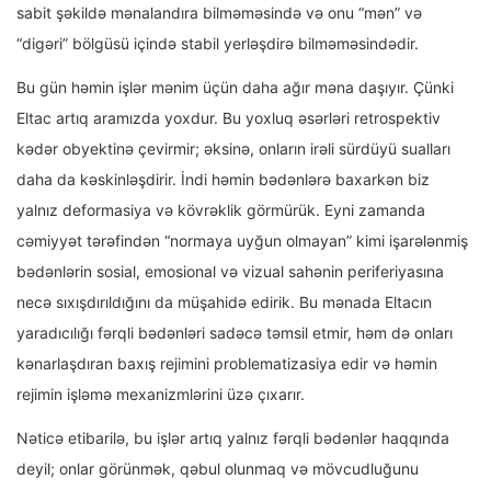
sabit şəkildə mənalandıra bilməməsində və onu “mən” və
“digəri” bölgüsü içində stabil yerləşdirə bilməməsindədir.
Bu gün həmin işlər mənim üçün daha ağır məna daşıyır. Çünki
Eltac artıq aramızda yoxdur. Bu yoxluq əsərləri retrospektiv
kədər obyektinə çevirmir; əksinə, onların irəli sürdüyü sualları
daha da kəskinləşdirir. İndi həmin bədənlərə baxarkən biz
yalnız deformasiya və kövrəklik görmürük. Eyni zamanda
cəmiyyət tərəfindən “normaya uyğun olmayan” kimi işarələnmiş
bədənlərin sosial, emosional və vizual sahənin periferiyasına
necə sıxışdırıldığını da müşahidə edirik. Bu mənada Eltacın
yaradıcılığı fərqli bədənləri sadəcə təmsil etmir, həm də onları
kənarlaşdıran baxış rejimini problematizasiya edir və həmin
rejimin işləmə mexanizmlərini üzə çıxarır.
Nəticə etibarilə, bu işlər artıq yalnız fərqli bədənlər haqqında
deyil; onlar görünmək, qəbul olunmaq və mövcudluğunu