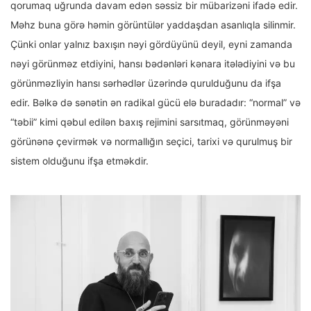
qorumaq uğrunda davam edən səssiz bir mübarizəni ifadə edir.
Məhz buna görə həmin görüntülər yaddaşdan asanlıqla silinmir.
Çünki onlar yalnız baxışın nəyi gördüyünü deyil, eyni zamanda
nəyi görünməz etdiyini, hansı bədənləri kənara itələdiyini və bu
görünməzliyin hansı sərhədlər üzərində qurulduğunu da ifşa
edir. Bəlkə də sənətin ən radikal gücü elə buradadır: “normal” və
“təbii” kimi qəbul edilən baxış rejimini sarsıtmaq, görünməyəni
görünənə çevirmək və normallığın seçici, tarixi və qurulmuş bir
sistem olduğunu ifşa etməkdir.