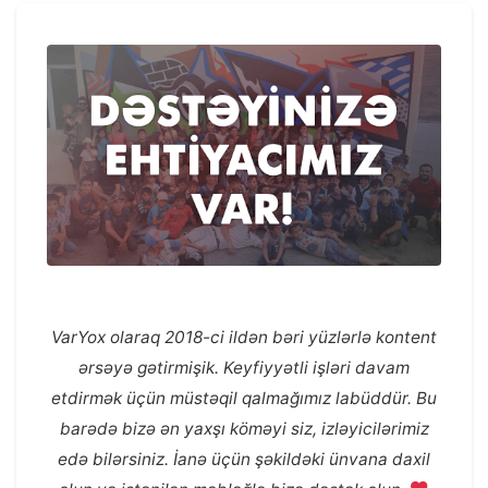
VarYox olaraq 2018-ci ildən bəri yüzlərlə kontent
ərsəyə gətirmişik. Keyfiyyətli işləri davam
etdirmək üçün müstəqil qalmağımız labüddür. Bu
barədə bizə ən yaxşı köməyi siz, izləyicilərimiz
edə bilərsiniz. İanə üçün şəkildəki ünvana daxil