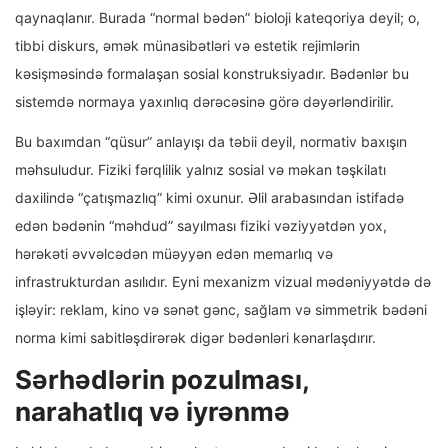
qaynaqlanır. Burada “normal bədən” bioloji kateqoriya deyil; o,
tibbi diskurs, əmək münasibətləri və estetik rejimlərin
kəsişməsində formalaşan sosial konstruksiyadır. Bədənlər bu
sistemdə normaya yaxınlıq dərəcəsinə görə dəyərləndirilir.
Bu baxımdan “qüsur” anlayışı da təbii deyil, normativ baxışın
məhsuludur. Fiziki fərqlilik yalnız sosial və məkan təşkilatı
daxilində “çatışmazlıq” kimi oxunur. Əlil arabasından istifadə
edən bədənin “məhdud” sayılması fiziki vəziyyətdən yox,
hərəkəti əvvəlcədən müəyyən edən memarlıq və
infrastrukturdan asılıdır. Eyni mexanizm vizual mədəniyyətdə də
işləyir: reklam, kino və sənət gənc, sağlam və simmetrik bədəni
norma kimi sabitləşdirərək digər bədənləri kənarlaşdırır.
Sərhədlərin pozulması,
narahatlıq və iyrənmə