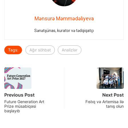
Mənsurə Məmmədəliyeva
Sənətşünas, kurator və tədqiqatçı
Tags:
Ağır söhbət
Analizlər
Previous Post
Next Post
Future Generation Art
Fıstıq və Artemisa ilə
Prize müsabiqəsi
tanış olun
başlayıb