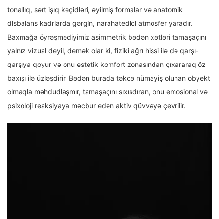
tonallıq, sərt işıq keçidləri, əyilmiş formalar və anatomik
disbalans kadrlarda gərgin, narahatedici atmosfer yaradır.
Baxmağa öyrəşmədiyimiz asimmetrik bədən xətləri tamaşaçını
yalnız vizual deyil, demək olar ki, fiziki ağrı hissi ilə də qarşı-
qarşıya qoyur və onu estetik komfort zonasından çıxararaq öz
baxışı ilə üzləşdirir. Bədən burada təkcə nümayiş olunan obyekt
olmaqla məhdudlaşmır, tamaşaçını sıxışdıran, onu emosional və
psixoloji reaksiyaya məcbur edən aktiv qüvvəyə çevrilir.