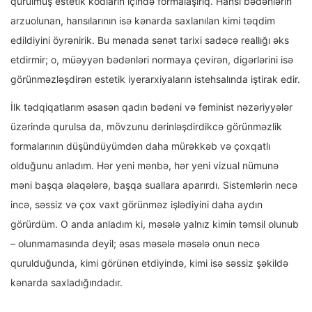
qurulmuş estetik kodların içində formalaşırıq. Hansı bədənlərin
arzuolunan, hansılarının isə kənarda saxlanılan kimi təqdim
edildiyini öyrənirik. Bu mənada sənət tarixi sadəcə reallığı əks
etdirmir; o, müəyyən bədənləri normaya çevirən, digərlərini isə
görünməzləşdirən estetik iyerarxiyaların istehsalında iştirak edir.
İlk tədqiqatlarım əsasən qadın bədəni və feminist nəzəriyyələr
üzərində qurulsa da, mövzunu dərinləşdirdikcə görünməzlik
formalarının düşündüyümdən daha mürəkkəb və çoxqatlı
olduğunu anladım. Hər yeni mənbə, hər yeni vizual nümunə
məni başqa əlaqələrə, başqa suallara aparırdı. Sistemlərin necə
incə, səssiz və çox vaxt görünməz işlədiyini daha aydın
görürdüm. O anda anladım ki, məsələ yalnız kimin təmsil olunub
– olunmamasında deyil; əsas məsələ məsələ onun necə
qurulduğunda, kimi görünən etdiyində, kimi isə səssiz şəkildə
kənarda saxladığındadır.