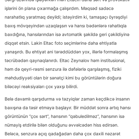
işlərini ön plana çıxarmağa çalışırdım. Məqsəd sadəcə
narahatlıq yaratmaq deyildi; istəyirdim ki, tamaşaçı öyrəşdiyi
baxış mövqeyindən uzaqlaşsın və hansı bədənlərə rahatlıqla
baxdığına, hansılarından isə avtomatik şəkildə geri çəkildiyinə
diqqət etsin. Lakin Eltac foto seçimlərinə daha ehtiyatla
yanaşırdı. Bu ehtiyat ani tərəddüddən yox, illərlə formalaşmış
təcrübədən qaynaqlanırdı. Eltac Zeynalov həm institusional,
həm də qeyri-rəsmi senzura ilə dəfələrlə qarşılaşmış, fiziki
məhdudiyyəti olan bir sənətçi kimi bu görüntülərin doğura
biləcəyi reaksiyaları çox yaxşı bilirdi.
Belə davamlı qarşıdurma və təzyiqlər zaman keçdikcə insanın
baxışına da təsir etməyə başlayır. Bir müddət sonra artıq hansı
görüntünün “çox sərt”, hansının “qəbuledilməz”, hansının isə
nümayiş etdirilə bilən olduğunu əvvəlcədən hiss edirsən.
Beləcə, senzura açıq qadağadan daha çox daxili nəzarət