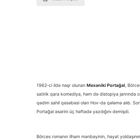
1962-ci ildə nəşr olunan
Mexaniki Portağal
, Börce
satirik qara komediya, həm də distopiya janrında ol
qədim sahil qəsəbəsi olan Hov-da qələmə alıb. Son
Portağal əsərini üç həftədə yazdığını demişdi.
Börces romanın ilham mənbəyinin, həyat yoldaşının