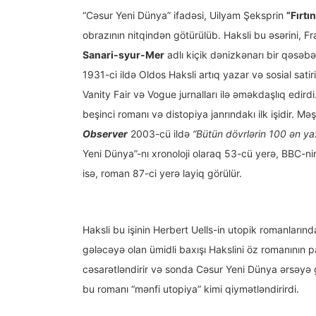
“Cəsur Yeni Dünya” ifadəsi, Uilyam Şeksprin
“Fırtı
obrazının nitqindən götürülüb. Haksli bu əsərini, F
Sanari-syur-Mer
adlı kiçik dənizkənarı bir qəsəbə
1931-ci ildə Oldos Haksli artıq yazar və sosial sati
Vanity Fair və Vogue jurnalları ilə əməkdaşlıq edird
beşinci romanı və distopiya janrındakı ilk işidir. Məş
Observer
2003-cü ildə
“Bütün dövrlərin 100 ən ya
Yeni Dünya”-nı xronoloji olaraq 53-cü yerə, BBC-nin
isə, roman 87-ci yerə layiq görülür.
Haksli bu işinin Herbert Uells-in utopik romanlarında
gələcəyə olan ümidli baxışı Hakslini öz romanının 
cəsarətləndirir və sonda Cəsur Yeni Dünya ərsəyə gəli
bu romanı “mənfi utopiya” kimi qiymətləndirirdi.