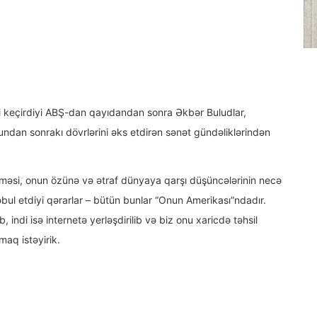
i keçirdiyi ABŞ-dan qayıdandan sonra Əkbər Buludlar,
ndan sonrakı dövrlərini əks etdirən sənət gündəliklərindən
şməsi, onun özünə və ətraf dünyaya qarşı düşüncələrinin necə
bul etdiyi qərarlar – bütün bunlar “Onun Amerikası”ndadır.
indi isə internetə yerləşdirilib və biz onu xaricdə təhsil
aq istəyirik.