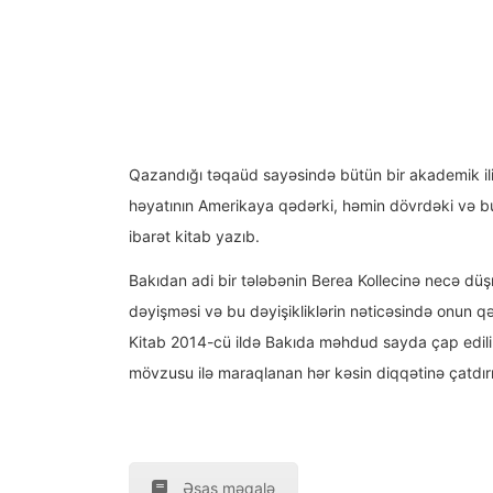
Qazandığı təqaüd sayəsində bütün bir akademik il
həyatının Amerikaya qədərki, həmin dövrdəki və bu
ibarət kitab yazıb.
Bakıdan adi bir tələbənin Berea Kollecinə necə dü
dəyişməsi və bu dəyişikliklərin nəticəsində onun qə
Kitab 2014-cü ildə Bakıda məhdud sayda çap edilib, 
mövzusu ilə maraqlanan hər kəsin diqqətinə çatdırm
Əsas məqalə