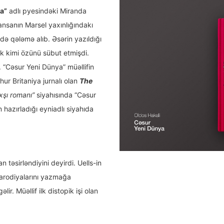
na”
adlı pyesindəki Miranda
ransanın Marsel yaxınlığındakı
də qələmə alıb. Əsərin yazıldığı
rik kimi özünü sübut etmişdi.
i. “Cəsur Yeni Dünya” müəllifin
hur Britaniya jurnalı olan
The
xşı romanı”
siyahısında “Cəsur
 hazırladığı eyniadlı siyahıda
n təsirləndiyini deyirdi. Uells-in
parodiyalarını yazmağa
r. Müəllif ilk distopik işi olan