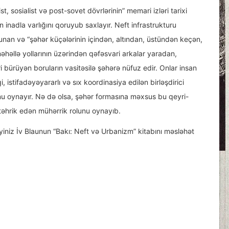
st, sosialist və post-sovet dövrlərinin” memari izləri tarixi
nadla varlığını qoruyub saxlayır. Neft infrastrukturu
nan və “şəhər küçələrinin içindən, altından, üstündən keçən,
məhəllə yollarının üzərindən qəfəsvari arkalar yaradan,
i bürüyən boruların vasitəsilə şəhərə nüfuz edir. Onlar insan
 istifadəyəyararlı və sıx koordinasiya edilən birləşdirici
nu oynayır. Nə də olsa, şəhər formasına məxsus bu qeyri-
i təhrik edən mühərrik rolunu oynayıb.
iniz İv Blaunun “Bakı: Neft və Urbanizm” kitabını məsləhət