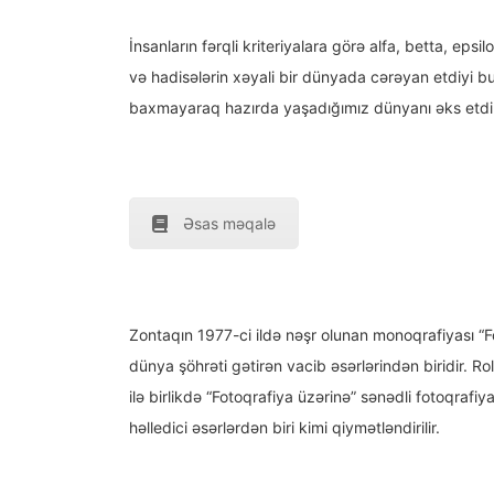
İnsanların fərqli kriteriyalara görə alfa, betta, epsil
və hadisələrin xəyali bir dünyada cərəyan etdiyi bu
baxmayaraq hazırda yaşadığımız dünyanı əks etdiri
Əsas məqalə
Zontaqın 1977-ci ildə nəşr olunan monoqrafiyası “Fo
dünya şöhrəti gətirən vacib əsərlərindən biridir. Ro
ilə birlikdə “Fotoqrafiya üzərinə” sənədli fotoqraf
həlledici əsərlərdən biri kimi qiymətləndirilir.