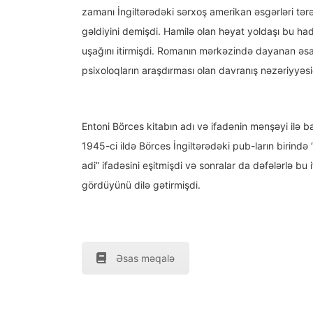
zamanı İngiltərədəki sərxoş amerikan əsgərləri tə
gəldiyini demişdi. Hamilə olan həyat yoldaşı bu h
uşağını itirmişdi. Romanın mərkəzində dayanan əsa
psixoloqların araşdırması olan davranış nəzəriyyəsid
Entoni Börces kitabın adı və ifadənin mənşəyi ilə bağ
1945-ci ildə Börces İngiltərədəki pub-ların birində
adi” ifadəsini eşitmişdi və sonralar da dəfələrlə bu 
gördüyünü dilə gətirmişdi.
Əsas məqalə