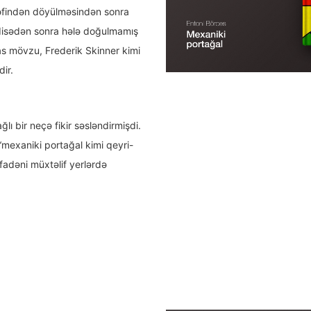
rəfindən döyülməsindən sonra
adisədən sonra hələ doğulmamış
s mövzu, Frederik Skinner kimi
ir.
lı bir neçə fikir səsləndirmişdi.
 “mexaniki portağal kimi qeyri-
ifadəni müxtəlif yerlərdə