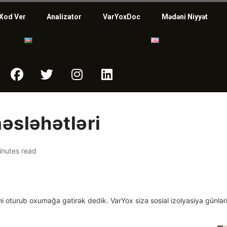
Xod Ver
Analizator
VarYoxDoc
Mədəni Niyyət
əsləhətləri
inutes read
ni oturub oxumağa gətirək dedik. VarYox sizə sosial izolyasiya günləri