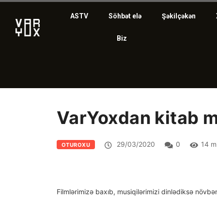
ASTV
Söhbət elə
Şəkilçəkən
Biz
VarYoxdan kitab m
29/03/2020
0
14 m
OTUROXU
Filmlərimizə baxıb, musiqilərimizi dinlədiksə növbə