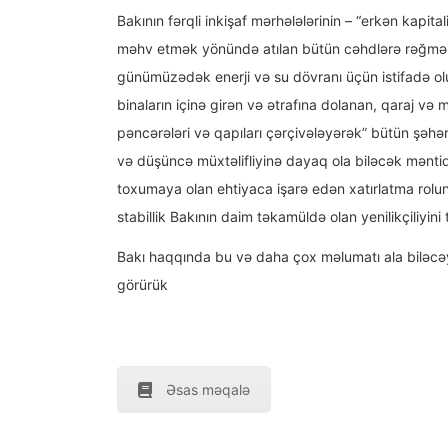
Bakının fərqli inkişaf mərhələlərinin – “erkən kapitali
məhv etmək yönündə atılan bütün cəhdlərə rəğmən i
günümüzədək enerji və su dövranı üçün istifadə olu
binaların içinə girən və ətrafına dolanan, qaraj və 
pəncərələri və qapıları çərçivələyərək” bütün şəhər
və düşüncə müxtəlifliyinə dayaq ola biləcək məntiqi,
toxumaya olan ehtiyaca işarə edən xatırlatma rolu
stabillik Bakının daim təkamüldə olan yenilikçiliyin
Bakı haqqında bu və daha çox məlumatı ala biləcəy
görürük
Əsas məqalə