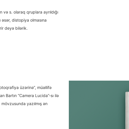
on və s. olaraq qruplara ayrıldığı
 əsər, distopiya olmasına
r deyə bilərik.
toqrafiya üzərinə”, müəllifə
lan Bartın “Camera Lucida”-sı ilə
iya mövzusunda yazılmış ən