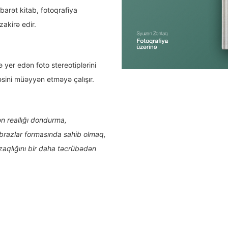
ibarət kitab, fotoqrafiya
akirə edir.
yer edən foto stereotiplərini
qəsini müəyyən etməyə çalışır.
n reallığı dondurma,
obrazlar formasında sahib olmaq,
zaqlığını bir daha təcrübədən