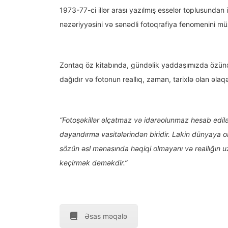
1973-77-ci illər arası yazılmış esselər toplusundan 
nəzəriyyəsini və sənədli fotoqrafiya fenomenini müz
Zontaq öz kitabında, gündəlik yaddaşımızda özünə 
dağıdır və fotonun reallıq, zaman, tarixlə olan əla
“Fotoşəkillər əlçatmaz və idarəolunmaz hesab edilə
dayandırma vasitələrindən biridir. Lakin dünyaya 
sözün əsl mənasında həqiqi olmayanı və reallığın u
keçirmək deməkdir.”
Əsas məqalə