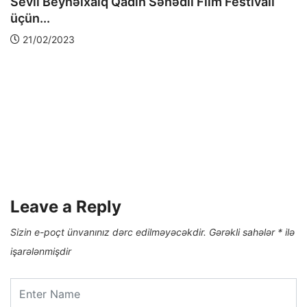
Sevil Beynəlxalq Qadın Sənədli Film Festivalı
üçün...
21/02/2023
Leave a Reply
Sizin e-poçt ünvanınız dərc edilməyəcəkdir.
Gərəkli sahələr
*
ilə
işarələnmişdir