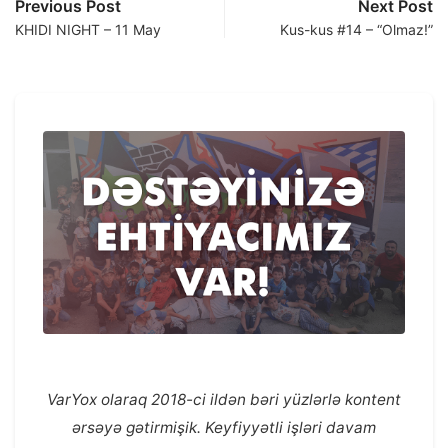
Previous Post
Next Post
KHIDI NIGHT – 11 May
Kus-kus #14 – “Olmaz!”
VarYox olaraq 2018-ci ildən bəri yüzlərlə kontent
ərsəyə gətirmişik. Keyfiyyətli işləri davam