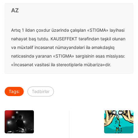
AZ
Artıq 1 ildən çoxdur üzərində çalışılan «STIGMA» layihəsi
nəhayət baş tutdu. KAUSEFFEKT tǝrǝfindǝn tǝşkil olunan
vǝ müxtǝlif incǝsǝnǝt nümayǝndǝlǝri ilǝ ǝmǝkdaşlıq
nǝticǝsindǝ yaranan «STIGMA» sǝrgisinin əsas missiyası:
«İncǝsǝnǝt vasitǝsi ilǝ stereotiplǝrlǝ mübarizǝ»dir.
Tags:
Tədbirlər