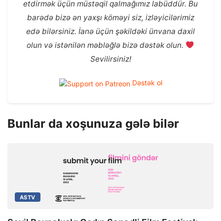
etdirmək üçün müstəqil qalmağımız labüddür. Bu
barədə bizə ən yaxşı köməyi siz, izləyicilərimiz
edə bilərsiniz. İanə üçün şəkildəki ünvana daxil
olun və istənilən məbləğlə bizə dəstək olun.
Sevilirsiniz!
Dəstək ol
Bunlar da xoşunuza gələ bilər
ASTV