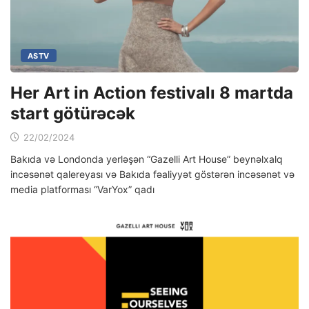
ASTV
Her Art in Action festivalı 8 martda
start götürəcək
22/02/2024
Bakıda və Londonda yerləşən “Gazelli Art House” beynəlxalq
incəsənət qalereyası və Bakıda fəaliyyət göstərən incəsənət və
media platforması “VarYox” qadı