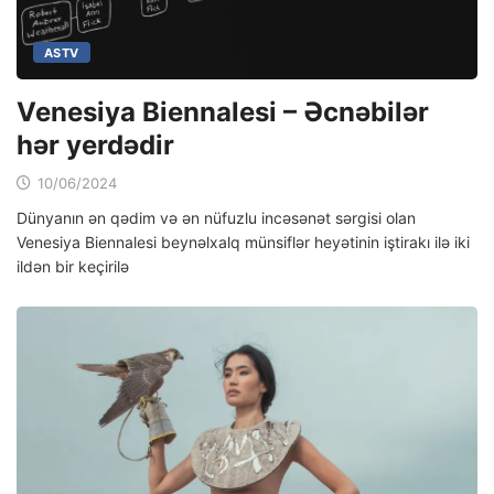
ASTV
Venesiya Biennalesi – Əcnəbilər
hər yerdədir
10/06/2024
Dünyanın ən qədim və ən nüfuzlu incəsənət sərgisi olan
Venesiya Biennalesi beynəlxalq münsiflər heyətinin iştirakı ilə iki
ildən bir keçirilə