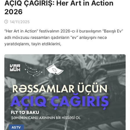
AÇIQ ÇAĞIRIŞ: Her Art in Action
2026
14/11/2025
“Her Art in Action” festivalının 2026-cı il buraxılışının “Baxışlı Ev”
adlı mövzusu rəssamları qadınların “ev” anlayışını necə
yaratdıqlarını, təyin etdiklərini,
ASTV