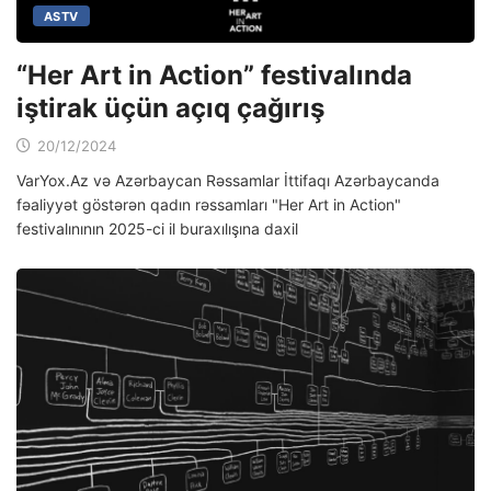
ASTV
“Her Art in Action” festivalında
iştirak üçün açıq çağırış
20/12/2024
VarYox.Az və Azərbaycan Rəssamlar İttifaqı Azərbaycanda
fəaliyyət göstərən qadın rəssamları "Her Art in Action"
festivalınının 2025-ci il buraxılışına daxil