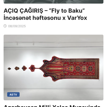
AÇIQ ÇAĞIRIŞ – “Fly to Baku”
İncəsənət həftəsonu x VarYox
08/09/2025
ASTV