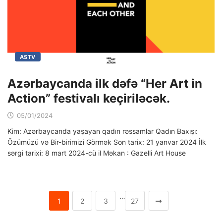
ASTV
Azərbaycanda ilk dəfə “Her Art in
Action” festivalı keçiriləcək.
05/01/2024
Kim: Azərbaycanda yaşayan qadın rəssamlar Qadın Baxışı:
Özümüzü və Bir-birimizi Görmək Son tarix: 21 yanvar 2024 İlk
sərgi tarixi: 8 mart 2024-cü il Məkan : Gazelli Art House
…
1
2
3
27