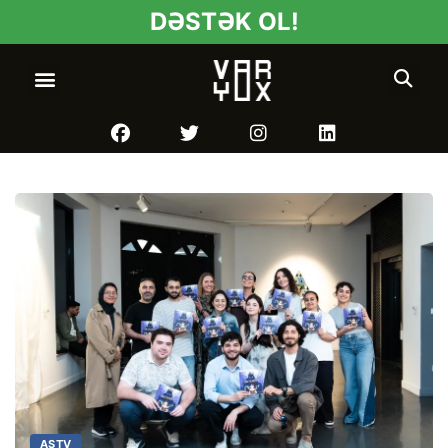
DƏSTƏK OL!
ASTV