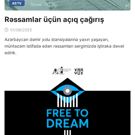
ASTV
Rəssamlar üçün açıq çağırış
01/08/2025
Azərbaycan dəmir yolu stansiyalarına yaxın yaşayan,
müntəzəm istifadə edən rəssamları sərgimizdə iştiraka dəvət
edirik.