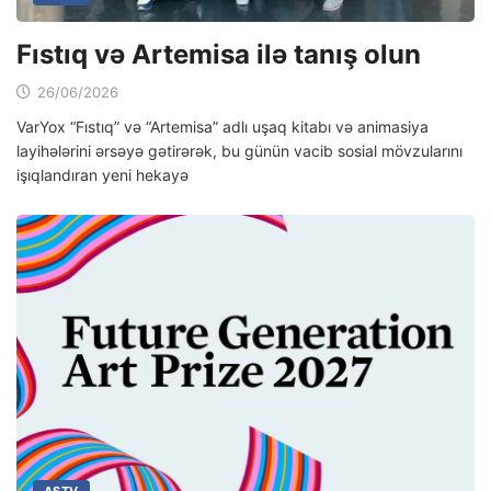
Fıstıq və Artemisa ilə tanış olun
26/06/2026
VarYox “Fıstıq” və “Artemisa” adlı uşaq kitabı və animasiya
layihələrini ərsəyə gətirərək, bu günün vacib sosial mövzularını
işıqlandıran yeni hekayə
ASTV