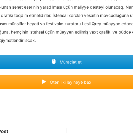
 olunan sənət əsərinin yaradılması üçün maliyyə dəstəyi olunacaq. Nam
 qrafiki təqdim etməlidirlər. İstehsal xərcləri vəsaitin mövcudluğuna
sını münsiflər heyəti və festivalın kuratoru Lesli Qrey müəyyən edəcək.
ğuna, həmçinin istehsal üçün müəyyən edilmiş vaxt qrafiki və büdcə ç
iymətləndiriləcək.
Müraciət et
Ötən ilki layihəyə bax
Post