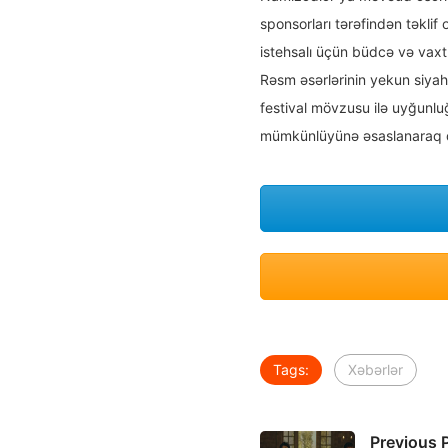
sponsorları tərəfindən təklif
istehsalı üçün büdcə və vaxt
Rəsm əsərlərinin yekun siyahı
festival mövzusu ilə uyğunlu
mümkünlüyünə əsaslanaraq q
Tags:
Xəbərlər
Previous 