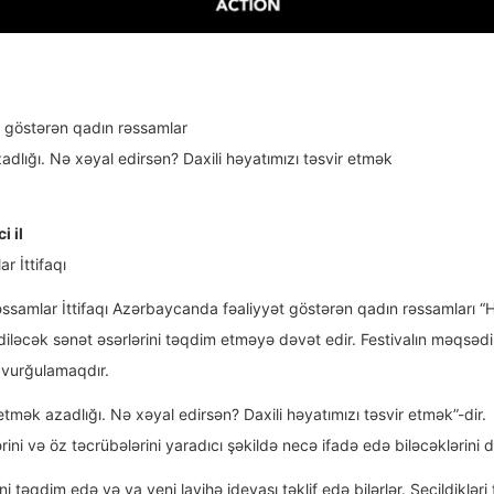
 göstərən qadın rəssamlar
dlığı. Nə xəyal edirsən? Daxili həyatımızı təsvir etmək
i il
 İttifaqı
amlar İttifaqı Azərbaycanda fəaliyyət göstərən qadın rəssamları “Her 
ediləcək sənət əsərlərini təqdim etməyə dəvət edir. Festivalın məqsədi 
ə vurğulamaqdır.
tmək azadlığı. Nə xəyal edirsən? Daxili həyatımızı təsvir etmək”-dir. 
rini və öz təcrübələrini yaradıcı şəkildə necə ifadə edə biləcəklərini
təqdim edə və ya yeni layihə ideyası təklif edə bilərlər. Seçildikləri 