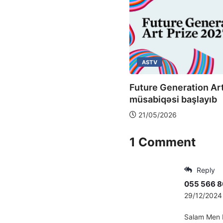
ASTV
ASTV
Future Generation Art
tıq və Artemisa ilə tanış
müsabiqəsi başlayıb
un
21/05/2026
6/06/2026
1 Comment
Reply
055 566 8
29/12/2024
Salam Men M