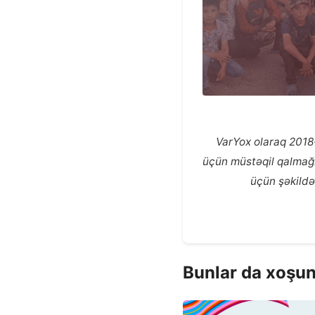
VarYox olaraq 2018-
üçün müstəqil qalmağım
üçün şəkildə
Bunlar da xoşun