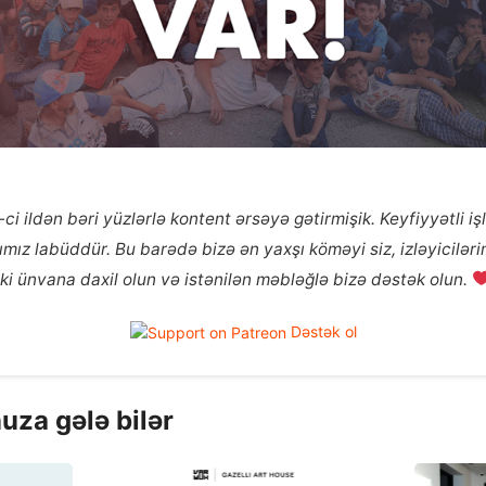
ci ildən bəri yüzlərlə kontent ərsəyə gətirmişik. Keyfiyyətli i
ız labüddür. Bu barədə bizə ən yaxşı köməyi siz, izləyicilərim
ki ünvana daxil olun və istənilən məbləğlə bizə dəstək olun.
Dəstək ol
uza gələ bilər