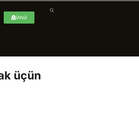
İANƏ
rak üçün