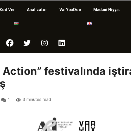
Xod Ver
Analizator
VarYoxDoc
Mədəni Niyyət
 Action” festivalında işti
ış
1
3 minutes read