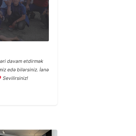
şləri davam etdirmək
iz edə bilərsiniz. İanə
Sevilirsiniz!