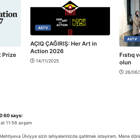
ASTV
ASTV
AÇIQ ÇAĞIRIŞ: Her Art in
Action 2026
 Prize
Fıstıq v
14/11/2025
olun
26/06/
0 60
says:
 at 11:56 axşam
ehtiyeva Ülviyyə sizin lahiyələrinizdə qatilmak istəyirəm. Mənə dön