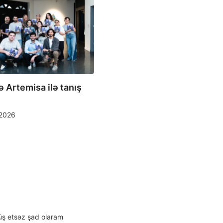
ASTV
Future Generation Art Pri
ə Artemisa ilə tanış
müsabiqəsi başlayıb
21/05/2026
2026
üş etsəz şad olaram