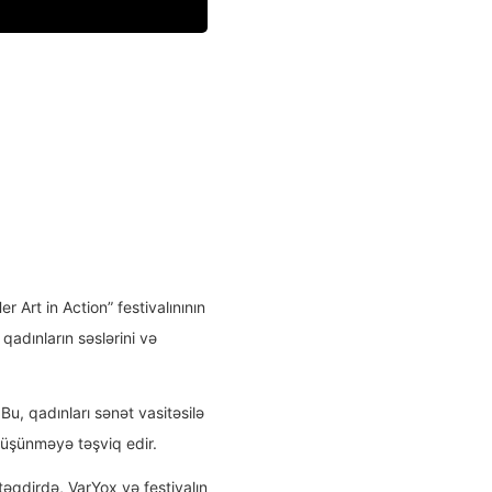
Art in Action” festivalınının
qadınların səslərini və
Bu, qadınları sənət vasitəsilə
 düşünməyə təşviq edir.
təqdirdə, VarYox və festivalın