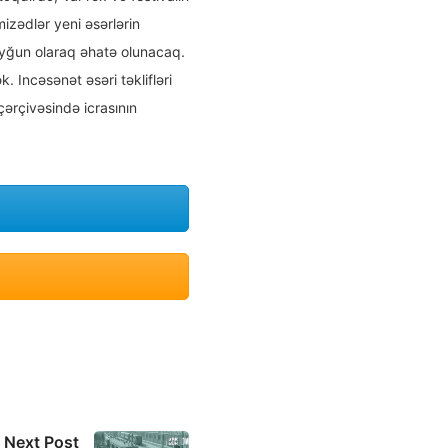
izədlər yeni əsərlərin
 uyğun olaraq əhatə olunacaq.
 Incəsənət əsəri təklifləri
ərçivəsində icrasının
Next Post