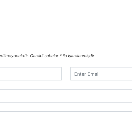
edilməyəcəkdir.
Gərəkli sahələr
*
ilə işarələnmişdir