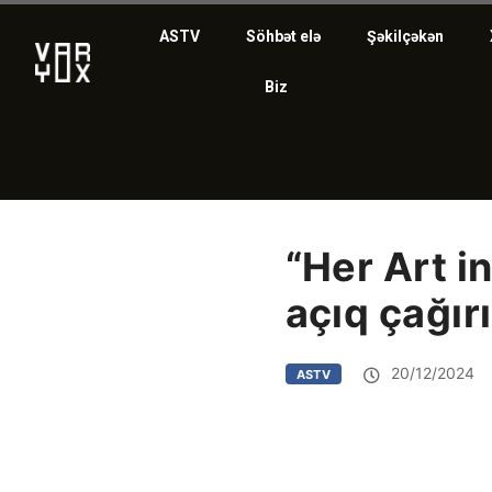
ASTV
Söhbət elə
Şəkilçəkən
Biz
“Her Art in
açıq çağır
20/12/2024
ASTV