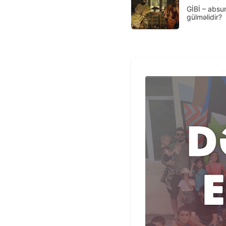
GİBİ – absu
gülməlidir?