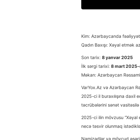
Kim: Azərbaycanda fəaliyyət
Qadın Baxışı: Xəyal etmək aza
Son tarix:
8 yanvar 2025
İlk sərgi tarixi:
8 mart 2025-c
Məkan: Azərbaycan Rəssamlar
VarYox.Az və Azərbaycan Rəss
2025-ci il buraxılışına daxil 
təcrübələrini sənət vasitəsil
2025-ci ilin mövzusu “Xəyal e
necə təsvir olunmaq istədiklə
Namizədlər ya mövcud əsərini 