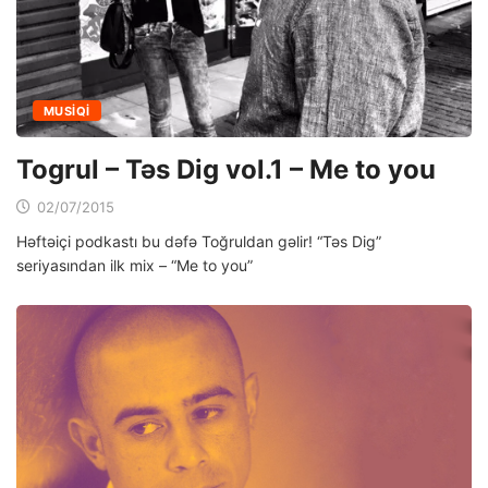
MUSIQI
Togrul – Təs Dig vol.1 – Me to you
02/07/2015
Həftəiçi podkastı bu dəfə Toğruldan gəlir! “Təs Dig”
seriyasından ilk mix – “Me to you”