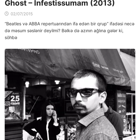
Ghost – Infestissumam (2013)
02/07/2015
“Beatles və ABBA repertuarından ifa edən bir qrup” ifadəsi necə
də məsum səslənir deyilmi? Bəlkə də azının ağlına gələr ki,
söhbə