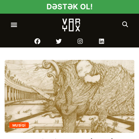
DƏSTƏK OL!
MUSIQI