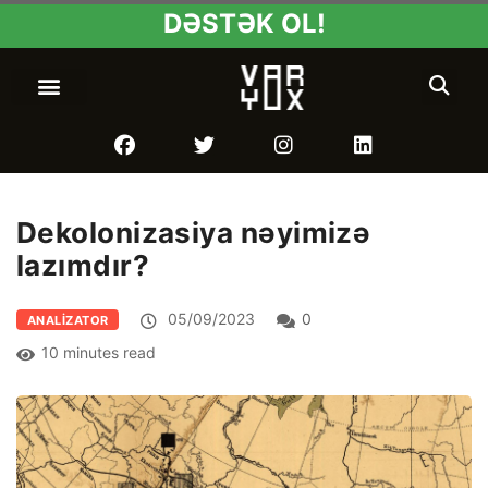
DƏSTƏK OL!
Dekolonizasiya nəyimizə
lazımdır?
05/09/2023
0
ANALIZATOR
10 minutes read