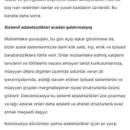
bəy-xan nəslindən olanlar və yuxarı kastaların üzvləridir. Bu
barədə daha sonra.
Sistemli ədalətsizlikləri aradan qaldırmalıyıq
Müstəmləkə quruluşları, bu gün açıq-aşkar görünməsə də,
bizim sosial sistemlərimizdə dərin kök salıb, irqi, etnik və iqtisadi
bərabərsizliklərə töhfə verir. Onlar müstəmləkə edilmiş xalqların
tarixlərini və töhfələrini nəzərə almayan təhsil kurikulumlarında,
müəyyən dillərə digərləri üzərində üstünlük verən dil
iyerarxiyalarında, asılılığı davam etdirən iqtisadi sistemlərdə və
müəyyən qrupları marginallaşdıran siyasi strukturlarda özünü
göstərir. Dekolonizasiya bu sistemli ədalətsizlikləri üzə çıxarmaq
və ləğv edərək onları daha ədalətli və əhatəli strukturlarla əvəz
etmək məqsədi daşıyır.
Kolonizasiya dövründən qalma ədalətsizliklər üçün ən yaxşı