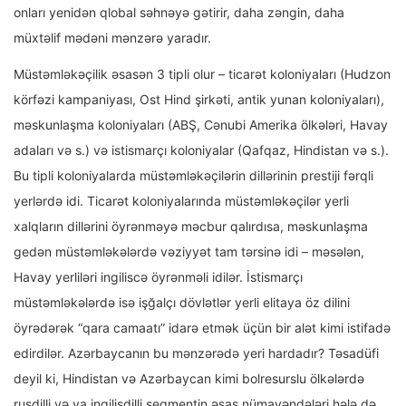
onları yenidən qlobal səhnəyə gətirir, daha zəngin, daha
müxtəlif mədəni mənzərə yaradır.
Müstəmləkəçilik əsasən 3 tipli olur – ticarət koloniyaları (Hudzon
körfəzi kampaniyası, Ost Hind şirkəti, antik yunan koloniyaları),
məskunlaşma koloniyaları (ABŞ, Cənubi Amerika ölkələri, Havay
adaları və s.) və istismarçı koloniyalar (Qafqaz, Hindistan və s.).
Bu tipli koloniyalarda müstəmləkəçilərin dillərinin prestiji fərqli
yerlərdə idi. Ticarət koloniyalarında müstəmləkəçilər yerli
xalqların dillərini öyrənməyə məcbur qalırdısa, məskunlaşma
gedən müstəmləkələrdə vəziyyət tam tərsinə idi – məsələn,
Havay yerliləri ingiliscə öyrənməli idilər. İstismarçı
müstəmləkələrdə isə işğalçı dövlətlər yerli elitaya öz dilini
öyrədərək “qara camaatı” idarə etmək üçün bir alət kimi istifadə
edirdilər. Azərbaycanın bu mənzərədə yeri hardadır? Təsadüfi
deyil ki, Hindistan və Azərbaycan kimi bolresurslu ölkələrdə
rusdilli və ya ingilisdilli seqmentin əsas nümayəndələri hələ də