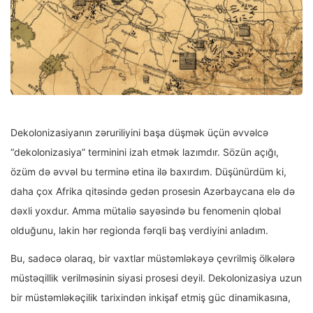
Dekolonizasiyanın zəruriliyini başa düşmək üçün əvvəlcə
“dekolonizasiya” terminini izah etmək lazımdır. Sözün açığı,
özüm də əvvəl bu terminə etina ilə baxırdım. Düşünürdüm ki,
daha çox Afrika qitəsində gedən prosesin Azərbaycana elə də
dəxli yoxdur. Amma mütaliə sayəsində bu fenomenin qlobal
olduğunu, lakin hər regionda fərqli baş verdiyini anladım.
Bu, sadəcə olaraq, bir vaxtlar müstəmləkəyə çevrilmiş ölkələrə
müstəqillik verilməsinin siyasi prosesi deyil. Dekolonizasiya uzun
bir müstəmləkəçilik tarixindən inkişaf etmiş güc dinamikasına,