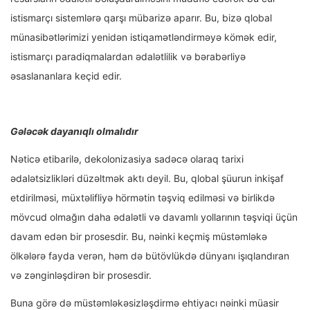
istismarçı sistemlərə qarşı mübarizə aparır. Bu, bizə qlobal
münasibətlərimizi yenidən istiqamətləndirməyə kömək edir,
istismarçı paradiqmalardan ədalətlilik və bərabərliyə
əsaslananlara keçid edir.
Gələcək dayanıqlı olmalıdır
Nəticə etibarilə, dekolonizasiya sadəcə olaraq tarixi
ədalətsizlikləri düzəltmək aktı deyil. Bu, qlobal şüurun inkişaf
etdirilməsi, müxtəlifliyə hörmətin təşviq edilməsi və birlikdə
mövcud olmağın daha ədalətli və davamlı yollarının təşviqi üçün
davam edən bir prosesdir. Bu, nəinki keçmiş müstəmləkə
ölkələrə fayda verən, həm də bütövlükdə dünyanı işıqlandıran
və zənginləşdirən bir prosesdir.
Buna görə də müstəmləkəsizləşdirmə ehtiyacı nəinki müasir