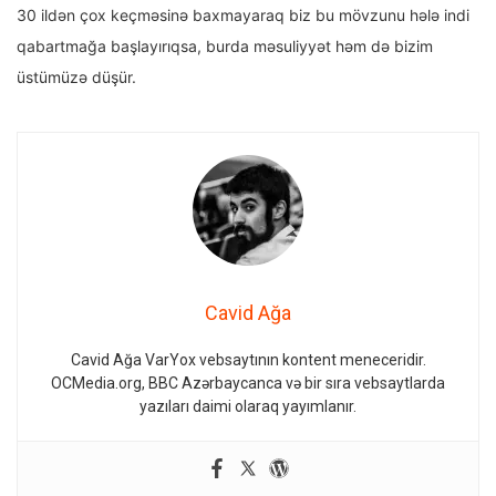
30 ildən çox keçməsinə baxmayaraq biz bu mövzunu hələ indi
qabartmağa başlayırıqsa, burda məsuliyyət həm də bizim
üstümüzə düşür.
Cavid Ağa
Cavid Ağa VarYox vebsaytının kontent meneceridir.
OCMedia.org, BBC Azərbaycanca və bir sıra vebsaytlarda
yazıları daimi olaraq yayımlanır.