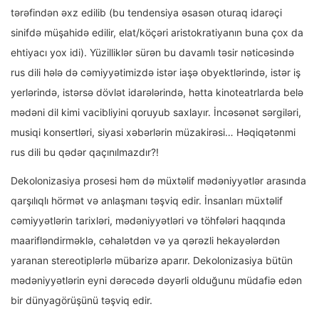
tərəfindən əxz edilib (bu tendensiya əsasən oturaq idarəçi
sinifdə müşahidə edilir, elat/köçəri aristokratiyanın buna çox da
ehtiyacı yox idi). Yüzilliklər sürən bu davamlı təsir nəticəsində
rus dili hələ də cəmiyyətimizdə istər iaşə obyektlərində, istər iş
yerlərində, istərsə dövlət idarələrində, hətta kinoteatrlarda belə
mədəni dil kimi vacibliyini qoruyub saxlayır. İncəsənət sərgiləri,
musiqi konsertləri, siyasi xəbərlərin müzakirəsi… Həqiqətənmi
rus dili bu qədər qaçınılmazdır?!
Dekolonizasiya prosesi həm də müxtəlif mədəniyyətlər arasında
qarşılıqlı hörmət və anlaşmanı təşviq edir. İnsanları müxtəlif
cəmiyyətlərin tarixləri, mədəniyyətləri və töhfələri haqqında
maarifləndirməklə, cəhalətdən və ya qərəzli hekayələrdən
yaranan stereotiplərlə mübarizə aparır. Dekolonizasiya bütün
mədəniyyətlərin eyni dərəcədə dəyərli olduğunu müdafiə edən
bir dünyagörüşünü təşviq edir.