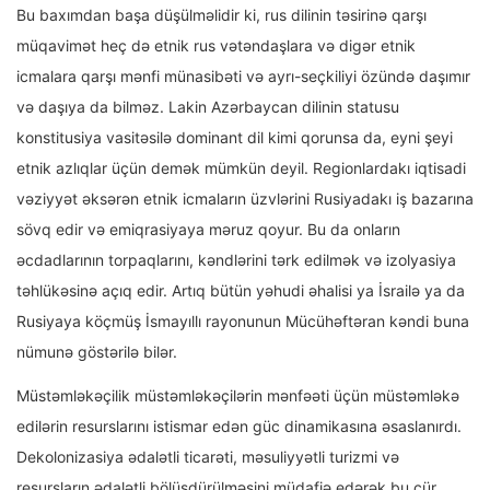
Bu baxımdan başa düşülməlidir ki, rus dilinin təsirinə qarşı
müqavimət heç də etnik rus vətəndaşlara və digər etnik
icmalara qarşı mənfi münasibəti və ayrı-seçkiliyi özündə daşımır
və daşıya da bilməz. Lakin Azərbaycan dilinin statusu
konstitusiya vasitəsilə dominant dil kimi qorunsa da, eyni şeyi
etnik azlıqlar üçün demək mümkün deyil. Regionlardakı iqtisadi
vəziyyət əksərən etnik icmaların üzvlərini Rusiyadakı iş bazarına
sövq edir və emiqrasiyaya məruz qoyur. Bu da onların
əcdadlarının torpaqlarını, kəndlərini tərk edilmək və izolyasiya
təhlükəsinə açıq edir. Artıq bütün yəhudi əhalisi ya İsrailə ya da
Rusiyaya köçmüş İsmayıllı rayonunun Mücühəftəran kəndi buna
nümunə göstərilə bilər.
Müstəmləkəçilik müstəmləkəçilərin mənfəəti üçün müstəmləkə
edilərin resurslarını istismar edən güc dinamikasına əsaslanırdı.
Dekolonizasiya ədalətli ticarəti, məsuliyyətli turizmi və
resursların ədalətli bölüşdürülməsini müdafiə edərək bu cür