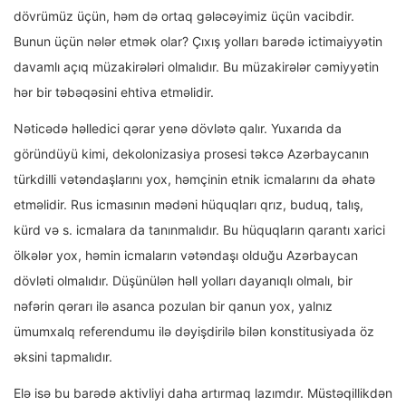
dövrümüz üçün, həm də ortaq gələcəyimiz üçün vacibdir.
Bunun üçün nələr etmək olar? Çıxış yolları barədə ictimaiyyətin
davamlı açıq müzakirələri olmalıdır. Bu müzakirələr cəmiyyətin
hər bir təbəqəsini ehtiva etməlidir.
Nəticədə həlledici qərar yenə dövlətə qalır. Yuxarıda da
göründüyü kimi, dekolonizasiya prosesi təkcə Azərbaycanın
türkdilli vətəndaşlarını yox, həmçinin etnik icmalarını da əhatə
etməlidir. Rus icmasının mədəni hüquqları qrız, buduq, talış,
kürd və s. icmalara da tanınmalıdır. Bu hüquqların qarantı xarici
ölkələr yox, həmin icmaların vətəndaşı olduğu Azərbaycan
dövləti olmalıdır. Düşünülən həll yolları dayanıqlı olmalı, bir
nəfərin qərarı ilə asanca pozulan bir qanun yox, yalnız
ümumxalq referendumu ilə dəyişdirilə bilən konstitusiyada öz
əksini tapmalıdır.
Elə isə bu barədə aktivliyi daha artırmaq lazımdır. Müstəqillikdən