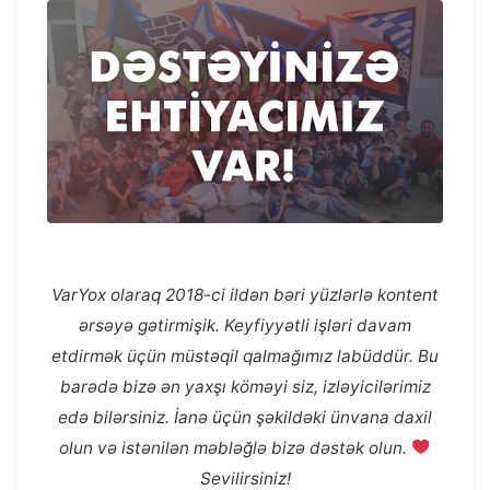
VarYox olaraq 2018-ci ildən bəri yüzlərlə kontent
ərsəyə gətirmişik. Keyfiyyətli işləri davam
etdirmək üçün müstəqil qalmağımız labüddür. Bu
barədə bizə ən yaxşı köməyi siz, izləyicilərimiz
edə bilərsiniz. İanə üçün şəkildəki ünvana daxil
olun və istənilən məbləğlə bizə dəstək olun.
Sevilirsiniz!