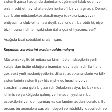
sistemli qərəz haqqında dərindən düşünməyi tələb edən və
onları rədd etməyi əhatə edən hərtərəfli bir yanaşmadır. Deməli,
sual bizim müstəmləkəsizləşdirməyə (dekolonizasiyaya)
ehtiyacımız olub-olmaması deyil; sual ondan ibarətdir ki, niyə
bizim buna indi həmişəkindən daha çox ehtiyacımız var?
Aşağıda bəzi səbəbləri sıralamışam.
Keçmişin zərərlərini aradan qaldırmalıyıq
Müstəmləkəçilik bir müəssisə kimi müstəmləkəçilərin yerli
xalqlardan üstün olduğuna inamdan qaynaqlanırdı. Bu inanc
çox vaxt yerli mədəniyyətlərin, dillərin, adət-ənənələrin və bilik
sistemlərinin sistemli şəkildə məhv edilməsinə və ya
sıxışdırılmasına gətirib çıxarırdı. Dekolonizasiya, bu baxımdan
itirilmiş və ya kölgədə qalmış yerli mədəniyyətlərin bu
aspektlərini yenidən qurmaq və canlandırmaqdan ibarətdir. Bu
proses bu ənənələrə xas olan dəyəri və müdrikliyi qəbul edir və