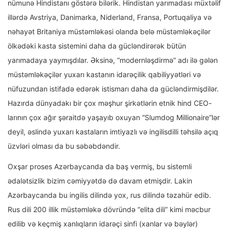
nümunə Hindistanı göstərə bilərik. Hindistan yarımadası müxtəlif
illərdə Avstriya, Danimarka, Niderland, Fransa, Portuqaliya və
nəhayət Britaniya müstəmləkəsi olanda belə müstəmləkəçilər
ölkədəki kasta sistemini daha da gücləndirərək bütün
yarımadaya yaymışdılar. Əksinə, “modernləşdirmə” adı ilə gələn
müstəmləkəçilər yuxarı kastanın idarəçilik qabiliyyətləri və
nüfuzundan istifadə edərək istismarı daha da gücləndirmişdilər.
Hazırda dünyadakı bir çox məşhur şirkətlərin etnik hind CEO-
larının çox ağır şəraitdə yaşayıb oxuyan “Slumdog Millionaire”lər
deyil, əslində yuxarı kastaların imtiyazlı və ingilisdilli təhsilə açıq
üzvləri olması da bu səbəbdəndir.
Oxşar proses Azərbaycanda da baş vermiş, bu sistemli
ədalətsizlik bizim cəmiyyətdə də davam etmişdir. Lakin
Azərbaycanda bu ingilis dilində yox, rus dilində təzahür edib.
Rus dili 200 illik müstəmləkə dövründə “elita dili” kimi məcbur
edilib və keçmiş xanlıqların idarəçi sinfi (xanlar və bəylər)