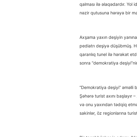
qalması ilə əlaqədardır. Yol 
nəzir qutusuna hərəyə bir man
Axşama yaxın deşiyin yanına 
pediatrı deşiyə düşübmüş. H
qaranlıq tunel ilə hərəkət et
sonra “demokratiya deşiyi”nin
“Demokratiya deşiyi” əməlli b
Şəhərə turist axını başlayır
və onu yaxından tədqiq etmək 
sakinlər, öz regionlarına turi