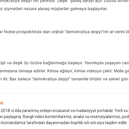
mokratiya deşiyi”nin yanında “Deşik” şadlıq sarayı açır. Düzdü əvvəl
uz qiymətləri nəzərə alaraq müştərilər gəlməyə başlayırlar.
lər Nobel prospektində olan orijinal “demokratiya deşiyi”nin al-verini ö
itişir və deşik öz-özünə bağlanmağa başlayır. Yaxınlıqda yaşayan ca
nmasına tamaşa edirlər. Kimsə ağlayır, kimsə videoya çəkir. Molla gəl
tir. Bax beləcə “demokratiya deşiyi” tamamilə örtülür və səhəri gün 
ox
2018-ci ildə yaranmış onlayn incəsənət və mədəniyyət portalıdır. Yerli və x
əri paylaşırıq. Rəngli video kontentlərimiz, analiz və resenziyalarımız, pod
ı komandamız tərəfindən dayanmadan bişirilib isti-isti sizə təqdim edilir.