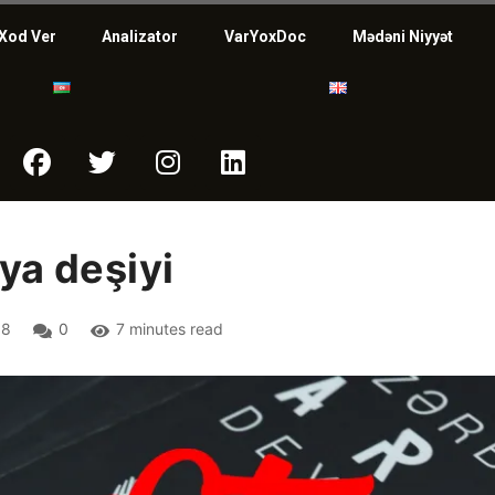
Xod Ver
Analizator
VarYoxDoc
Mədəni Niyyət
ya deşiyi
18
0
7 minutes read