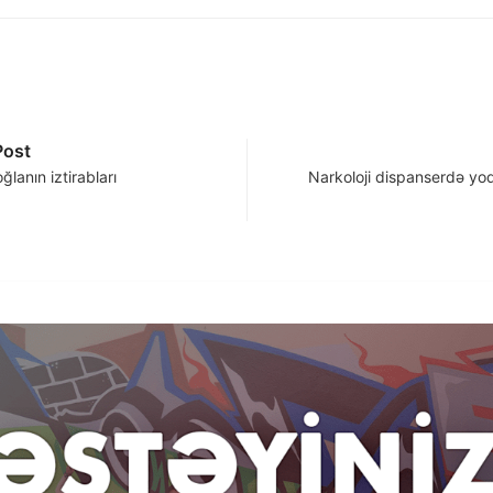
Post
ğlanın iztirabları
Narkoloji dispanserdə yoq