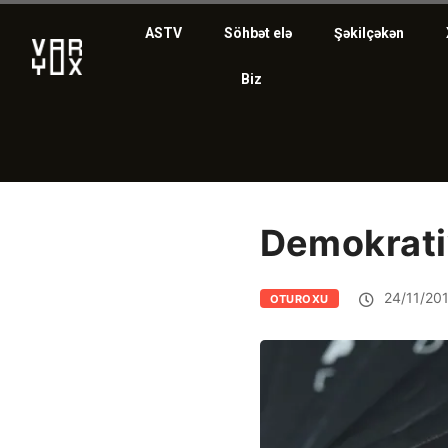
ASTV
Söhbət elə
Şəkilçəkən
Biz
Demokrati
24/11/20
OTUROXU