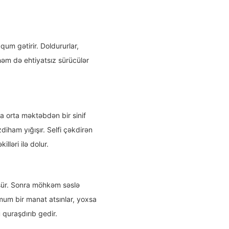
qum gətirir. Doldururlar,
, həm də ehtiyatsız sürücülər
a orta məktəbdən bir sinif
diham yığışır. Selfi çəkdirən
ləri ilə dolur.
düşür. Sonra möhkəm səslə
mum bir manat atsınlar, yoxsa
 quraşdırıb gedir.