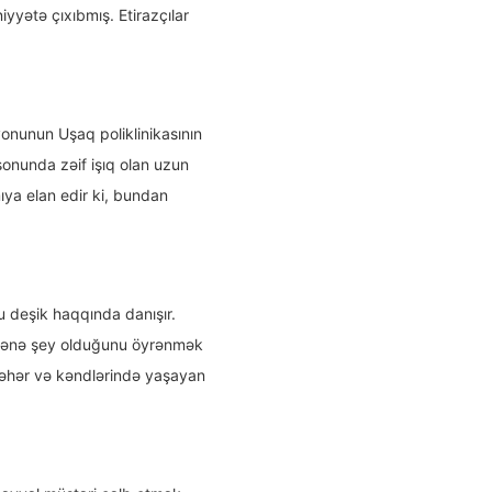
yyətə çıxıbmış. Etirazçılar
yonunun Uşaq poliklinikasının
onunda zəif işıq olan uzun
mıya elan edir ki, bundan
u deşik haqqında danışır.
nəmənə şey olduğunu öyrənmək
r şəhər və kəndlərində yaşayan