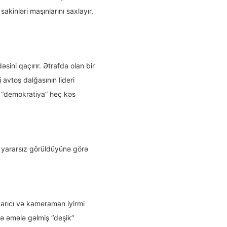
akinləri maşınlarını saxlayır,
ni qaçırır. Ətrafda olan bir
 avtoş dalğasının lideri
z “demokratiya” heç kəs
 iş yararsız görüldüyünə görə
parıcı və kameraman iyirmi
də əmələ gəlmiş “deşik”