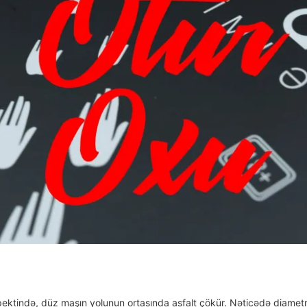
ektində, düz maşın yolunun ortasında asfalt çökür. Nəticədə diametr