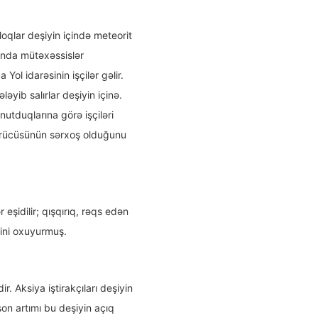
oqlar deşiyin içində meteorit
 Sonda mütəxəssislər
ol idarəsinin işçilər gəlir.
ləyib salırlar deşiyin içinə.
utduqlarına görə işçiləri
sürücüsünün sərxoş olduğunu
şidilir; qışqırıq, rəqs edən
rini oxuyurmuş.
r. Aksiya iştirakçıları deşiyin
son artımı bu deşiyin açıq