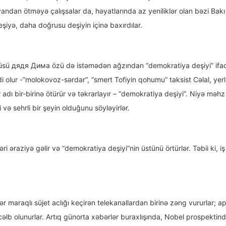
yandan ötməyə çalışsalar da, həyatlarında az yeniliklər olan bəzi Bakı s
şiyə, daha doğrusu deşiyin içinə baxırdılar.
sü дядя Дима özü də istəmədən ağzından “demokratiya deşiyi” ifadəsi
 olur -”molokovoz-sərdar”, “smert Tofiyin qohumu” taksist Cəlal, yerli
adı bir-birinə ötürür və təkrarlayır – “demokratiya deşiyi”. Niyə məh
i və sehrli bir şeyin olduğunu söyləyirlər.
ləri əraziyə gəlir və “demokratiya deşiyi”nin üstünü örtürlər. Təbii ki,
 maraqlı süjet aclığı keçirən telekanallardan birinə zəng vururlar; a
cəlb olunurlar. Artıq günorta xəbərlər buraxlışında, Nobel prospektin