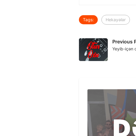
Tags:
Hekayələr
Previous 
Yeyib-içən o