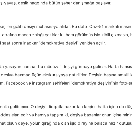
aş-yavaş, deşik haqqında bütün şəhər danışmağa başlayır.
açiləri gəlib deşiyi mühasirəyə alırlar. Bu dəfə Qaz-51 markalı maşın 
yin ətrafına maneə zolağı çəkirlər ki, həm görülmüş işin zibili çıxmasın
 saat sonra inadkar “demokratiya deşiyi” yenidən açılır.
rda yaşayan camaat bu möcüzəli deşiyi görməyə gəlirlər. Hətta hansıs
 deşiyə baxmaq üçün ekskursiyaya gətirilirlər. Deşiyin başına əməlli iz
m. Facebook və instagram səhifələri “demokratiya deşiyin”nin foto-şəkil
olla gəlib çıxır. O deşiyi diqqətlə nəzərdən keçirir, hətta içinə də 
dəs elan edir və hamıya tapşırır ki, deşiyə baxanlar onun içinə mini
hat olsun deyə, yolun qırağında olan işıq dirəyinə balaca nəzir qutusu