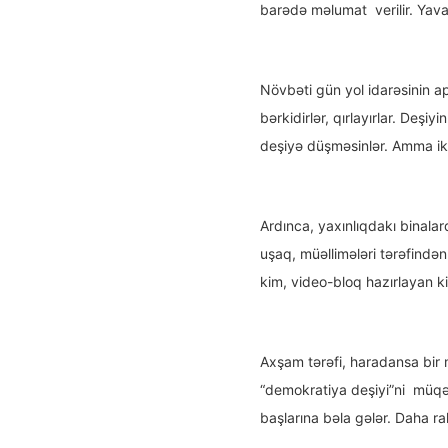
barədə məlumat verilir. Yav
Növbəti gün yol idarəsinin ap
bərkidirlər, qırlayırlar. Deşi
deşiyə düşməsinlər. Amma iki
Ardınca, yaxınlıqdakı binala
uşaq, müəllimələri tərəfindən
kim, video-bloq hazırlayan ki
Axşam tərəfi, haradansa bir m
“demokratiya deşiyi”ni müqəd
başlarına bəla gələr. Daha ra