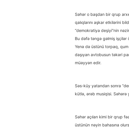
Səhər o başdan bir qrup arxe
qalıqlarını aşkar etkilərini bi
“demokratiya deşiyi”nin nəzir 
Bu dəfə təngə gəlmiş işçilər öz
Yenə də üstünü torpaq, qum və
daşıyan avtobusun təkəri par
müəyyən edir.
Səs-küy yatandan sonra “demo
kütlə, ərəb musiqisi. Səhərə 
Səhər açılan kimi bir qrup fəa
üstünün nəyin bahasına olursa