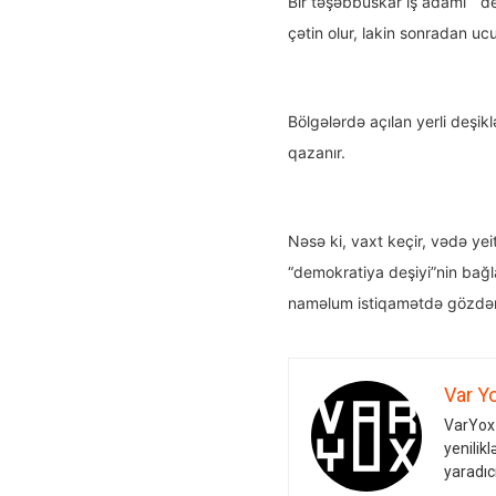
Bir təşəbbüskar iş adamı “de
çətin olur, lakin sonradan uc
Bölgələrdə açılan yerli deşik
qazanır.
Nəsə ki, vaxt keçir, vədə ye
“demokratiya deşiyi”nin bağla
naməlum istiqamətdə gözdən i
Var Y
VarYox 
yenilikl
yaradıc