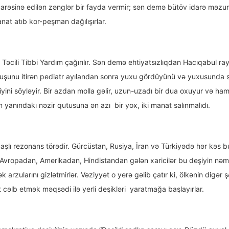
idarəsinə edilən zənglər bir fayda vermir; sən demə bütöv idarə məzuni
at atıb kor-peşman dağılışırlar.
Təcili Tibbi Yardım çağırılır. Sən demə ehtiyatsızlıqdan Hacıqabul ra
uşunu itirən pediatr ayılandan sonra yuxu gördüyünü və yuxusunda s
diyini söyləyir. Bir azdan molla gəlir, uzun-uzadı bir dua oxuyur və ha
 yanındakı nəzir qutusuna ən azı bir yox, iki manat salınmalıdı.
aşlı rezonans törədir. Gürcüstan, Rusiya, İran və Türkiyədə hər kəs b
 – Avropadan, Amerikadan, Hindistandan gələn xaricilər bu deşiyin 
arzularını gizlətmirlər. Vəziyyət o yerə gəlib çatır ki, ölkənin digə
st cəlb etmək məqsədi ilə yerli deşikləri yaratmağa başlayırlar.