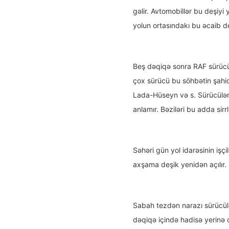
gəlir. Avtomobillər bu deşiyi 
yolun ortasındakı bu əcaib de
Beş dəqiqə sonra RAF sürücü
çox sürücü bu söhbətin şahidi
Lada-Hüseyn və s. Sürücülər 
anlamır. Bəziləri bu adda sirrl
Səhəri gün yol idarəsinin işçi
axşama deşik yenidən açılır.
Sabah tezdən narazı sürücülər
dəqiqə içində hadisə yerinə 