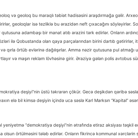
oloq və geoloq bu maraqlı təbiət hadisəsini araşdırmağa gəlir. Arxeol
ldirirlər, geoloqlar isə tezliklə bu ərazidən neft çıxacağını söyləyirlər.
qutusuna adambaşı bir manat atıb ərazini tərk edirlər. Onların ardınca Y
ləri ilə Qobustanda olan qaya parçalarından birini dartıb gətirirlər, itə
 qırla örtüb evlərinə dağılışırlar. Amma nəzir qutusuna pul atmağı un
tlayır və maşın reklam lövhəsinə girir. Əraziyə gələn polis avtobus 
kratiya deşiyi”nin üstü təkrarən çökür. Gecə deşikdən qəribə səslər e
yaxın elə bil kimsə deşiyin içində uca səslə Karl Marksın “Kapital” əsə
l yeniyetmə “demokratiya deşiyi”nin ətrafında etiraz aksiyası təşkil edi
 olsun örtülməsini tələb edirlər. Onların fikrincə kommunal xərclərin 