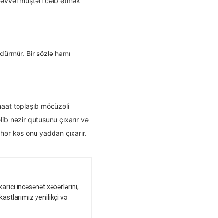
-əvvəl müştəri cəlb etmək
ldürmür. Bir sözlə hamı
maat toplaşıb möcüzəli
ib nəzir qutusunu çıxarır və
hər kəs onu yaddan çıxarır.
arici incəsənət xəbərlərini,
kastlarımız yenilikçi və