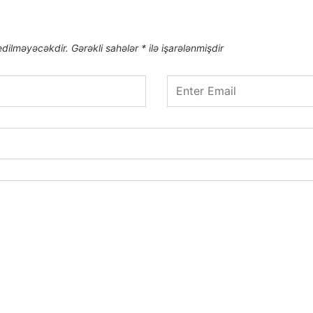
edilməyəcəkdir.
Gərəkli sahələr
*
ilə işarələnmişdir