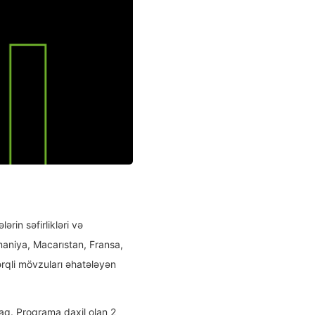
rin səfirlikləri və
lmaniya, Macarıstan, Fransa,
ərqli mövzuları əhatələyən
q. Proqrama daxil olan 2