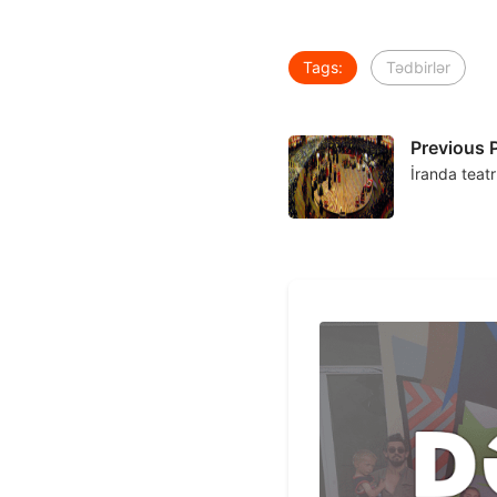
Tags:
Tədbirlər
Previous 
İranda teatr