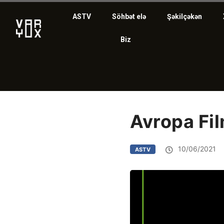
ASTV
Söhbət elə
Şəkilçəkən
Biz
Avropa Fil
10/06/2021
ASTV