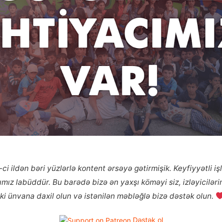
ci ildən bəri yüzlərlə kontent ərsəyə gətirmişik. Keyfiyyətli i
ız labüddür. Bu barədə bizə ən yaxşı köməyi siz, izləyicilərim
ki ünvana daxil olun və istənilən məbləğlə bizə dəstək olun.
Dəstək ol