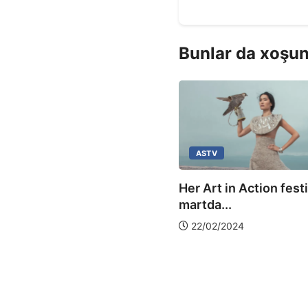
Bunlar da xoşun
ASTV
Her Art in Action festi
ASTV
martda...
22/02/2024
ərbaycan Milli Xalça
zeyində “Faiq Əhməd:
11–2024-cü...
5/09/2025