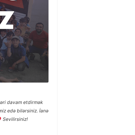
şləri davam etdirmək
iz edə bilərsiniz. İanə
Sevilirsiniz!