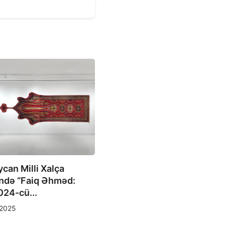
ASTV
Her Art in Action festivalı 
martda...
22/02/2024
can Milli Xalça
ndə “Faiq Əhməd:
24-cü...
2025