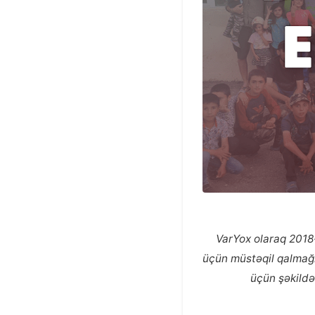
VarYox olaraq 2018-
üçün müstəqil qalmağım
üçün şəkildə