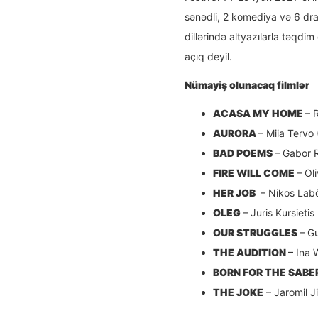
sənədli, 2 komediya və 6 dram
dillərində altyazılarla təqdi
açıq deyil.
Nümayiş olunacaq filml
ə
r
ACASA MY HOME
– 
AURORA
– Miia Tervo
BAD POEMS
– Gabor 
FIRE WILL COME
– Ol
HER JOB
– Nikos Labô
OLEG
– Juris Kursietis
OUR STRUGGLES
– G
THE AUDITION –
Ina W
BORN FOR THE SABE
THE JOKE
– Jaromil J