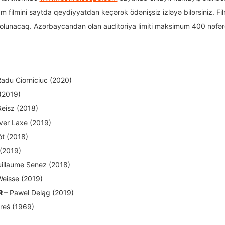
 filmini saytda qeydiyyatdan keçərək ödənişsiz izləyə bilərsiniz. Film
m olunacaq. Azərbaycandan olan auditoriya limiti maksimum 400 nəfərdi
Radu Ciorniciuc (2020)
 (2019)
Reisz (2018)
iver Laxe (2019)
t (2018)
 (2019)
uillaume Senez (2018)
eisse (2019)
R
– Pawel Deląg (2019)
ireš (1969)