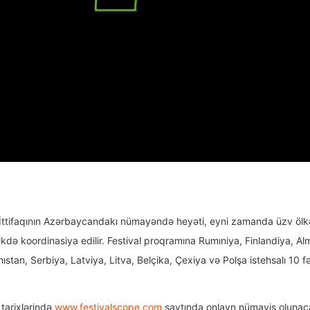
İttifaqının Azərbaycandakı nümayəndə heyəti, eyni zamanda üzv ölkələ
irlikdə koordinasiya edilir. Festival proqramına Rumıniya, Finlandiya, A
tan, Serbiya, Latviya, Litva, Belçika, Çexiya və Polşa istehsalı 10 f
 tarixlərində
www.festivalscope.com
saytında onlayn nümayiş olunaca