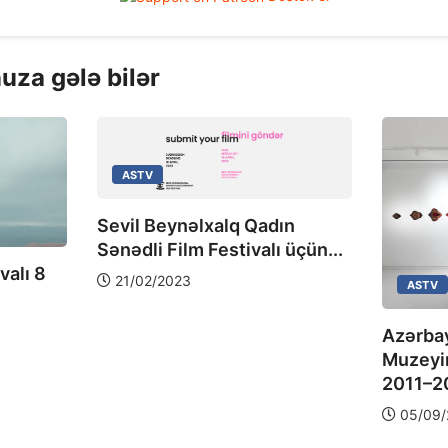
uza gələ bilər
ASTV
Sevil Beynəlxalq Qadın
Sənədli Film Festivalı üçün...
valı 8
21/02/2023
ASTV
Azərbay
Muzeyi
2011–20
05/09/