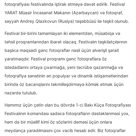
fotoqrafiyası festivalında iştirak etməyə dəvət edirik. Festival
YARAT Müasir İncəsənət Məkanın (Azərbaycan) və fotoqraf,
səyyah Andrey Qlazkovun (Rusiya) təşəbbüsü ilə təşkil olunub.
Festival bir-birini tamamlayan iki elementdən, müsabiqə və
təhsil proqramlarından ibarət olacaq. Festivalın təşkilatçılarının
başlıca məqsədi gənc fotoqraflar nəsli üçün əlverişli şərait
yaratmaqdır. Festival proqramı gənc fotoqraflara öz
istedadlarını ortaya çıxarmağa, yeni təcrübə qazanmağa və
fotoqrafiya sənətinin ən populyar və dinamik istiqamətlərindən
birində öz bacarıqlarını təkmilləşdirməyə kömək etmək üçün
nəzərdə tutulub.
Hamımız üçün çətin olan bu dövrdə 1-ci Bakı Küçə Fotoqrafiyası
Festivalının komandası sadəcə fotoqrafların dəstəklənməsi yox,
həm də bir müəllif kimi öz sözlərini deməsi üçün onlara
meydança yaradılmasını çox vacib hesab edir. Biz fotoqraflar