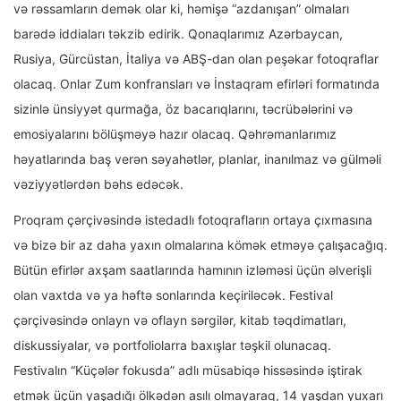
və rəssamların demək olar ki, həmişə “azdanışan” olmaları
barədə iddiaları təkzib edirik. Qonaqlarımız Azərbaycan,
Rusiya, Gürcüstan, İtaliya və ABŞ-dan olan peşəkar fotoqraflar
olacaq. Onlar Zum konfransları və İnstaqram efirləri formatında
sizinlə ünsiyyət qurmağa, öz bacarıqlarını, təcrübələrini və
emosiyalarını bölüşməyə hazır olacaq. Qəhrəmanlarımız
həyatlarında baş verən səyahətlər, planlar, inanılmaz və gülməli
vəziyyətlərdən bəhs edəcək.
Proqram çərçivəsində istedadlı fotoqrafların ortaya çıxmasına
və bizə bir az daha yaxın olmalarına kömək etməyə çalışacağıq.
Bütün efirlər axşam saatlarında hamının izləməsi üçün əlverişli
olan vaxtda və ya həftə sonlarında keçiriləcək. Festival
çərçivəsində onlayn və oflayn sərgilər, kitab təqdimatları,
diskussiyalar, və portfoliolarra baxışlar təşkil olunacaq.
Festivalın “Küçələr fokusda” adlı müsabiqə hissəsində iştirak
etmək üçün yaşadığı ölkədən asılı olmayaraq, 14 yaşdan yuxarı