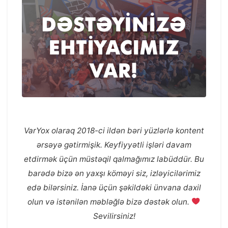
VarYox olaraq 2018-ci ildən bəri yüzlərlə kontent
ərsəyə gətirmişik. Keyfiyyətli işləri davam
etdirmək üçün müstəqil qalmağımız labüddür. Bu
barədə bizə ən yaxşı köməyi siz, izləyicilərimiz
edə bilərsiniz. İanə üçün şəkildəki ünvana daxil
olun və istənilən məbləğlə bizə dəstək olun.
Sevilirsiniz!