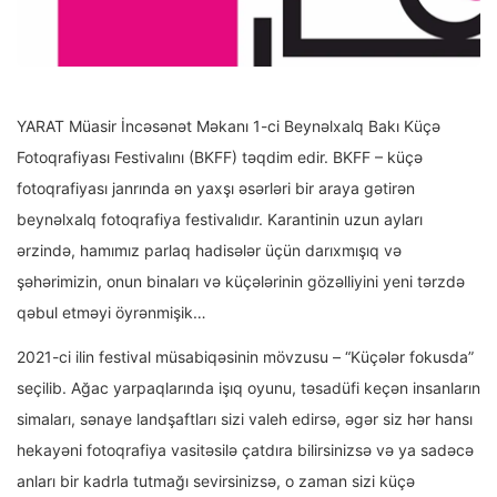
YARAT Müasir İncəsənət Məkanı 1-ci Beynəlxalq Bakı Küçə
Fotoqrafiyası Festivalını (BKFF) təqdim edir. BKFF – küçə
fotoqrafiyası janrında ən yaxşı əsərləri bir araya gətirən
beynəlxalq fotoqrafiya festivalıdır. Karantinin uzun ayları
ərzində, hamımız parlaq hadisələr üçün darıxmışıq və
şəhərimizin, onun binaları və küçələrinin gözəlliyini yeni tərzdə
qəbul etməyi öyrənmişik…
2021-ci ilin festival müsabiqəsinin mövzusu – “Küçələr fokusda”
seçilib. Ağac yarpaqlarında işıq oyunu, təsadüfi keçən insanların
simaları, sənaye landşaftları sizi valeh edirsə, əgər siz hər hansı
hekayəni fotoqrafiya vasitəsilə çatdıra bilirsinizsə və ya sadəcə
anları bir kadrla tutmağı sevirsinizsə, o zaman sizi küçə