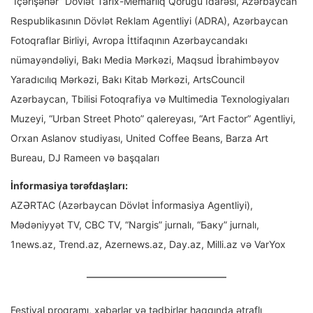
“İçərişəhər” Dövlət Tarix-Memarlıq Qoruğu İdarəsi, Azərbaycan
Respublikasının Dövlət Reklam Agentliyi (ADRA), Azərbaycan
Fotoqraflar Birliyi, Avropa İttifaqının Azərbaycandakı
nümayəndəliyi, Bakı Media Mərkəzi, Maqsud İbrahimbəyov
Yaradıcılıq Mərkəzi, Bakı Kitab Mərkəzi, ArtsCouncil
Azərbaycan, Tbilisi Fotoqrafiya və Multimedia Texnologiyaları
Muzeyi, “Urban Street Photo” qalereyası, “Art Factor” Agentliyi,
Orxan Aslanov studiyası, United Coffee Beans, Barza Art
Bureau, DJ Rameen və başqaları
İnformasiya tərəfdaşları:
AZƏRTAC (Azərbaycan Dövlət İnformasiya Agentliyi),
Mədəniyyət TV, CBC TV, “Nargis” jurnalı, “Баку” jurnalı,
1news.az, Trend.az, Azernews.az, Day.az, Milli.az və VarYox
Festival proqramı, xəbərlər və tədbirlər haqqında ətraflı