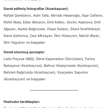
Dəvət edilmiş fotoqraflar (Azərbaycan):
Rafael Qəmbərov, Asim Talıb, Mirnaib Həsənoğlu, İlqar Cəfərov,
Rüfət Abas, Eldar Əkbərov, Emil Xəlilov, Sevinc Aslanova, Emil
Ağayev, Aqdes Bağırzadə, Vüqar İbadov, Sitara İbrahimbəyli,
Nana Qafarova, Zaur Mirzəyev, İlkin Hüseynov, Məcid Əliyev,
İlkin Yagubov və başqaları
Dəvət olunmuş qonaqlar:
Lado Poçxua (ABŞ), Elene Kapanadze (Gürcüstan), Fariza
Babayeva (Azərbaycan), Bəhruz Hüseynzadə (Azərbaycan),
Bəhram Bağırzadə (Azərbaycan), Vyaçeslav Sapunov
(Azərbaycan) və başqaları
Festivalın tərəfdaşları: