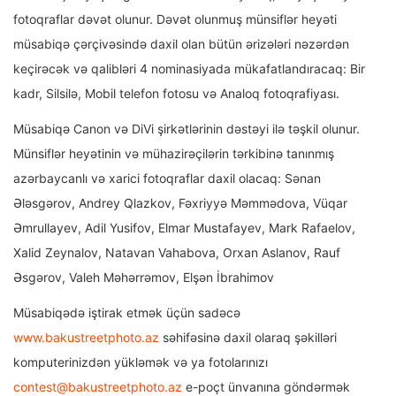
fotoqraflar dəvət olunur. Dəvət olunmuş münsiflər heyəti
müsabiqə çərçivəsində daxil olan bütün ərizələri nəzərdən
keçirəcək və qalibləri 4 nominasiyada mükafatlandıracaq: Bir
kadr, Silsilə, Mobil telefon fotosu və Analoq fotoqrafiyası.
Müsabiqə Canon və DiVi şirkətlərinin dəstəyi ilə təşkil olunur.
Münsiflər heyətinin və mühazirəçilərin tərkibinə tanınmış
azərbaycanlı və xarici fotoqraflar daxil olacaq: Sənan
Ələsgərov, Andrey Qlazkov, Fəxriyyə Məmmədova, Vüqar
Əmrullayev, Adil Yusifov, Elmar Mustafayev, Mark Rafaelov,
Xalid Zeynalov, Natavan Vahabova, Orxan Aslanov, Rauf
Əsgərov, Valeh Məhərrəmov, Elşən İbrahimov
Müsabiqədə iştirak etmək üçün sadəcə
www.bakustreetphoto.az
səhifəsinə daxil olaraq şəkilləri
komputerinizdən yükləmək və ya fotolarınızı
contest@bakustreetphoto.az
e-poçt ünvanına göndərmək