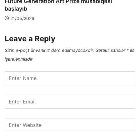
Future Generation Art Prize müsabiqəsi
başlayıb
21/05/2026
Leave a Reply
Sizin e-poçt ünvanınız dərc edilməyəcəkdir.
Gərəkli sahələr
*
ilə
işarələnmişdir