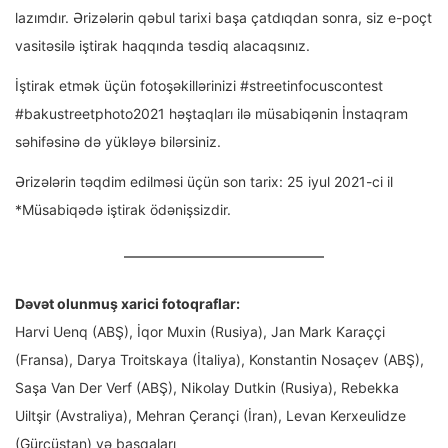
lazımdır. Ərizələrin qəbul tarixi başa çatdıqdan sonra, siz e-poçt
vasitəsilə iştirak haqqında təsdiq alacaqsınız.
İştirak etmək üçün fotoşəkillərinizi #streetinfocuscontest
#bakustreetphoto2021 həştaqları ilə müsabiqənin İnstaqram
səhifəsinə də yükləyə bilərsiniz.
Ərizələrin təqdim edilməsi üçün son tarix: 25 iyul 2021-ci il
*Müsabiqədə iştirak ödənişsizdir.
Dəvət olunmuş xarici fotoqraflar:
Harvi Uenq (ABŞ), İqor Muxin (Rusiya), Jan Mark Karaççi
(Fransa), Darya Troitskaya (İtaliya), Konstantin Nosaçev (ABŞ),
Saşa Van Der Verf (ABŞ), Nikolay Dutkin (Rusiya), Rebekka
Uiltşir (Avstraliya), Mehran Çerançi (İran), Levan Kerxeulidze
(Gürcüstan) və başqaları