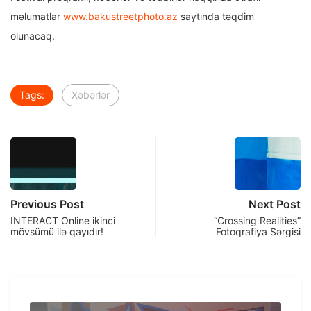
məlumatlar
www.bakustreetphoto.az
saytında təqdim
olunacaq.
Tags:
Xəbərlər
Previous Post
Next Post
INTERACT Online ikinci
“Crossing Realities”
mövsümü ilə qayıdır!
Fotoqrafiya Sərgisi