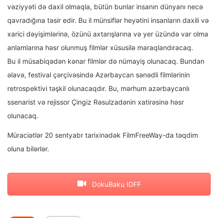
vəziyyəti də daxil olmaqla, bütün bunlar insanın dünyanı necə
qavradığına təsir edir. Bu il münsiflər heyətini insanların daxili və
xarici dəyişimlərinə, özünü axtarışlarına və yer üzündə var olma
anlamlarına həsr olunmuş filmlər xüsusilə maraqlandıracaq.
Bu il müsabiqədən kənar filmlər də nümayiş olunacaq. Bundan
əlavə, festival çərçivəsində Azərbaycan sənədli filmlərinin
retrospektivi təşkil olunacaqdır. Bu, mərhum azərbaycanlı
ssenarist və rejissor Çingiz Rəsulzadənin xatirəsinə həsr
olunacaq.
Müraciətlər 20 sentyabr tarixinədək FilmFreeWay-da təqdim
oluna bilərlər.
DokuBaku IDFF