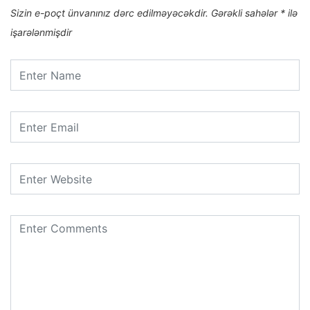
Sizin e-poçt ünvanınız dərc edilməyəcəkdir.
Gərəkli sahələr
*
ilə
işarələnmişdir