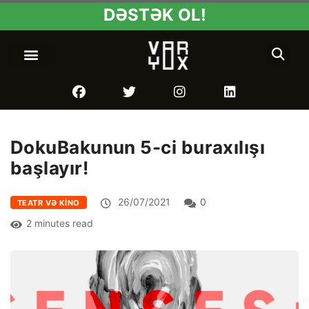
DƏSTƏK OL!
DokuBakunun 5-ci buraxılışı
başlayır!
26/07/2021
0
TEATR VƏ KINO
2 minutes read