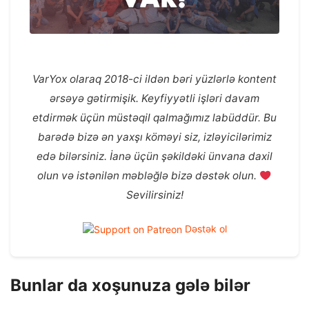
VarYox olaraq 2018-ci ildən bəri yüzlərlə kontent
ərsəyə gətirmişik. Keyfiyyətli işləri davam
etdirmək üçün müstəqil qalmağımız labüddür. Bu
barədə bizə ən yaxşı köməyi siz, izləyicilərimiz
edə bilərsiniz. İanə üçün şəkildəki ünvana daxil
olun və istənilən məbləğlə bizə dəstək olun.
Sevilirsiniz!
Dəstək ol
Bunlar da xoşunuza gələ bilər