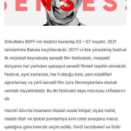
DokuBaku BSFF-nın beşinci buraxılışı 03 – 07 noyabr, 2021
tarixlərində Bakıda keçiriləcəkdir. 2017-ci ildə yaradılmış festival
ilk müstəqil beynəlxalq sənədli film festivalıdır, məqsədi
dünyanın hər yerindən qabaqcıl sənədli filmləri təqdim etməkdir.
Festival, eyni zamanda, hər il olduğu kimi, yeni müəllifləri
aşkarlamaq və yerli sənədli film üzrə filmmeykerlərə dəstək
vermək niyyətindədir. Bu ilki festivalın əsas mövzusu «Hİsslər±»
dir.
Hazırki dövrdə insanların hissləri sosial inkişaf, siyasi mühit,
maddi rifah və qlobal pandemiya kimi ciddi sınaqlara məruz
qaldığına görə belə bir seçim edilib. Fərdi təcrübələri və fiziki