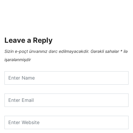
Leave a Reply
Sizin e-poçt ünvanınız dərc edilməyəcəkdir.
Gərəkli sahələr
*
ilə
işarələnmişdir