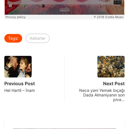
Tags:
Xəbərlər
Previous Post
Next Post
Hel Hartli – İnam
Necə yəni Yemək bıçağı
Dada Almaniyanın son
pivə…