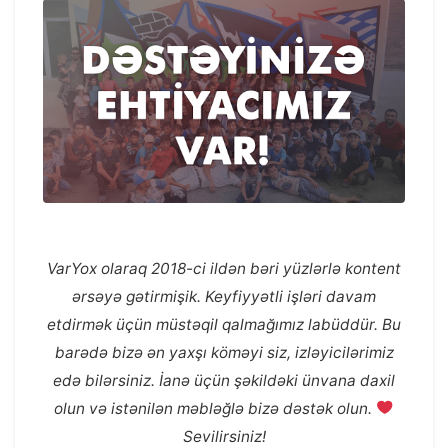
VarYox olaraq 2018-ci ildən bəri yüzlərlə kontent
ərsəyə gətirmişik. Keyfiyyətli işləri davam
etdirmək üçün müstəqil qalmağımız labüddür. Bu
barədə bizə ən yaxşı köməyi siz, izləyicilərimiz
edə bilərsiniz. İanə üçün şəkildəki ünvana daxil
olun və istənilən məbləğlə bizə dəstək olun.
Sevilirsiniz!