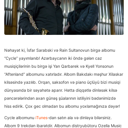
Nəhayət ki, İsfar Sarabski və Rain Sultanovun birgə albomu
“Cycle” yayımlanıb! Azərbaycanın iki öndə gələn caz
musiqiçilərinin bu birgə işi Yan Qarbarek və Kyell Yonsonun
“Aftenland” albomunu xatırladır. Albom Bakıdakı məşhur Xilaskar
kilsəsində yazılıb. Orqan, saksofon və piano üçlüyü bizi musiqi
dünyasında bir səyahətə aparır. Hətta diqqətlə dinləsək kilsə
pəncərələrindən axan günəş şüalarının istiliyini bədənimizdə
hiss edirik. Çox gec olmadan bu albomu yoxlamağınıza dəyər!
Cycle albomunu
iTunes
-dan satın ala və dinləyə bilərsiniz.
Albom 9 trekdən ibarətdir. Albomun distryubütoru Ozella Music