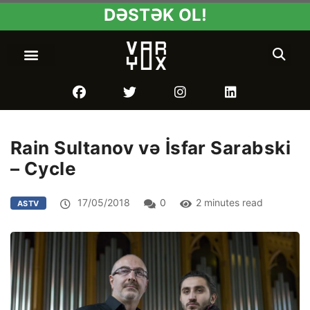
DƏSTƏK OL!
Rain Sultanov və İsfar Sarabski
– Cycle
17/05/2018
0
2 minutes read
ASTV