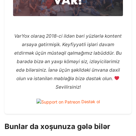
VarYox olaraq 2018-ci ildən bəri yüzlərlə kontent
ərsəyə gətirmişik. Keyfiyyətli işləri davam
etdirmək üçün müstəqil qalmağımız labüddür. Bu
barədə bizə ən yaxşı köməyi siz, izləyicilərimiz
edə bilərsiniz. İanə üçün şəkildəki ünvana daxil
olun və istənilən məbləğlə bizə dəstək olun.
Sevilirsiniz!
Dəstək ol
Bunlar da xoşunuza gələ bilər