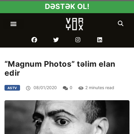
DƏSTƏK OL!
“Magnum Photos” təlim elan
edir
08/01/2020
0
2 minutes read
ASTV