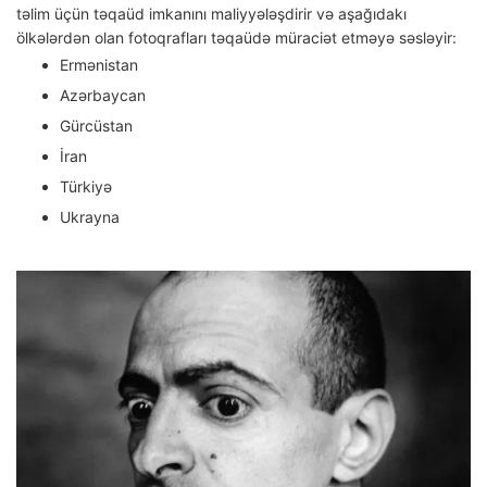
təlim üçün təqaüd imkanını maliyyələşdirir və aşağıdakı
ölkələrdən olan fotoqrafları təqaüdə müraciət etməyə səsləyir:
Ermənistan
Azərbaycan
Gürcüstan
İran
Türkiyə
Ukrayna