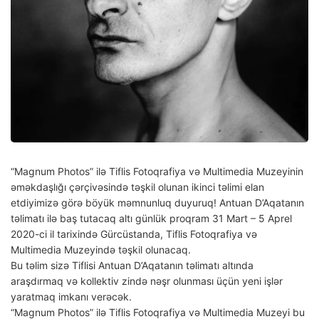
“Magnum Photos” ilə Tiflis Fotoqrafiya və Multimedia Muzeyinin
əməkdaşlığı çərçivəsində təşkil olunan ikinci təlimi elan
etdiyimizə görə böyük məmnunluq duyuruq! Antuan D’Aqatanın
təlimatı ilə baş tutacaq altı günlük proqram 31 Mart – 5 Aprel
2020-ci il tarixində Gürcüstanda, Tiflis Fotoqrafiya və
Multimedia Muzeyində təşkil olunacaq.
Bu təlim sizə Tiflisi Antuan D’Aqatanın təlimatı altında
araşdırmaq və kollektiv zində nəşr olunması üçün yeni işlər
yaratmaq imkanı verəcək.
“Magnum Photos” ilə Tiflis Fotoqrafiya və Multimedia Muzeyi bu