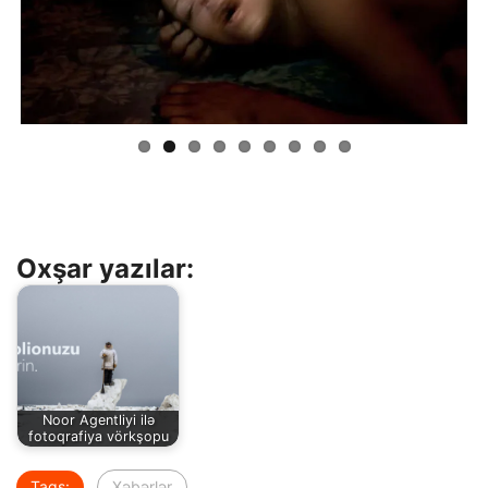
Previous
Next
Oxşar yazılar:
Noor Agentliyi ilə
fotoqrafiya vörkşopu
Tags:
Xəbərlər