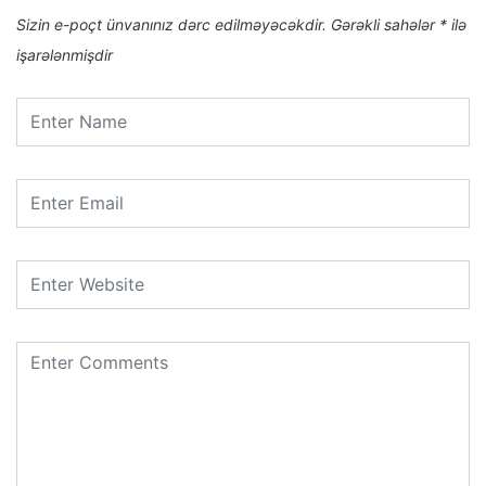
Sizin e-poçt ünvanınız dərc edilməyəcəkdir.
Gərəkli sahələr
*
ilə
işarələnmişdir