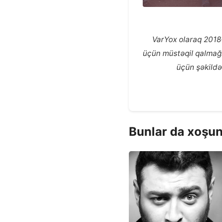
VarYox olaraq 2018-
üçün müstəqil qalmağım
üçün şəkildə
Bunlar da xoşun
ŞƏHƏR UŞAĞI