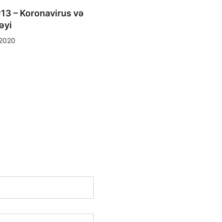
13 – Koronavirus və
əyi
2020
MUSIQI
ŞƏHƏR UŞAĞI
Sorğu #10 – Klassik
musiqiçilərin dolanışığı
nədən...
19/12/2018