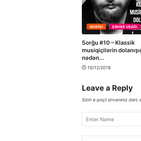
rğu #13 – Koronavirus və
kim rəyi
0/03/2020
MUSIQI
ŞƏHƏR UŞAĞI
Sorğu #10 – Klassik
musiqiçilərin dolanışı
nədən...
19/12/2018
Leave a Reply
Sizin e-poçt ünvanınız dərc 