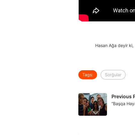
Hasan Ağa deyir ki, 
Tags:
Sorğular
Previous 
“Başqa Həyat