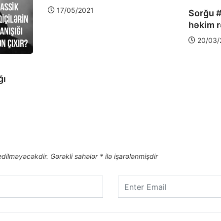
17/05/2021
Sorğu #
həkim r
20/03/
ğı
edilməyəcəkdir.
Gərəkli sahələr
*
ilə işarələnmişdir