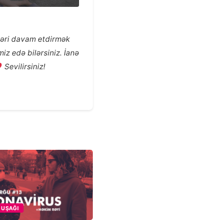
şləri davam etdirmək
iz edə bilərsiniz. İanə
Sevilirsiniz!
 UŞAĞI