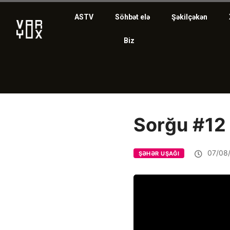
ASTV
Söhbət elə
Şəkilçəkən
Biz
Sorğu #12 
07/08
ŞƏHƏR UŞAĞI