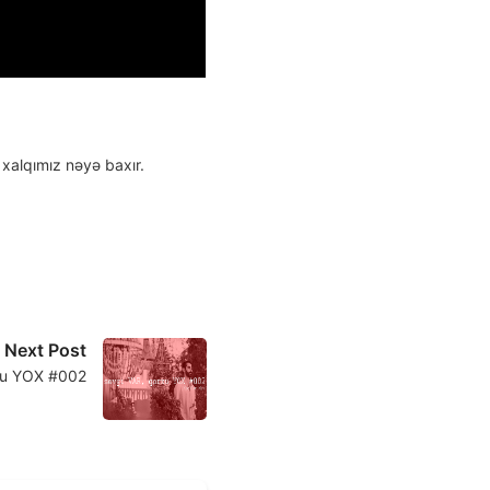
 xalqımız nəyə baxır.
Next Post
xu YOX #002