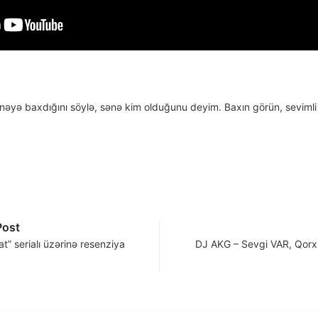
nəyə baxdığını söylə, sənə kim olduğunu deyim. Baxın görün, sevimli
Post
” serialı üzərinə resenziya
DJ AKG – Sevgi VAR, Qor