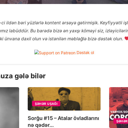
ci ildən bəri yüzlərlə kontent ərsəyə gətirmişik. Keyfiyyətli i
ız labüddür. Bu barədə bizə ən yaxşı köməyi siz, izləyicilərim
ki ünvana daxil olun və istənilən məbləğlə bizə dəstək olun.
Dəstək ol
uza gələ bilər
ŞƏHƏR UŞAĞI
Sorğu #15 – Atalar övladlarını
ŞƏHƏR
nə qədər...