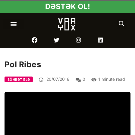
DƏSTƏK OL!
Pol Ribes
20/07/2018
0
1 minute read
SÖHBƏT ELƏ