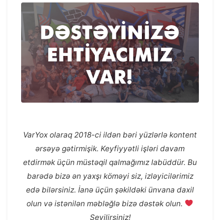
VarYox olaraq 2018-ci ildən bəri yüzlərlə kontent
ərsəyə gətirmişik. Keyfiyyətli işləri davam
etdirmək üçün müstəqil qalmağımız labüddür. Bu
barədə bizə ən yaxşı köməyi siz, izləyicilərimiz
edə bilərsiniz. İanə üçün şəkildəki ünvana daxil
olun və istənilən məbləğlə bizə dəstək olun.
Sevilirsiniz!