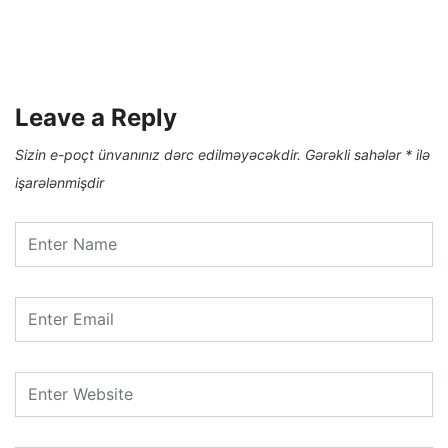
Leave a Reply
Sizin e-poçt ünvanınız dərc edilməyəcəkdir.
Gərəkli sahələr
*
ilə
işarələnmişdir