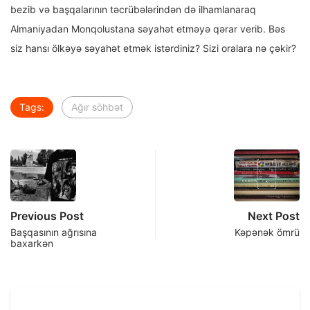
bezib və başqalarının təcrübələrindən də ilhamlanaraq
Almaniyadan Monqolustana səyahət etməyə qərar verib. Bəs
siz hansı ölkəyə səyahət etmək istərdiniz? Sizi oralara nə çəkir?
Tags:
Ağır söhbət
Previous Post
Next Post
Başqasının ağrısına
Kəpənək ömrü
baxarkən