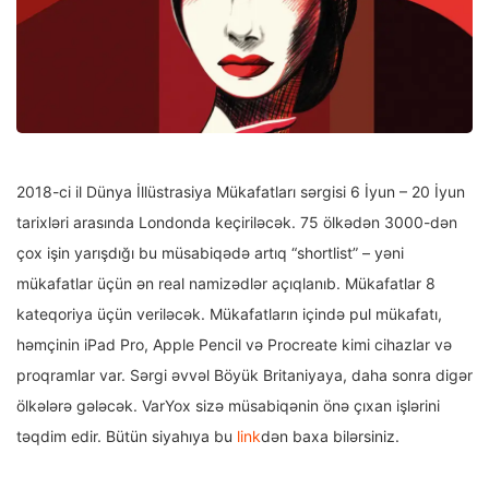
2018-ci il Dünya İllüstrasiya Mükafatları sərgisi 6 İyun – 20 İyun
tarixləri arasında Londonda keçiriləcək. 75 ölkədən 3000-dən
çox işin yarışdığı bu müsabiqədə artıq “shortlist” – yəni
mükafatlar üçün ən real namizədlər açıqlanıb. Mükafatlar 8
kateqoriya üçün veriləcək. Mükafatların içində pul mükafatı,
həmçinin iPad Pro, Apple Pencil və Procreate kimi cihazlar və
proqramlar var. Sərgi əvvəl Böyük Britaniyaya, daha sonra digər
ölkələrə gələcək. VarYox sizə müsabiqənin önə çıxan işlərini
təqdim edir. Bütün siyahıya bu
link
dən baxa bilərsiniz.