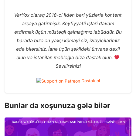
VarYox olaraq 2018-ci ildən bəri yüzlərlə kontent
ərsəyə gətirmişik. Keyfiyyətli işləri davam
etdirmək üçün müstəqil qalmağımız labüddür. Bu
barədə bizə ən yaxşı köməyi siz, izləyicilərimiz
edə bilərsiniz. İanə üçün şəkildəki ünvana daxil
olun və istənilən məbləğlə bizə dəstək olun.
Sevilirsiniz!
Dəstək ol
Bunlar da xoşunuza gələ bilər