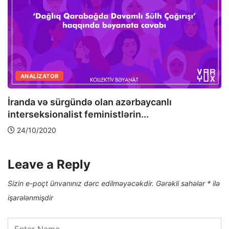
ANALIZATOR
İranda və sürgündə olan azərbaycanlı
interseksionalist feministlərin...
24/10/2020
Leave a Reply
Sizin e-poçt ünvanınız dərc edilməyəcəkdir.
Gərəkli sahələr
*
ilə
işarələnmişdir