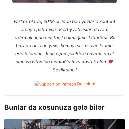
VarYox olaraq 2018-ci ildən bəri yüzlərlə kontent
ərsəyə gətirmişik. Keyfiyyətli işləri davam
etdirmək üçün müstəqil qalmağımız labüddür. Bu
barədə bizə ən yaxşı köməyi siz, izləyicilərimiz
edə bilərsiniz. İanə üçün şəkildəki ünvana daxil
olun və istənilən məbləğlə bizə dəstək olun.
Sevilirsiniz!
Dəstək ol
Bunlar da xoşunuza gələ bilər