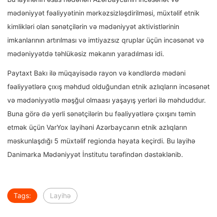
mədəniyyət fəaliyyətinin mərkəzsizləşdirilməsi, müxtəlif etnik
kimlikləri olan sənətçilərin və mədəniyyət aktivistlərinin
imkanlarının artırılması və imtiyazsız qruplar üçün incəsənət və
mədəniyyətdə təhlükəsiz məkanın yaradılması idi.
Paytaxt Bakı ilə müqayisədə rayon və kəndlərdə mədəni
fəaliyyətlərə çıxış məhdud olduğundan etnik azlıqların incəsənət
və mədəniyyətlə məşğul olmaası yaşayış yerləri ilə məhduddur.
Buna görə də yerli sənətçilərin bu fəaliyyətlərə çıxışını təmin
etmək üçün VarYox layihəni Azərbaycanın etnik azlıqların
məskunlaşdığı 5 müxtəlif regionda həyata keçirdi. Bu layihə
Danimarka Mədəniyyət İnstitutu tərəfindən dəstəklənib.
Tags:
Layihə