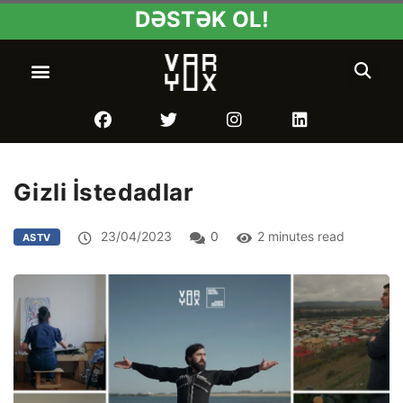
DƏSTƏK OL!
Gizli İstedadlar
23/04/2023
0
2 minutes read
ASTV