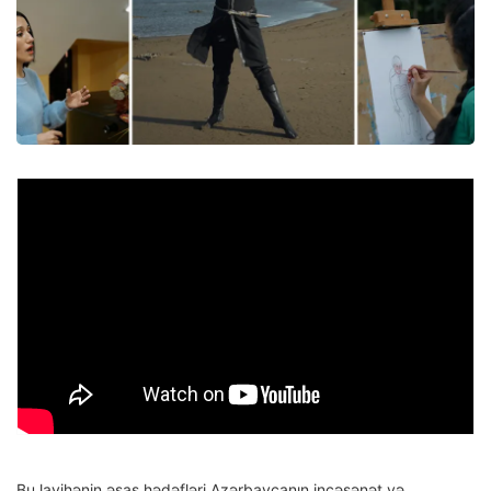
Bu layihənin əsas hədəfləri Azərbaycanın incəsənət və