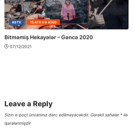
ASTV
TEATR VƏ KINO
Bitməmiş Hekayələr – Gəncə 2020
07/12/2021
Leave a Reply
Sizin e-poçt ünvanınız dərc edilməyəcəkdir.
Gərəkli sahələr
*
ilə
işarələnmişdir