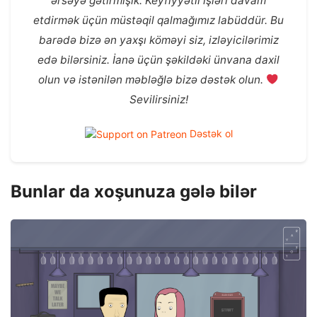
ərsəyə gətirmişik. Keyfiyyətli işləri davam
etdirmək üçün müstəqil qalmağımız labüddür. Bu
barədə bizə ən yaxşı köməyi siz, izləyicilərimiz
edə bilərsiniz. İanə üçün şəkildəki ünvana daxil
olun və istənilən məbləğlə bizə dəstək olun.
Sevilirsiniz!
Dəstək ol
Bunlar da xoşunuza gələ bilər