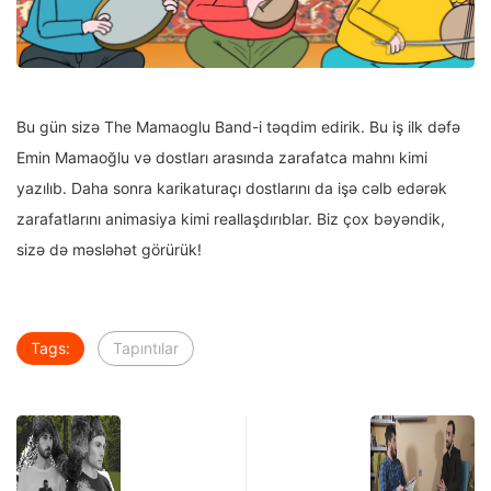
Bu gün sizə The Mamaoglu Band-i təqdim edirik. Bu iş ilk dəfə
Emin Mamaoğlu və dostları arasında zarafatca mahnı kimi
yazılıb. Daha sonra karikaturaçı dostlarını da işə cəlb edərək
zarafatlarını animasiya kimi reallaşdırıblar. Biz çox bəyəndik,
sizə də məsləhət görürük!
Tags:
Tapıntılar