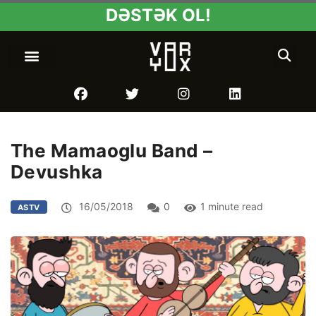
DƏSTƏK OL!
The Mamaoglu Band –
Devushka
16/05/2018
0
1 minute read
ASTV