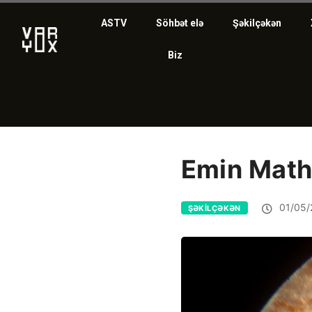
ASTV
Söhbət elə
Şəkilçəkən
Biz
Emin Math
01/05/
ŞƏKILÇƏKƏN