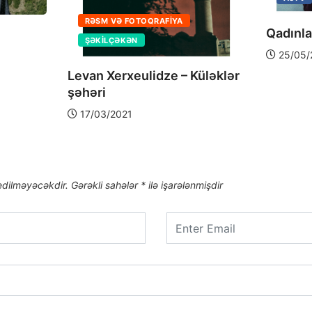
RƏSM VƏ FOTOQRAFIYA
Qadınla
ŞƏKILÇƏKƏN
25/05/
Levan Xerxeulidze – Küləklər
şəhəri
17/03/2021
edilməyəcəkdir.
Gərəkli sahələr
*
ilə işarələnmişdir