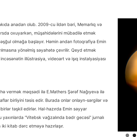
akıda anadan olub. 2009-cu ildən bəri, Memarlıq və
kursda oxuyarkən, müşahidələrini mübadilə etmək
ə məşğul olmağa başlayır. Həmin andan fotoqrafiya Emin
ırılmasına yönəlmiş səyahətə çevrilir. Qeyd etmək
incəsənətin illüstrasiya, videoart və işıq instalyasiyası
övhə vermək məqsədi ilə E.Mathers Şərəf Nağıyeva ilə
aflar birliyini təsis edir. Burada onlar onlayn-sərgilər və
dbirlər təşkil edirlər. Hal-hazırda Emin səyyar
Bu yaxınlarda “Vitebsk vağzalında bədr gecəsi” jurnalı
iki kitab dərc etməyə hazırlaşır.