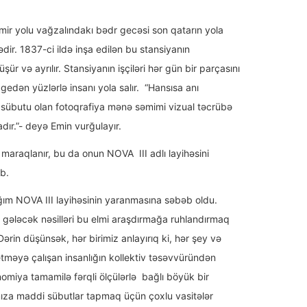
ir yolu vağzalındakı bədr gecəsi son qatarın yola
ir. 1837-ci ildə inşa edilən bu stansiyanın
şür və ayrılır. Stansiyanın işçiləri hər gün bir parçasını
edən yüzlərlə insanı yola salır. “Hansısa anı
 sübutu olan fotoqrafiya mənə səmimi vizual təcrübə
ır.”- deyə Emin vurğulayır.
maraqlanır, bu da onun NOVA III adlı layihəsini
b.
m NOVA III layihəsinin yaranmasına səbəb oldu.
gələcək nəsilləri bu elmi araşdırmağa ruhlandırmaq
Dərin düşünsək, hər birimiz anlayırıq ki, hər şey və
etməyə çalışan insanlığın kollektiv təsəvvüründən
nomiya tamamilə fərqli ölçülərlə bağlı böyük bir
za maddi sübutlar tapmaq üçün çoxlu vasitələr