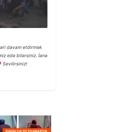
şləri davam etdirmək
iz edə bilərsiniz. İanə
Sevilirsiniz!
RƏSM VƏ FOTOQRAFIYA
ŞƏKILÇƏKƏN