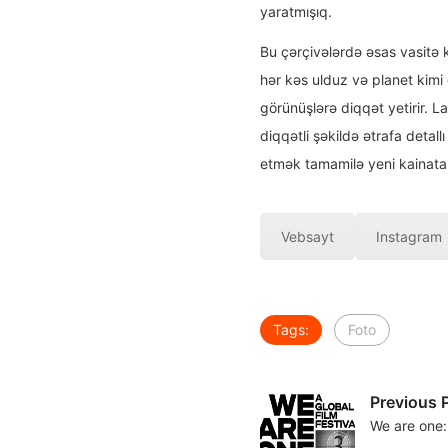
yaratmışıq.
Bu çərçivələrdə əsas vasitə 
hər kəs ulduz və planet kim
görünüşlərə diqqət yetirir. L
diqqətli şəkildə ətrafa deta
etmək tamamilə yeni kainata y
Vebsayt
Instagram
Tags:
Foto
Previous 
We are one: 