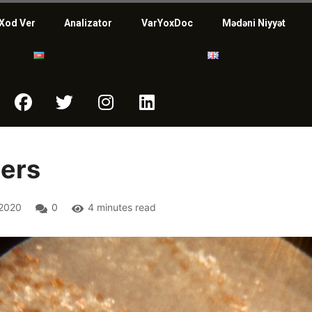
Xod Ver
Analizator
VarYoxDoc
Mədəni Niyyət
ers
2020
0
4 minutes read