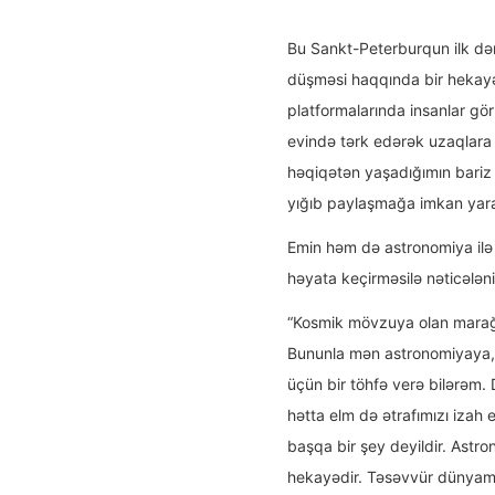
Bu Sankt-Peterburqun ilk dəm
düşməsi haqqında bir hekayəd
platformalarında insanlar görü
evində tərk edərək uzaqlara g
həqiqətən yaşadığımın bariz
yığıb paylaşmağa imkan yarad
Emin həm də astronomiya ilə 
həyata keçirməsilə nəticələni
“Kosmik mövzuya olan marağı
Bununla mən astronomiyaya, 
üçün bir töhfə verə bilərəm. 
hətta elm də ətrafımızı izah 
başqa bir şey deyildir. Astro
hekayədir. Təsəvvür dünyamı