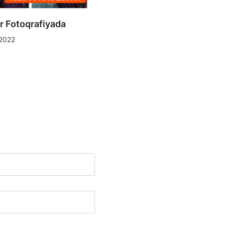
r Fotoqrafiyada
Sina Şiri – 60 saniyə
2022
12/11/2021