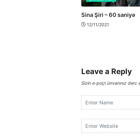
dınlar Fotoqrafiyada
Sina Şiri – 60 saniyə
5/05/2022
12/11/2021
Leave a Reply
Sizin e-poçt ünvanınız dərc 