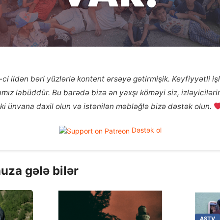
ci ildən bəri yüzlərlə kontent ərsəyə gətirmişik. Keyfiyyətli i
ız labüddür. Bu barədə bizə ən yaxşı köməyi siz, izləyicilərim
ki ünvana daxil olun və istənilən məbləğlə bizə dəstək olun.
Dəstək ol
uza gələ bilər
ASTV