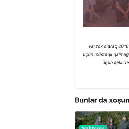
VarYox olaraq 2018-
üçün müstəqil qalmağım
üçün şəkildə
Bunlar da xoşun
ASTV
RƏSM VƏ FOTOQRAFIYA
ŞƏKILÇƏKƏN