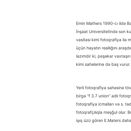
Emin Mathers 1990-cı ildə B
İnşaat Universitetində son 
vasitəsi kimi fotoqrafiya il
üçün həyatın reallığını araşd
lazımdır ki, peşəkar vaxtaşırı 
kimi sahələrinə də baş vurur.
Yerli fotoqrafiya sahəsinə t
birgə “f 3.7 union” adlı fotoqr
fotoqrafiya icmalları və s. tə
fotoqrafçılıqla məşğul olur. 
işıq üzü görən E.Maters daha 