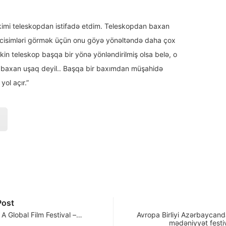
kimi teleskopdan istifadə etdim. Teleskopdan baxan
i cisimləri görmək üçün onu göyə yönəltəndə daha çox
akin teleskop başqa bir yönə yönləndirilmiş olsa belə, o
llı baxan uşaq deyil.. Başqa bir baxımdan müşahidə
ol açır.”
Post
A Global Film Festival –…
Avropa Birliyi Azərbaycanda
mədəniyyət festi