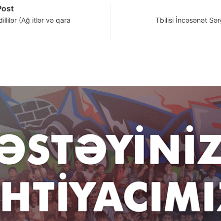
Post
dillilər (Ağ itlər və qara
Tbilisi İncəsənət Sər