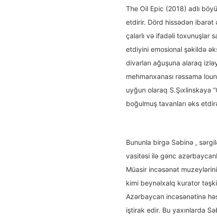
The Oil Epic (2018) adlı böy
etdirir. Dörd hissədən ibarət 
çalarlı və ifadəli toxunuşlar
etdiyini emosional şəkildə əks
divarları ağuşuna alaraq izlə
mehmanxanası rəssama lounge 
uyğun olaraq S.Şıxlinskaya 
boğulmuş tavanları əks etdir
Bununla birgə Səbinə , sərgil
vasitəsi ilə gənc azərbaycan
Müasir incəsənət muzeylərini
kimi beynəlxalq kurator təşk
Azərbaycan incəsənətinə hə
iştirak edir. Bu yaxınlarda Sə