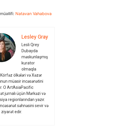
müəllifi:
Natavan Vahabova
Lesley Gray
Lesli Qrey
Dubayda
məskunlaşmış
kurator
olmaqla
 Körfəz ölkələri və Xəzər
nun müasir incəsənətini
ır. O ArtAsiaPacific
ət jurnalı üçün Mərkəzi və
siya regionlarından yazır.
incəsənət səhnəsini sevir və
 ziyarət edir.