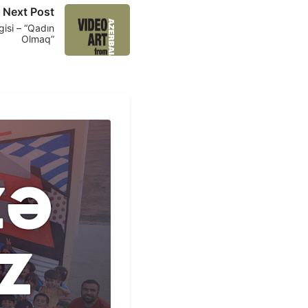
Next Post
gisi – “Qadın
Olmaq”