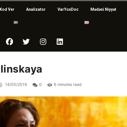
Xod Ver
Analizator
VarYoxDoc
Mədəni Niyyət
linskaya
14/05/2019
0
6 minutes read