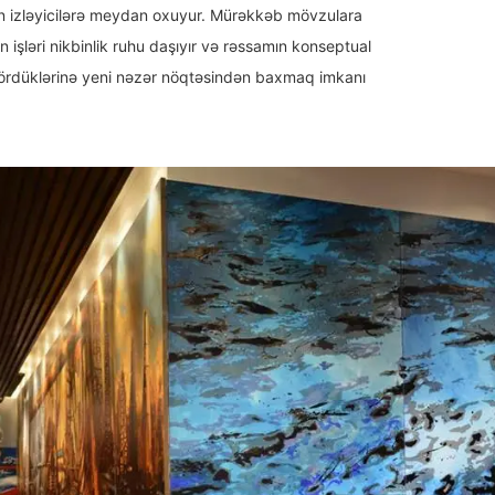
ün izləyicilərə meydan oxuyur. Mürəkkəb mövzulara
işləri nikbinlik ruhu daşıyır və rəssamın konseptual
 gördüklərinə yeni nəzər nöqtəsindən baxmaq imkanı