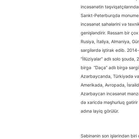
incəsənətin təşviqatçılarından
Sankt-Peterburqda monumental
incəsənət sahələrini və texni
genişləndirir. Rəssam bir çox
Rusiya, İtaliya, Almaniya, Gü
sərgilərdə iştirak edib. 2014
“İllüziyalar” adlı solo şouda, 
birgə “Daça” adlı birgə sərgid
Azərbaycanda, Türkiyədə və R
Amerikada, Avropada, İsraildə
Azərbaycan incəsənət mənzə
də xaricdə məşhurluq gətiri
adına layiq görülür.
Səbinənin son işlərindən bi