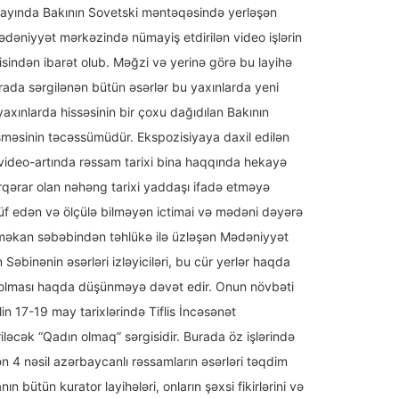
r ayında Bakının Sovetski məntəqəsində yerləşən
mədəniyyət mərkəzində nümayiş etdirilən video işlərin
isindən ibarət olub. Məğzi və yerinə görə bu layihə
rada sərgilənən bütün əsərlər bu yaxınlarda yeni
yaxınlarda hissəsinin bir çoxu dağıdılan Bakının
məsinin təcəssümüdür. Ekspozisiyaya daxil edilən
 video-artında rəssam tarixi bina haqqında hekayə
rqərar olan nəhəng tarixi yaddaşı ifadə etməyə
adüf edən və ölçülə bilməyən ictimai və mədəni dəyərə
i məkan səbəbindən təhlükə ilə üzləşən Mədəniyyət
Səbinənin əsərləri izləyiciləri, bu cür yerlər haqda
 olması haqda düşünməyə dəvət edir. Onun növbəti
lin 17-19 may tarixlərində Tiflis İncəsənət
ləcək “Qadın olmaq” sərgisidir. Burada öz işlərində
n 4 nəsil azərbaycanlı rəssamların əsərləri təqdim
n bütün kurator layihələri, onların şəxsi fikirlərini və