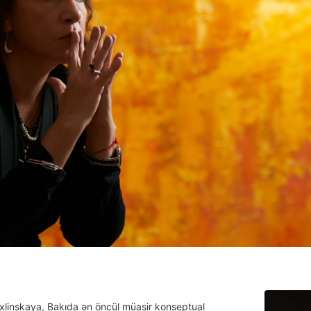
xlinskaya, Bakıda ən öncül müasir konseptual