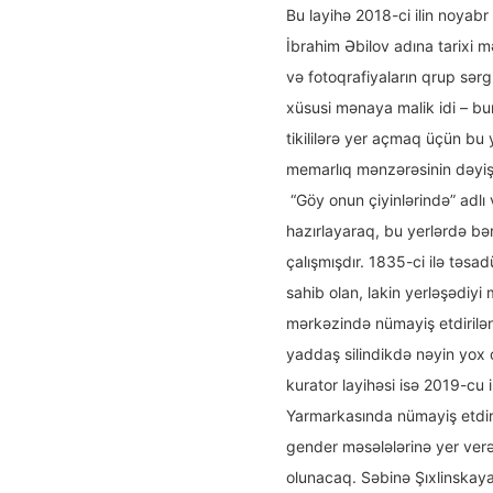
Bu layihə 2018-ci ilin noyab
İbrahim Əbilov adına tarixi 
və fotoqrafiyaların qrup sərg
xüsusi mənaya malik idi – bu
tikililərə yer açmaq üçün bu 
memarlıq mənzərəsinin dəyiş
“Göy onun çiyinlərində” adlı
hazırlayaraq, bu yerlərdə bə
çalışmışdır. 1835-ci ilə təs
sahib olan, lakin yerləşədiy
mərkəzində nümayiş etdirilən 
yaddaş silindikdə nəyin yox
kurator layihəsi isə 2019-cu i
Yarmarkasında nümayiş etdiri
gender məsələlərinə yer verə
olunacaq. Səbinə Şıxlinskayanı