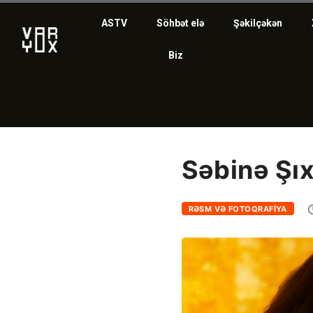
ASTV
Söhbət elə
Şəkilçəkən
Biz
Səbinə Şıx
RƏSM VƏ FOTOQRAFIYA