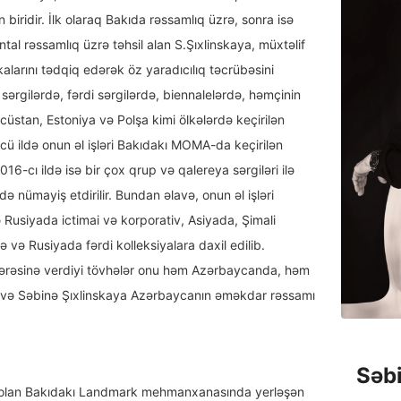
 biridir. İlk olaraq Bakıda rəssamlıq üzrə, sonra isə
 rəssamlıq üzrə təhsil alan S.Şıxlinskaya, müxtəlif
kalarını tədqiq edərək öz yaradıcılıq təcrübəsini
 sərgilərdə, fərdi sərgilərdə, biennalelərdə, həmçinin
rcüstan, Estoniya və Polşa kimi ölkələrdə keçirilən
-cü ildə onun əl işləri Bakıdakı MOMA-da keçirilən
2016-cı ildə isə bir çox qrup və qalereya sərgiləri ilə
ə nümayiş etdirilir. Bundan əlavə, onun əl işləri
usiyada ictimai və korporativ, Asiyada, Şimali
 və Rusiyada fərdi kolleksiyalara daxil edilib.
rəsinə verdiyi tövhələr onu həm Azərbaycanda, həm
r və Səbinə Şıxlinskaya Azərbaycanın əməkdar rəssamı
Səbi
ri olan Bakıdakı Landmark mehmanxanasında yerləşən