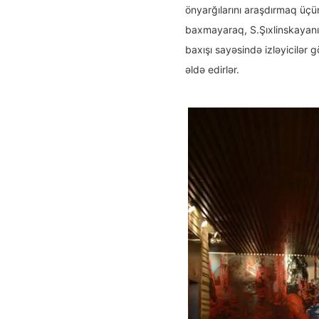
önyarğılarını araşdırmaq üç
baxmayaraq, S.Şıxlinskayanın 
baxışı sayəsində izləyicilər
əldə edirlər.