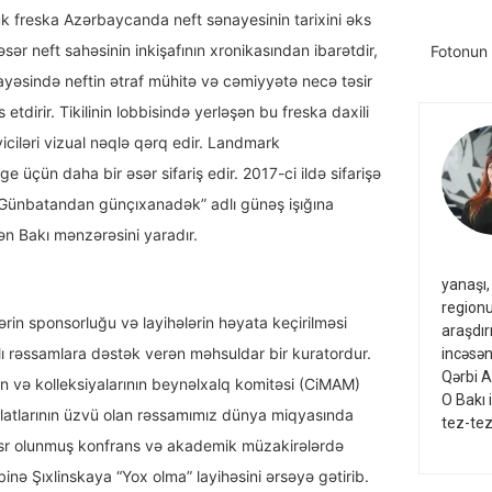
ük freska Azərbaycanda neft sənayesinin tarixini əks
əsər neft sahəsinin inkişafının xronikasından ibarətdir,
Fotonun 
 sayəsində neftin ətraf mühitə və cəmiyyətə necə təsir
 etdirir. Tikilinin lobbisində yerləşən bu freska daxili
yiciləri vizual nəqlə qərq edir. Landmark
üçün daha bir əsər sifariş edir. 2017-ci ildə sifarişə
“Günbatandan günçıxanadək” adlı günəş işığına
ən Bakı mənzərəsini yaradır.
yanaşı,
regionu
ərin sponsorluğu və layihələrin həyata keçirilməsi
araşdır
lı rəssamlara dəstək verən məhsuldar bir kuratordur.
incəsən
Qərbi A
n və kolleksiyalarının beynəlxalq komitəsi (CiMAM)
O Bakı 
ilatlarının üzvü olan rəssamımız dünya miqyasında
tez-tez
sr olunmuş konfrans və akademik müzakirələrdə
binə Şıxlinskaya “Yox olma” layihəsini ərsəyə gətirib.