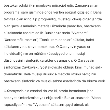
bəstəkar ədəbi ilkin mənbəyə müraciət edir. Zaman-zaman
proqrama işarə qismində öncə verilən epiqraf çıxış edir. Daha
tez-tez olan ikinci tip proqramlıq, müstəqil olmuş digər janrda
olan şəxsi əsərlərinin materialı üzərində yaradılan, bəstəkarın
süitalarında təqdim edilir. Bunlar sırasında “Vyetnam”,
“Xoreoqrafik rəsmlər”, “Dənizi ram edənlər” süitalar, balet
süitalarını və s. qeyd etmək olar. Q.Qarayevin yaradıcı
individuallığının ən mühüm xüsusiyyəti onun musiqi
düşüncəsinin simfonik xarakter daşımasıdır. Q.Qarayevin
simfonizmi Çaykovski, Şostakoviçdə olduğu kimi, münaqişəli-
dramatikdir. Belə musiqi düşüncə metodu özünü həmçinin
bəstəkarın simfonik və musiqi-səhnə əsərlərində də biruzə verir.
Q.Qarayevin elə əsərləri də var ki, orada bəstəkarın janr-
hekayət simfonizminə yaxınlığı sezilir. Bunlar sırasında “Alban
rapsodiyası”-nı və “Vyetnam” süitasını qeyd etmək olar.