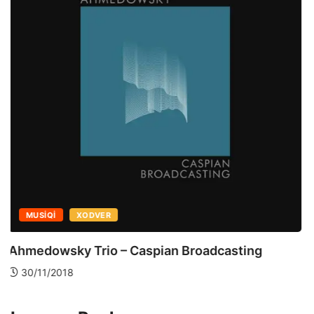
ANALIZATOR
MUSIQI
Uzaqlaşan qatar – “Funky Monkeys”ə resenziya
07/11/2018