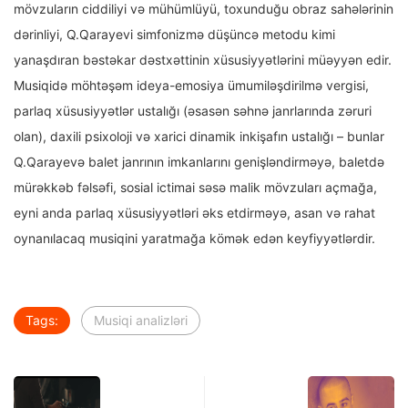
mövzuların ciddiliyi və mühümlüyü, toxunduğu obraz sahələrinin
dərinliyi, Q.Qarayevi simfonizmə düşüncə metodu kimi
yanaşdıran bəstəkar dəstxəttinin xüsusiyyətlərini müəyyən edir.
Musiqidə möhtəşəm ideya-emosiya ümumiləşdirilmə vergisi,
parlaq xüsusiyyətlər ustalığı (əsasən səhnə janrlarında zəruri
olan), daxili psixoloji və xarici dinamik inkişafın ustalığı – bunlar
Q.Qarayevə balet janrının imkanlarını genişləndirməyə, baletdə
mürəkkəb fəlsəfi, sosial ictimai səsə malik mövzuları açmağa,
eyni anda parlaq xüsusiyyətləri əks etdirməyə, asan və rahat
oynanılacaq musiqini yaratmağa kömək edən keyfiyyətlərdir.
Tags:
Musiqi analizləri