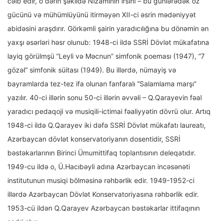
cəlb edir, o dərin şəkildə Nizaminin irsini – bu günlərədək öz
gücünü və mühümlüyünü itirməyən XII-ci əsrin mədəniyyət
abidəsini araşdırır. Görkəmli şairin yaradıcılığına bu dönəmin ən
yaxşı əsərləri həsr olunub: 1948-ci ildə SSRİ Dövlət mükafatına
layiq görülmşü “Leyli və Məcnun” simfonik poeması (1947), “7
gözəl” simfonik süitası (1949). Bu illərdə, nümayiş və
bayramlarda tez-tez ifa olunan fanfaralı “Salamlama marşı”
yazılır. 40-ci illərin sonu 50-ci illərin əvvəli – Q.Qarayevin fəal
yaradıcı pedaqoji və musiqili-ictimai fəaliyyətin dövrü olur. Artıq
1948-ci ildə Q.Qarayev iki dəfə SSRİ Dövlət mükafatı laureatı,
Azərbaycan dövlət konservatoriyanın dosentidir, SSRİ
bəstəkarlarının Birinci Ümumittifaq toplantısının deleqatıdır.
1949-cu ildə o, Ü.Hacıbəyli adına Azərbaycan incəsənəti
institutunun musiqi bölməsinə rəhbərlik edir. 1949-1952-ci
illərdə Azərbaycan Dövlət Konservatoriyasına rəhbərlik edir.
1953-cü ildən Q.Qarayev Azərbaycan bəstəkarlar ittifaqının