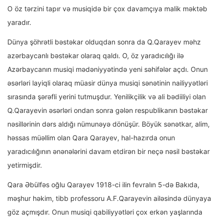
O öz tərzini tapır və musiqidə bir çox davamçıya malik məktəb
yaradır.
Dünya şöhrətli bəstəkar olduqdan sonra da Q.Qarayev məhz
azərbaycanlı bəstəkar olaraq qaldı. O, öz yaradıcılığı ilə
Azərbaycanın musiqi mədəniyyətində yeni səhifələr açdı. Onun
əsərləri layiqli olaraq müasir dünya musiqi sənətinin nailiyyətləri
sırasında şərəfli yerini tutmuşdur. Yenilikçilik və ali bədiiliyi olan
Q.Qarayevin əsərləri ondan sonra gələn respublikanın bəstəkar
nəsillərinin dərs aldığı nümunəyə dönüşür. Böyük sənətkar, alim,
həssas müəllim olan Qara Qarayev, hal-hazırda onun
yaradıcılığının ənənələrini davam etdirən bir neçə nəsil bəstəkar
yetirmişdir.
Qara Əbülfəs oğlu Qarayev 1918-ci ilin fevralın 5-də Bakıda,
məşhur həkim, tibb professoru A.F.Qarayevin ailəsində dünyaya
göz açmışdır. Onun musiqi qabiliyyətləri çox erkən yaşlarında