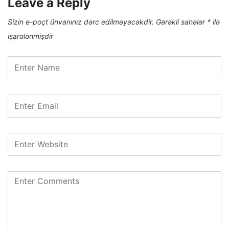
Leave a Reply
Sizin e-poçt ünvanınız dərc edilməyəcəkdir.
Gərəkli sahələr
*
ilə
işarələnmişdir