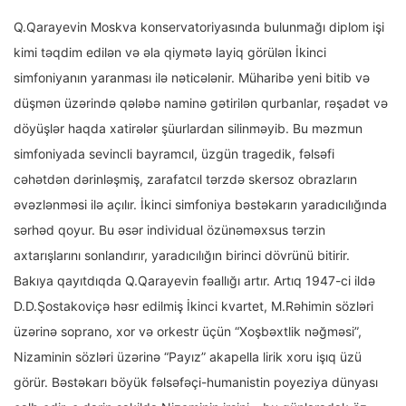
Q.Qarayevin Moskva konservatoriyasında bulunmağı diplom işi
kimi təqdim edilən və əla qiymətə layiq görülən İkinci
simfoniyanın yaranması ilə nəticələnir. Müharibə yeni bitib və
düşmən üzərində qələbə naminə gətirilən qurbanlar, rəşadət və
döyüşlər haqda xatirələr şüurlardan silinməyib. Bu məzmun
simfoniyada sevincli bayramcıl, üzgün tragedik, fəlsəfi
cəhətdən dərinləşmiş, zarafatcıl tərzdə skersoz obrazların
əvəzlənməsi ilə açılır. İkinci simfoniya bəstəkarın yaradıcılığında
sərhəd qoyur. Bu əsər individual özünəməxsus tərzin
axtarışlarını sonlandırır, yaradıcılığın birinci dövrünü bitirir.
Bakıya qayıtdıqda Q.Qarayevin fəallığı artır. Artıq 1947-ci ildə
D.D.Şostakoviçə həsr edilmiş İkinci kvartet, M.Rəhimin sözləri
üzərinə soprano, xor və orkestr üçün “Xoşbəxtlik nəğməsi”,
Nizaminin sözləri üzərinə “Payız” akapella lirik xoru işıq üzü
görür. Bəstəkarı böyük fəlsəfəçi-humanistin poyeziya dünyası