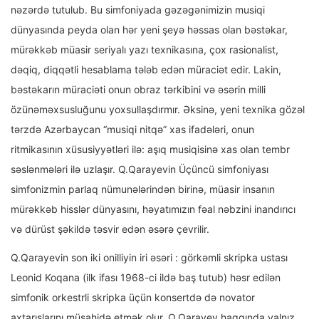
nəzərdə tutulub. Bu simfoniyada gəzəgənimizin musiqi
dünyasında peyda olan hər yeni şeyə həssas olan bəstəkar,
mürəkkəb müasir seriyalı yazı texnikasına, çox rasionalist,
dəqiq, diqqətli hesablama tələb edən müraciət edir. Lakin,
bəstəkarın müraciəti onun obraz tərkibini və əsərin milli
özünəməxsusluğunu yoxsullaşdırmır. Əksinə, yeni texnika gözəl
tərzdə Azərbaycan “musiqi nitqə” xas ifadələri, onun
ritmikasının xüsusiyyətləri ilə: aşıq musiqisinə xas olan tembr
səslənmələri ilə uzlaşır. Q.Qarayevin Üçüncü simfoniyası
simfonizmin parlaq nümunələrindən birinə, müasir insanın
mürəkkəb hisslər dünyasını, həyatımızın fəal nəbzini inandırıcı
və dürüst şəkildə təsvir edən əsərə çevrilir.
Q.Qarayevin son iki onilliyin iri əsəri : görkəmli skripka ustası
Leonid Koqana (ilk ifası 1968-ci ildə baş tutub) həsr edilən
simfonik orkestrli skripka üçün konsertdə də novator
axtarışlarını müşahidə etmək olur. Q.Qarayev haqqında yalnız