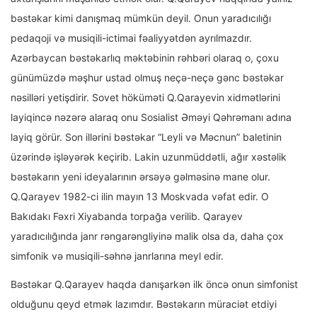
bəstəkar kimi danışmaq mümkün deyil. Onun yaradıcılığı
pedaqoji və musiqili-ictimai fəaliyyətdən ayrılmazdır.
Azərbaycan bəstəkarlıq məktəbinin rəhbəri olaraq o, çoxu
günümüzdə məşhur ustad olmuş neçə-neçə gənc bəstəkar
nəsilləri yetişdirir. Sovet höküməti Q.Qarayevin xidmətlərini
layiqincə nəzərə alaraq onu Sosialist Əməyi Qəhrəmanı adına
layiq görür. Son illərini bəstəkar “Leyli və Məcnun” baletinin
üzərində işləyərək keçirib. Lakin uzunmüddətli, ağır xəstəlik
bəstəkarın yeni ideyalarının ərsəyə gəlməsinə mane olur.
Q.Qarayev 1982-ci ilin mayın 13 Moskvada vəfat edir. O
Bakıdakı Fəxri Xiyabanda torpağa verilib. Qarayev
yaradıcılığında janr rəngarəngliyinə malik olsa da, daha çox
simfonik və musiqili-səhnə janrlarına meyl edir.
Bəstəkar Q.Qarayev haqda danışarkən ilk öncə onun simfonist
olduğunu qeyd etmək lazımdır. Bəstəkarın müraciət etdiyi