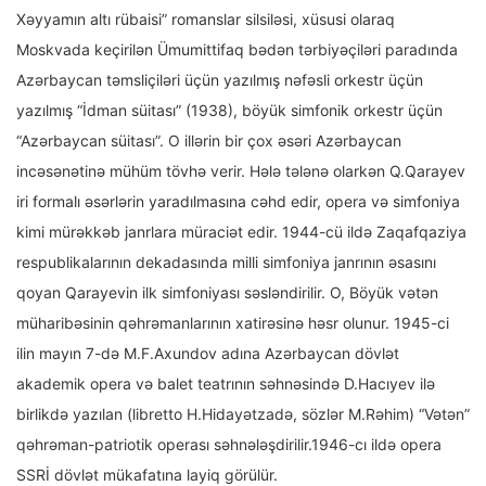
Xəyyamın altı rübaisi” romanslar silsiləsi, xüsusi olaraq
Moskvada keçirilən Ümumittifaq bədən tərbiyəçiləri paradında
Azərbaycan təmsliçiləri üçün yazılmış nəfəsli orkestr üçün
yazılmış “İdman süitası” (1938), böyük simfonik orkestr üçün
“Azərbaycan süitası”. O illərin bir çox əsəri Azərbaycan
incəsənətinə mühüm tövhə verir. Hələ tələnə olarkən Q.Qarayev
iri formalı əsərlərin yaradılmasına cəhd edir, opera və simfoniya
kimi mürəkkəb janrlara müraciət edir. 1944-cü ildə Zaqafqaziya
respublikalarının dekadasında milli simfoniya janrının əsasını
qoyan Qarayevin ilk simfoniyası səsləndirilir. O, Böyük vətən
müharibəsinin qəhrəmanlarının xatirəsinə həsr olunur. 1945-ci
ilin mayın 7-də M.F.Axundov adına Azərbaycan dövlət
akademik opera və balet teatrının səhnəsində D.Hacıyev ilə
birlikdə yazılan (libretto H.Hidayətzadə, sözlər M.Rəhim) “Vətən”
qəhrəman-patriotik operası səhnələşdirilir.1946-cı ildə opera
SSRİ dövlət mükafatına layiq görülür.