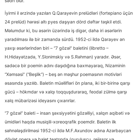
sədri olur.
İyirmi il ərzində yazılan Q.Qarayevin prelüdləri (fortepiano üçün
24 prelüd) hərəsi altı pyes daşıyan dörd dəftər təşkil etdi.
Məlumdur ki, bu əsərin üzərində iş digər, daha iri əsərlərin
yaradılması ilə bir zamanda sürdü. 1952-ci ildə Qarayev ən
yaxşı əsərlərindən biri – “7 gözəl” baletini (libretto –
H.Hidayətzadə, Y.Slonimskiy və S.Rəhman) yaradır. Əsər,
sadəcə bir poemin adını daşıdığına baxmayaraq, Nizaminin
“Xəmsəsi” (“Beşlik”) – beş ən məşhur poemasının motivləri
əsasında yazılıb. Baletin müəllifləri ön plana, iki bir-birinə qarşı
gücü – hökmdar və xalqı toqquşduraraq, feodal zülmə qarşı
xalq mübarizəsi ideyasını çıxarırlar.
“7 gözəl” baleti – insan şəxsiyyətini gözəlliyi, xalqın aqibəti və
ümidləri haqda musiqili-xoreoqrafik poemdir. Baletin ilk
səhnələşdirilməsi 1952-ci ildə M.F.Axundov adına Azərbaycan
dövlət opera və balet teatrında (quruluşçu, rejissor və