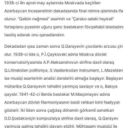
1938-ci ilin aprel-may aylarında Moskvada keçirilən
Azərbaycan incəsənətinin dekadasında final nömrə qismində ifa
olunur. “Qəlbin nəğməsi” əsərinin və “Çarsko-selski heykəli”
fortepiano pyesinin uğuru gənc bəstəkarın fövqəltəbii istedadını
təsdiq edərək onu qanadlandırır.
Dekadadan qısa zaman sonra Q.Qarayevin çoxdankı arzusu çin
olur. 1938-ci ildə o, P.İ.Çaykovski adına Moskva dövlət
konservatoriyasında A.P.Aleksandrovun sinfinə daxil olaraq
Q.Litinskidən polifoniya, S.Vaslienkodan instrument, L.Mazeldən
isə musiqi əsərlərinin analizi dərslərini almağa başlayır. Başlayan
müharibə Q.Qarayevin təhsilini yarımçıq saxlayır və o, Bakıya
qayıdır. 1941-42-ci illərdə bəstəkar M.Maqomayev adına
Azərbaycan dövlət filarmoniyasının bədii rəhbəri kimi fəaliyyət
göstərir. İki ildən sonra çağdaş dönəmin görkəmli sənətkarı
D.D.Şostakoviçin kompozisiya sinfinə daxil olaraq, Q.Qarayev
yarımçıq qalmış təhsilini davam etdirir. Möhtəşəm musiqiçi ilə