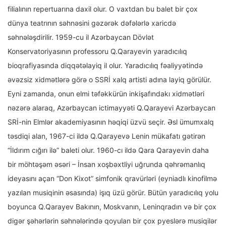
filialının repertuarına daxil olur. O vaxtdan bu balet bir çox
dünya teatrının səhnəsini gəzərək dəfələrlə xaricdə
səhnələşdirilir. 1959-cu il Azərbaycan Dövlət
Konservatoriyasının professoru Q.Qarayevin yaradıcılıq
bioqrafiyasında diqqətəlayiq il olur. Yaradıcılıq fəaliyyətində
əvəzsiz xidmətlərə görə o SSRİ xalq artisti adına layiq görülür.
Eyni zamanda, onun elmi təfəkkürün inkişafındakı xidmətləri
nəzərə alaraq, Azərbaycan ictimayyəti Q.Qarayevi Azərbaycan
SRİ-nin Elmlər akademiyasının həqiqi üzvü seçir. Əsl ümumxalq
təsdiqi alan, 1967-ci ildə Q.Qarayevə Lenin mükafatı gətirən
“İldırım cığırı ilə” baleti olur. 1960-cı ildə Qara Qarayevin daha
bir möhtəşəm əsəri – İnsan xoşbəxtliyi uğrunda qəhrəmanlıq
ideyasını açan “Don Kixot” simfonik qravürləri (eyniadlı kinofilmə
yazılan musiqinin əsasında) işıq üzü görür. Bütün yaradıcılıq yolu
boyunca Q.Qarayev Bakının, Moskvanın, Leninqradın və bir çox
digər şəhərlərin səhnələrində qoyulan bir çox pyeslərə musiqilər