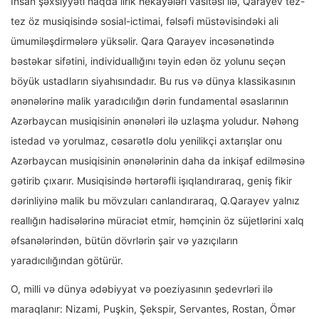
İnsan şəxsiyyəti haqda lirik hekayələri vasitəsi ilə, Qarayev tez-
tez öz musiqisində sosial-ictimai, fəlsəfi müstəvisindəki ali
ümumiləşdirmələrə yüksəlir. Qara Qarayev incəsənətində
bəstəkar sifətini, individuallığını təyin edən öz yolunu seçən
böyük ustadların siyahısındadır. Bu rus və dünya klassikasının
ənənələrinə malik yaradıcılığın dərin fundamental əsaslarının
Azərbaycan musiqisinin ənənələri ilə uzlaşma yoludur. Nəhəng
istedad və yorulmaz, cəsarətlə dolu yenilikçi axtarışlar onu
Azərbaycan musiqisinin ənənələrinin daha da inkişaf edilməsinə
gətirib çıxarır. Musiqisində hərtərəfli işıqlandıraraq, geniş fikir
dərinliyinə malik bu mövzuları canlandıraraq, Q.Qarayev yalnız
reallığın hadisələrinə müraciət etmir, həmçinin öz süjetlərini xalq
əfsanələrindən, bütün dövrlərin şair və yazıçıların
yaradıcılığından götürür.
O, milli və dünya ədəbiyyat və poeziyasının şedevrləri ilə
maraqlanır: Nizami, Puşkin, Şekspir, Servantes, Rostan, Ömər