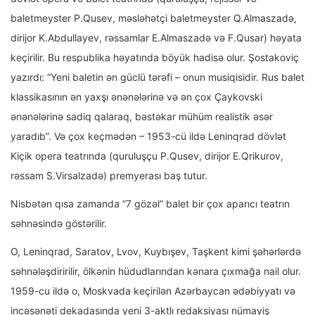
baletmeyster P.Qusev, məsləhətçi baletmeyster Q.Almaszadə,
dirijor K.Abdullayev, rəssamlar E.Almaszadə və F.Qusar) həyata
keçirilir. Bu respublika həyatında böyük hadisə olur. Şostakoviç
yazırdı: “Yeni baletin ən güclü tərəfi – onun musiqisidir. Rus balet
klassikasının ən yaxşı ənənələrinə və ən çox Çaykovski
ənənələrinə sadiq qalaraq, bəstəkar mühüm realistik əsər
yaradıb”. Və çox keçmədən – 1953-cü ildə Leninqrad dövlət
Kiçik opera teatrında (quruluşçu P.Qusev, dirijor E.Qrikurov,
rəssam S.Virsalzadə) premyerası baş tutur.
Nisbətən qısa zamanda “7 gözəl” balet bir çox aparıcı teatrın
səhnəsində göstərilir.
O, Leninqrad, Saratov, Lvov, Kuybışev, Taşkent kimi şəhərlərdə
səhnələşdiririlir, ölkənin hüdudlarından kənara çıxmağa nail olur.
1959-cu ildə o, Moskvada keçirilən Azərbaycan ədəbiyyatı və
incəsənəti dekadasında yeni 3-aktlı redaksiyası nümayiş