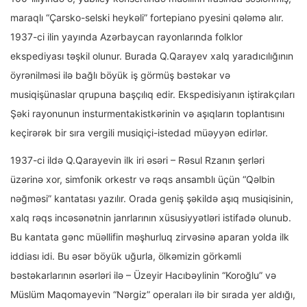
maraqlı “Çarsko-selski heykəli” fortepiano pyesini qələmə alır.
1937-ci ilin yayında Azərbaycan rayonlarında folklor
ekspediyası təşkil olunur. Burada Q.Qarayev xalq yaradıcılığının
öyrənilməsi ilə bağlı böyük iş görmüş bəstəkar və
musiqişünaslar qrupuna başçılıq edir. Ekspedisiyanın iştirakçıları
Şəki rayonunun insturmentakistkərinin və aşıqların toplantısını
keçirərək bir sıra vergili musiqiçi-istedad müəyyən edirlər.
1937-ci ildə Q.Qarayevin ilk iri əsəri – Rəsul Rzanın şerləri
üzərinə xor, simfonik orkestr və rəqs ansamblı üçün “Qəlbin
nəğməsi” kantatası yazılır. Orada geniş şəkildə aşıq musiqisinin,
xalq rəqs incəsənətnin janrlarının xüsusiyyətləri istifadə olunub.
Bu kantata gənc müəllifin məşhurluq zirvəsinə aparan yolda ilk
iddiası idi. Bu əsər böyük uğurla, ölkəmizin görkəmli
bəstəkarlarının əsərləri ilə – Üzeyir Hacıbəylinin “Koroğlu” və
Müslüm Maqomayevin “Nərgiz” operaları ilə bir sırada yer aldığı,