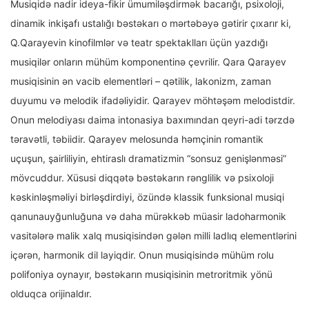
Musiqidə nadir ideya-fikir ümumiləşdirmək bacarığı, psixoloji,
dinamik inkişafı ustalığı bəstəkarı o mərtəbəyə gətirir çıxarır ki,
Q.Qarayevin kinofilmlər və teatr spektaklları üçün yazdığı
musiqilər onların mühüm komponentinə çevrilir. Qara Qarayev
musiqisinin ən vacib elementləri – qətilik, lakonizm, zaman
duyumu və melodik ifadəliyidir. Qarayev möhtəşəm melodistdir.
Onun melodiyası daima intonasiya baxımından qeyri-adi tərzdə
təravətli, təbiidir. Qarayev melosunda həmçinin romantik
uçuşun, şairliliyin, ehtiraslı dramatizmin “sonsuz genişlənməsi”
mövcuddur. Xüsusi diqqətə bəstəkarın rənglilik və psixoloji
kəskinləşməliyi birləşdirdiyi, özündə klassik funksional musiqi
qanunauyğunluğuna və daha mürəkkəb müasir ladoharmonik
vasitələrə malik xalq musiqisindən gələn milli ladlıq elementlərini
içərən, harmonik dil layiqdir. Onun musiqisində mühüm rolu
polifoniya oynayır, bəstəkarın musiqisinin metroritmik yönü
olduqca orijinaldır.