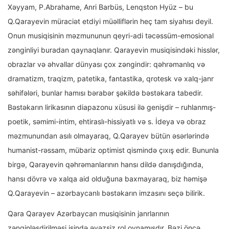
Xəyyam, P.Abrahame, Anri Barbüs, Lenqston Hyüz – bu
Q.Qarayevin müraciət etdiyi müəlliflərin heç tam siyahısı deyil.
Onun musiqisinin məzmununun qeyri-adi təcəssüm-emosional
zənginliyi buradan qaynaqlanır. Qarayevin musiqisindəki hisslər,
obrazlar və əhvallar dünyası çox zəngindir: qəhrəmanlıq və
dramatizm, traqizm, patetika, fantastika, qrotesk və xalq-janr
səhifələri, bunlar hamısı bərabər şəkildə bəstəkara tabedir.
Bəstəkarın lirikasının diapazonu xüsusi ilə genişdir – ruhlanmış-
poetik, səmimi-intim, ehtiraslı-hissiyatlı və s. İdeya və obraz
məzmunundan asılı olmayaraq, Q.Qarayev bütün əsərlərində
humanist-rəssam, mübariz optimist qismində çıxış edir. Bununla
birgə, Qarayevin qəhrəmanlarının hansı dildə danışdığında,
hansı dövrə və xalqa aid olduğuna baxmayaraq, biz həmişə
Q.Qarayevin – azərbaycanlı bəstəkarın imzasını seçə bilirik.
Qara Qarayev Azərbaycan musiqisinin janrlarının
zənginləşdirilməsi işində əvəzsiz rol oynamışdır. Bəzi öncə