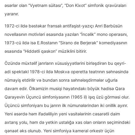
əsərlər olan “Vyetnam süitası”, “Don Kixot” simfonik qravüraları
yaranır.
1972-ci ildə bəstəkar fransalı antifaşist-yazıçı Anri Barbüsün
novellasının motivləri əsasında yazılan “İncəlik” mono operasını,
1973-cü ildə isə E.Rostanın “Sirano de Berjerak” komediyasının
əsasında “Hiddətli qaskon” müziklini bitirir.
Özündə müxtəlif janrların xüsusiyyətlərini birləşdirən bu qeyri-
adi spektakl 1978-ci ildə Moskva operetta teatrının səhnəsində
nümayiş etdirilir və bundan sonra səhnələşdirmələr uğurla
davam edir. Ölkəmizin musiqi həyatındakı böyük hadisə Qara
Qarayevin Üçuncü simfoniyasının (1965 il) işıq üzü görməsi olur.
Üçüncü simfoniyanı bu janrın ilk nümunələrindən iki onillik ayırır.
Yeni əsərdə həm ifadəliliyin yeni vasitələrinin cəsarətli daim
axtarış yolu, həm də yetkin ustalığa xas olan onların seçimindəki
qənaət əks olunub. Yeni simfoniya kameral orkestr üçün