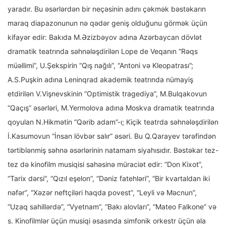
yaradır. Bu əsərlərdən bir neçəsinin adını çəkmək bəstəkarın
maraq diapazonunun nə qədər geniş olduğunu görmək üçün
kifayər edir: Bakıda M.Əzizbəyov adına Azərbaycan dövlət
dramatik teatrında səhnələşdirilən Lope de Veqanın “Rəqs
müəllimi”, U.Şekspirin “Qış nağılı”, “Antoni və Kleopatrası”;
A.S.Puşkin adına Leninqrad akademik teatrında nümayiş
etdirilən V.Vişnevskinin “Optimistik tragediya”, M.Bulqakovun
“Qaçış” əsərləri, M.Yermolova adına Moskva dramatik teatrında
qoyulan N.Hikmətin “Qərib adam”-ı; Kiçik teatrda səhnələşdirilən
İ.Kasumovun “İnsan lövbər salır” əsəri. Bu Q.Qarayev tərəfindən
tərtiblənmiş səhnə əsərlərinin natamam siyahısıdır. Bəstəkar tez-
tez də kinofilm musiqisi sahəsinə müraciət edir: “Don Kixot”,
“Tarix dərsi”, “Qızıl eşelon”, “Dəniz fatehləri”, “Bir kvartaldan iki
nəfər”, “Xəzər neftçiləri haqda povest”, “Leyli və Məcnun”,
“Uzaq sahillərdə”, “Vyetnam”, “Bakı alovları”, “Mateo Falkone” və
s. Kinofilmlər üçün musiqi əsasında simfonik orkestr üçün əla