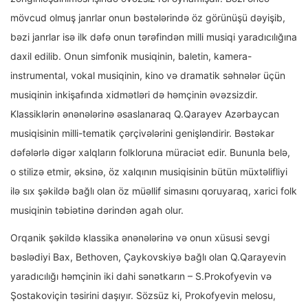
mövcud olmuş janrlar onun bəstələrində öz görünüşü dəyişib,
bəzi janrlar isə ilk dəfə onun tərəfindən milli musiqi yaradıcılığına
daxil edilib. Onun simfonik musiqinin, baletin, kamera-
instrumental, vokal musiqinin, kino və dramatik səhnələr üçün
musiqinin inkişafında xidmətləri də həmçinin əvəzsizdir.
Klassiklərin ənənələrinə əsaslanaraq Q.Qarayev Azərbaycan
musiqisinin milli-tematik çərçivələrini genişləndirir. Bəstəkar
dəfələrlə digər xalqların folkloruna müraciət edir. Bununla belə,
o stilizə etmir, əksinə, öz xalqının musiqisinin bütün müxtəlifliyi
ilə sıx şəkildə bağlı olan öz müəllif simasını qoruyaraq, xarici folk
musiqinin təbiətinə dərindən agah olur.
Orqanik şəkildə klassika ənənələrinə və onun xüsusi sevgi
bəslədiyi Bax, Bethoven, Çaykovskiyə bağlı olan Q.Qarayevin
yaradıcılığı həmçinin iki dahi sənətkarın – S.Prokofyevin və
Şostakoviçin təsirini daşıyır. Sözsüz ki, Prokofyevin melosu,