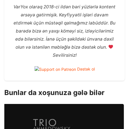
VarYox olaraq 2018-ci ildən bəri yüzlərlə kontent
ərsəyə gətirmişik. Keyfiyyətli işləri davam
etdirmək üçün müstəqil qalmağımız labüddür. Bu
barədə bizə ən yaxşı köməyi siz, izləyicilərimiz
edə bilərsiniz. İanə üçün şəkildəki ünvana daxil
olun və istənilən məbləğlə bizə dəstək olun.
Sevilirsiniz!
Dəstək ol
Bunlar da xoşunuza gələ bilər