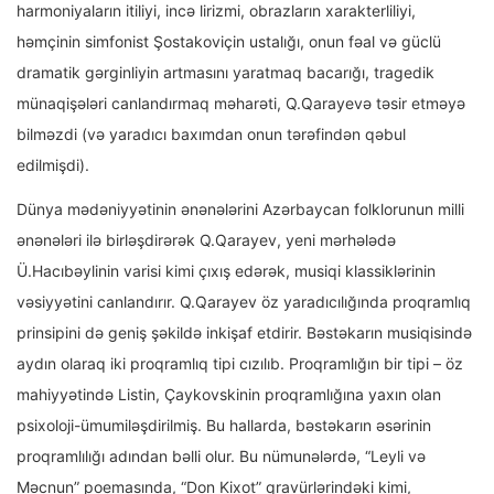
harmoniyaların itiliyi, incə lirizmi, obrazların xarakterliliyi,
həmçinin simfonist Şostakoviçin ustalığı, onun fəal və güclü
dramatik gərginliyin artmasını yaratmaq bacarığı, tragedik
münaqişələri canlandırmaq məharəti, Q.Qarayevə təsir etməyə
bilməzdi (və yaradıcı baxımdan onun tərəfindən qəbul
edilmişdi).
Dünya mədəniyyətinin ənənələrini Azərbaycan folklorunun milli
ənənələri ilə birləşdirərək Q.Qarayev, yeni mərhələdə
Ü.Hacıbəylinin varisi kimi çıxış edərək, musiqi klassiklərinin
vəsiyyətini canlandırır. Q.Qarayev öz yaradıcılığında proqramlıq
prinsipini də geniş şəkildə inkişaf etdirir. Bəstəkarın musiqisində
aydın olaraq iki proqramlıq tipi cızılıb. Proqramlığın bir tipi – öz
mahiyyətində Listin, Çaykovskinin proqramlığına yaxın olan
psixoloji-ümumiləşdirilmiş. Bu hallarda, bəstəkarın əsərinin
proqramlılığı adından bəlli olur. Bu nümunələrdə, “Leyli və
Məcnun” poemasında, “Don Kixot” qravürlərindəki kimi,