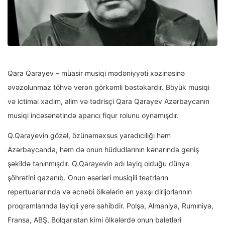
Qara Qarayev – müasir musiqi mədəniyyəti xəzinəsinə
əvəzolunmaz töhvə verən görkəmli bəstəkardır. Böyük musiqi
və ictimai xadim, alim və tədrisçi Qara Qarayev Azərbaycanın
musiqi incəsənətində aparıcı fiqur rolunu oynamışdır.
Q.Qarayevin gözəl, özünəməxsus yaradıcılığı həm
Azərbaycanda, həm də onun hüdudlarının kənarında geniş
şəkildə tanınmışdır. Q.Qarayevin adı layiq olduğu dünya
şöhrətini qazanıb. Onun əsərləri musiqili teatrların
repertuarlarında və əcnəbi ölkələrin ən yaxşı dirijorlarının
proqramlarında layiqli yerə sahibdir. Polşa, Almaniya, Rumıniya,
Fransa, ABŞ, Bolqarıstan kimi ölkələrdə onun baletləri