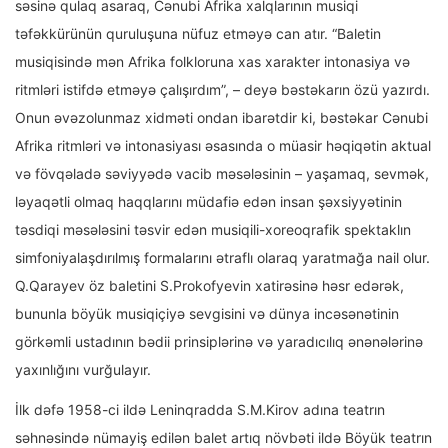
səsinə qulaq asaraq, Cənubi Afrika xalqlarının musiqi
təfəkkürünün quruluşuna nüfuz etməyə can atır. “Baletin
musiqisində mən Afrika folkloruna xas xarakter intonasiya və
ritmləri istifdə etməyə çalışırdım”, – deyə bəstəkarın özü yazırdı.
Onun əvəzolunmaz xidməti ondan ibarətdir ki, bəstəkar Cənubi
Afrika ritmləri və intonasiyası əsasında o müasir həqiqətin aktual
və fövqəladə səviyyədə vacib məsələsinin – yaşamaq, sevmək,
ləyaqətli olmaq haqqlarını müdafiə edən insan şəxsiyyətinin
təsdiqi məsələsini təsvir edən musiqili-xoreoqrafik spektaklın
simfoniyalaşdırılmış formalarını ətraflı olaraq yaratmağa nail olur.
Q.Qarayev öz baletini S.Prokofyevin xatirəsinə həsr edərək,
bununla böyük musiqiçiyə sevgisini və dünya incəsənətinin
görkəmli ustadının bədii prinsiplərinə və yaradıcılıq ənənələrinə
yaxınlığını vurğulayır.
İlk dəfə 1958-ci ildə Leninqradda S.M.Kirov adına teatrın
səhnəsində nümayiş edilən balet artıq növbəti ildə Böyük teatrın