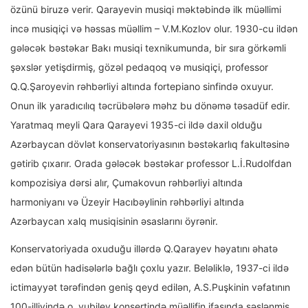
özünü biruzə verir. Qarayevin musiqi məktəbində ilk müəllimi
incə musiqiçi və həssas müəllim – V.M.Kozlov olur. 1930-cu ildən
gələcək bəstəkar Bakı musiqi texnikumunda, bir sıra görkəmli
şəxslər yetişdirmiş, gözəl pedaqoq və musiqiçi, professor
Q.Q.Şaroyevin rəhbərliyi altında fortepiano sinfində oxuyur.
Onun ilk yaradıcılıq təcrübələrə məhz bu dönəmə təsadüf edir.
Yaratmaq meyli Qara Qarayevi 1935-ci ildə daxil olduğu
Azərbaycan dövlət konservatoriyasının bəstəkarlıq fakultəsinə
gətirib çıxarır. Orada gələcək bəstəkar professor L.İ.Rudolfdan
kompozisiya dərsi alır, Çumakovun rəhbərliyi altında
harmoniyanı və Üzeyir Hacıbəylinin rəhbərliyi altında
Azərbaycan xalq musiqisinin əsaslarını öyrənir.
Konservatoriyada oxuduğu illərdə Q.Qarayev həyatını əhatə
edən bütün hadisələrlə bağlı çoxlu yazır. Beləliklə, 1937-ci ildə
ictimayyət tərəfindən geniş qeyd edilən, A.S.Puşkinin vəfatının
100-illiyində o, yubiley konsertində müəllifin ifasında səslənmiş,