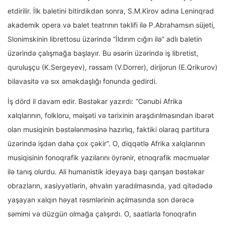
etdirilir. İlk baletini bitirdikdən sonra, S.M.Kirov adına Leninqrad
akademik opera və balet teatrının təklifi ilə P.Abrahamsın süjeti,
Slonimskinin librettosu üzərində “İldırım cığırı ilə” adlı baletin
üzərində çalışmağa başlayır. Bu əsərin üzərində iş libretist,
quruluşçu (K.Sergeyev), rəssam (V.Dorrer), dirijorun (E.Qrikurov)
bilavasitə və sıx əməkdaşlığı fonunda gedirdi.
İş dörd il davam edir. Bəstəkar yazırdı: “Cənubi Afrika
xalqlarının, folkloru, məişəti və tarixinin araşdırılmasından ibarət
olan musiqinin bəstələnməsinə hazırlıq, faktiki olaraq partitura
üzərində işdən daha çox çəkir”. O, diqqətlə Afrika xalqlarının
musiqisinin fonoqrafik yazılarını öyrənir, etnoqrafik məcmuələr
ilə tanış olurdu. Ali humanistik ideyaya başı qarışan bəstəkar
obrazların, xasiyyətlərin, əhvalın yaradılmasında, yad qitədədə
yaşayan xalqın həyat rəsmlərinin açılmasında son dərəcə
səmimi və düzgün olmağa çalışırdı. O, saatlarla fonoqrafın