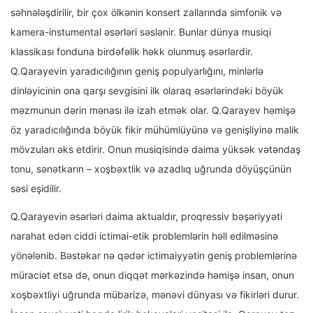
səhnələşdirilir, bir çox ölkənin konsert zallarında simfonik və
kamera-instumental əsərləri səslənir. Bunlar dünya musiqi
klassikası fonduna birdəfəlik həkk olunmuş əsərlərdir.
Q.Qarayevin yaradıcılığının geniş populyarlığını, minlərlə
dinləyicinin ona qarşı sevgisini ilk olaraq əsərlərindəki böyük
məzmunun dərin mənası ilə izah etmək olar. Q.Qarayev həmişə
öz yaradıcılığında böyük fikir mühümlüyünə və genişliyinə malik
mövzuları əks etdirir. Onun musiqisində daima yüksək vətəndaş
tonu, sənətkarın – xoşbəxtlik və azadlıq uğrunda döyüşçünün
səsi eşidilir.
Q.Qarayevin əsərləri daima aktualdır, proqressiv bəşəriyyəti
narahat edən ciddi ictimai-etik problemlərin həll edilməsinə
yönələnib. Bəstəkar nə qədər ictimaiyyətin geniş problemlərinə
müraciət etsə də, onun diqqət mərkəzində həmişə insan, onun
xoşbəxtliyi uğrunda mübarizə, mənəvi dünyası və fikirləri durur.