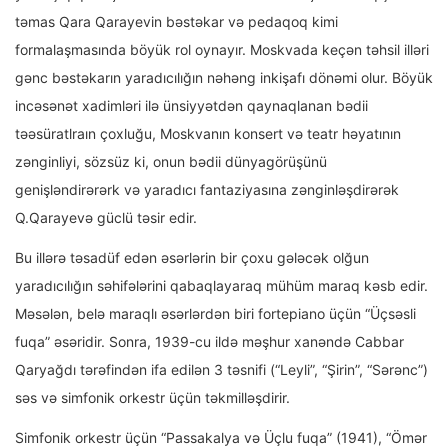
təmas Qara Qarayevin bəstəkar və pedaqoq kimi
formalaşmasında böyük rol oynayır. Moskvada keçən təhsil illəri
gənc bəstəkarın yaradıcılığın nəhəng inkişafı dönəmi olur. Böyük
incəsənət xadimləri ilə ünsiyyətdən qaynaqlanan bədii
təəsüratlraın çoxluğu, Moskvanın konsert və teatr həyatının
zənginliyi, sözsüz ki, onun bədii dünyagörüşünü
genişləndirərərk və yaradıcı fantaziyasına zənginləşdirərək
Q.Qarayevə güclü təsir edir.
Bu illərə təsadüf edən əsərlərin bir çoxu gələcək olğun
yaradıcılığın səhifələrini qabaqlayaraq mühüm maraq kəsb edir.
Məsələn, belə maraqlı əsərlərdən biri fortepiano üçün “Üçsəsli
fuqa” əsəridir. Sonra, 1939-cu ildə məşhur xanəndə Cabbar
Qaryağdı tərəfindən ifa edilən 3 təsnifi (“Leyli”, “Şirin”, “Sərənc”)
səs və simfonik orkestr üçün təkmilləşdirir.
Simfonik orkestr üçün “Passakalya və Üçlu fuqa” (1941), “Ömər