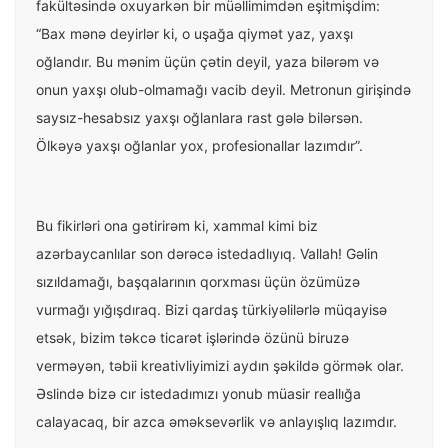
fakültəsində oxuyarkən bir müəllimimdən eşitmişdim:
“Bax mənə deyirlər ki, o uşağa qiymət yaz, yaxşı
oğlandır. Bu mənim üçün çətin deyil, yaza bilərəm və
onun yaxşı olub-olmamağı vacib deyil. Metronun girişində
saysız-hesabsız yaxşı oğlanlara rast gələ bilərsən.
Ölkəyə yaxşı oğlanlar yox, profesionallar lazımdır”.
Bu fikirləri ona gətirirəm ki, xammal kimi biz
azərbaycanlılar son dərəcə istedadlıyıq. Vallah! Gəlin
sızıldamağı, başqalarının qorxması üçün özümüzə
vurmağı yığışdıraq. Bizi qardaş türkiyəlilərlə müqayisə
etsək, bizim təkcə ticarət işlərində özünü biruzə
verməyən, təbii kreativliyimizi aydın şəkildə görmək olar.
Əslində bizə cır istedadımızı yonub müasir reallığa
calayacaq, bir azca əməksevərlik və anlayışlıq lazımdır.