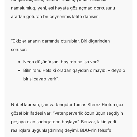
naməlumluq, yeni, əsl həyata göz açmaq qorxusunu
aradan götürən bir çeynənmiş lətifə danışım:
“Əkizlər ananın qarnında oturublar. Biri digərindən
soruşur:
Necə düşünürsən, bayırda nə isə var?
Bilmirəm. Hələ ki oradan qayıdan olmayıb, – deyə o
birisi cavab verir”.
Nobel laureatı, şair və tənqidçi Tomas Sternz Eliotun çox
gözəl bir ifadəsi var: “Vətənpərvərlik özün üçün seçdiyin
peşəyə olan sədaqətdən başlayır”. Bənzər, lakin yerli
reallıqlara uyğunlaşdırılmış deyimi, BDU-nin fəlsəfə