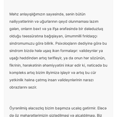
Məhz anlayışlığımızın sayəsində, sənin bütün
nailiyyətlərinin və uğurlarının qeyd olunmaması lazım
gələn, onların bəxt və ya ifşa ərəfəsində bir dələduzluq
olduğu təəssüratına bağışlayan, ümummilli fırıldaqçı
sindromumuzu görə bilirik. Psixoloqların dediyinə görə bu
sindrom bizdə hələ uşaq ikən formalaşır: valideynlər ya
uşağı həddindən artıq tərifləyir, ya da onun hər sözünün,
fikrinin, hərəkətinin əhəmiyyətini inkar edir ki, nəticədə bu
kompleks artıq bizim iliyimizə işləyir və artıq bu cür
yetkinlik halına çatmış insan valideynlərinin narazı
obrazlarını sezir.
Öyrənilmiş əlacsızlıq bizim başımıza ucalıq gətirmir. Eləcə
də öz məharətlərimizin gizlədilməsi və alçaldılması. Biz