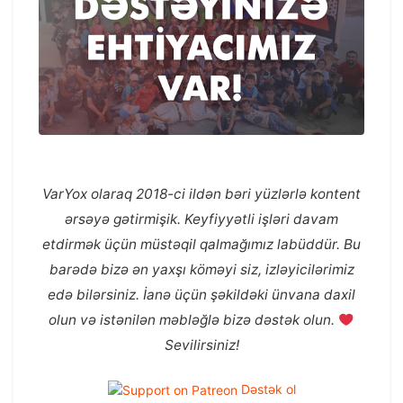
VarYox olaraq 2018-ci ildən bəri yüzlərlə kontent
ərsəyə gətirmişik. Keyfiyyətli işləri davam
etdirmək üçün müstəqil qalmağımız labüddür. Bu
barədə bizə ən yaxşı köməyi siz, izləyicilərimiz
edə bilərsiniz. İanə üçün şəkildəki ünvana daxil
olun və istənilən məbləğlə bizə dəstək olun.
Sevilirsiniz!
Dəstək ol