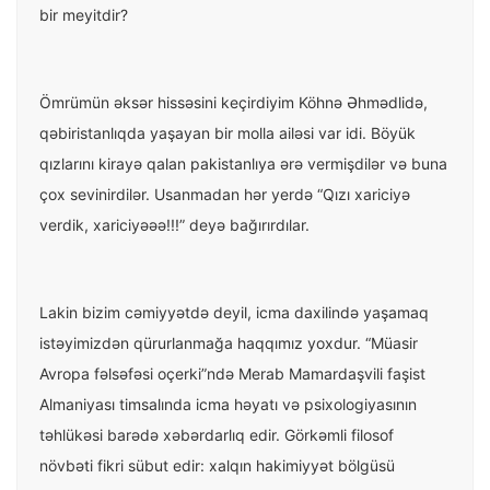
bir meyitdir?
Ömrümün əksər hissəsini keçirdiyim Köhnə Əhmədlidə,
qəbiristanlıqda yaşayan bir molla ailəsi var idi. Böyük
qızlarını kirayə qalan pakistanlıya ərə vermişdilər və buna
çox sevinirdilər. Usanmadan hər yerdə “Qızı xariciyə
verdik, xariciyəəə!!!” deyə bağırırdılar.
Lakin bizim cəmiyyətdə deyil, icma daxilində yaşamaq
istəyimizdən qürurlanmağa haqqımız yoxdur. “Müasir
Avropa fəlsəfəsi oçerki”ndə Merab Mamardaşvili faşist
Almaniyası timsalında icma həyatı və psixologiyasının
təhlükəsi barədə xəbərdarlıq edir. Görkəmli filosof
növbəti fikri sübut edir: xalqın hakimiyyət bölgüsü