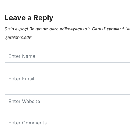
Leave a Reply
Sizin e-poçt ünvanınız dərc edilməyəcəkdir.
Gərəkli sahələr
*
ilə
işarələnmişdir