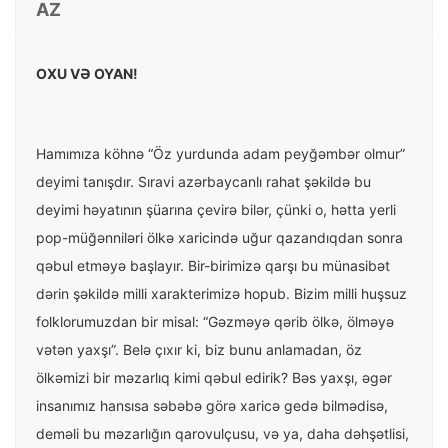
AZ
OXU VƏ OYAN!
Hamımıza köhnə “Öz yurdunda adam peyğəmbər olmur”
deyimi tanışdır. Sıravi azərbaycanlı rahat şəkildə bu
deyimi həyatının şüarına çevirə bilər, çünki o, hətta yerli
pop-müğənniləri ölkə xaricində uğur qazandıqdan sonra
qəbul etməyə başlayır. Bir-birimizə qarşı bu münasibət
dərin şəkildə milli xarakterimizə hopub. Bizim milli huşsuz
folklorumuzdan bir misal: “Gəzməyə qərib ölkə, ölməyə
vətən yaxşı”. Belə çıxır ki, biz bunu anlamadan, öz
ölkəmizi bir məzarlıq kimi qəbul edirik? Bəs yaxşı, əgər
insanımız hansısa səbəbə görə xaricə gedə bilmədisə,
deməli bu məzarlığın qarovulçusu, və ya, daha dəhşətlisi,