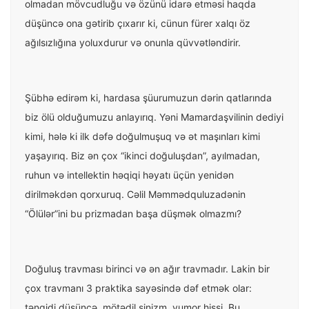
olmadan mövcudluğu və özünü idarə etməsi haqda
düşüncə ona gətirib çıxarır ki, cünun fürer xalqı öz
ağılsızlığına yoluxdurur və onunla qüvvətləndirir.
Şübhə edirəm ki, hardasa şüurumuzun dərin qatlarında
biz ölü olduğumuzu anlayırıq. Yəni Mamardaşvilinin dediyi
kimi, hələ ki ilk dəfə doğulmuşuq və ət maşınları kimi
yaşayırıq. Biz ən çox “ikinci doğuluşdan”, ayılmadan,
ruhun və intellektin həqiqi həyatı üçün yenidən
dirilməkdən qorxuruq. Cəlil Məmmədquluzadənin
“Ölülər”ini bu prizmadan başa düşmək olmazmı?
Doğuluş travması birinci və ən ağır travmadır. Lakin bir
çox travmanı 3 praktika sayəsində dəf etmək olar:
tənqidi düşüncə, mötədil sinizm, yumor hissi. Bu