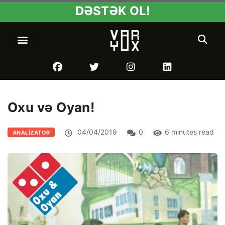
DƏSTƏK OL!
Oxu və Oyan!
04/04/2019
0
6 minutes read
ANALIZATOR