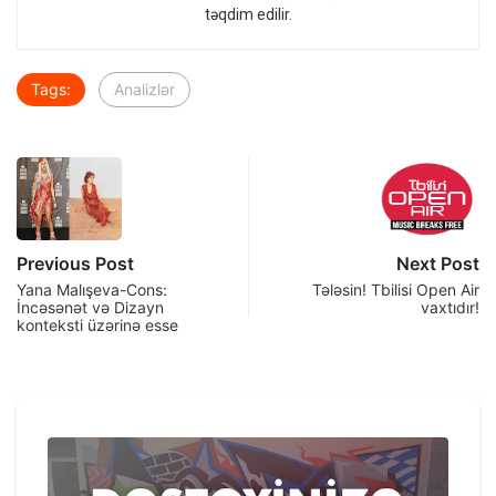
təqdim edilir.
Tags:
Analizlər
Previous Post
Next Post
Yana Malışeva-Cons:
Tələsin! Tbilisi Open Air
İncəsənət və Dizayn
vaxtıdır!
konteksti üzərinə esse