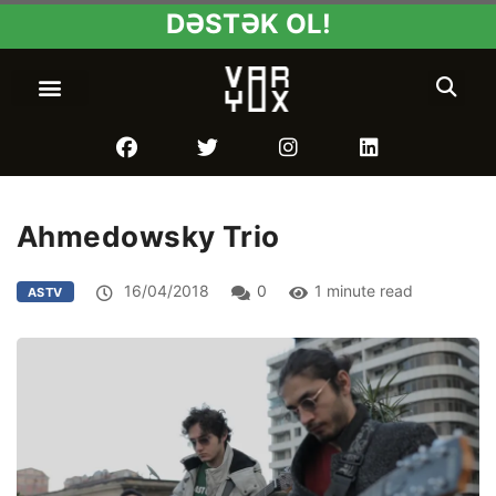
DƏSTƏK OL!
Ahmedowsky Trio
16/04/2018
0
1 minute read
ASTV