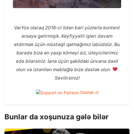
VarYox olaraq 2018-ci ildən bəri yüzlərlə kontent
ərsəyə gətirmişik. Keyfiyyətli işləri davam
etdirmək üçün müstəqil qalmağımız labüddür. Bu
barədə bizə ən yaxşı köməyi siz, izləyicilərimiz
edə bilərsiniz. İanə üçün şəkildəki ünvana daxil
olun və istənilən məbləğlə bizə dəstək olun.
Sevilirsiniz!
Dəstək ol
Bunlar da xoşunuza gələ bilər