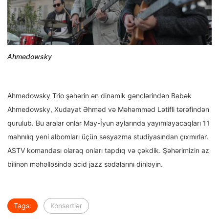
Ahmedowsky
Ahmedowsky Trio şәhәrin әn dinamik gәnclәrindәn Babәk
Ahmedowsky, Xudayat Әhmәd vә Mәhәmmәd Lәtifli tәrәfindәn
qurulub. Bu aralar onlar May-İyun aylarında yayımlayacaqları 11
mahnılıq yeni albomları üçün sәsyazma studiyasından çıxmırlar.
ASTV komandası olaraq onları tapdıq vә çәkdik. Şәhәrimizin az
bilinәn mәhәllәsindә acid jazz sәdalarını dinlәyin.
Tags:
Konsertlər