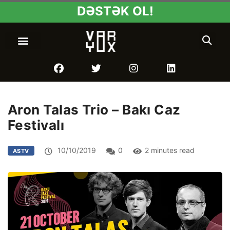
DƏSTƏK OL!
Aron Talas Trio – Bakı Caz
Festivalı
10/10/2019
0
2 minutes read
ASTV