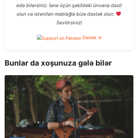
edə bilərsiniz. İanə üçün şəkildəki ünvana daxil
olun və istənilən məbləğlə bizə dəstək olun.
Sevilirsiniz!
Dəstək ol
Bunlar da xoşunuza gələ bilər