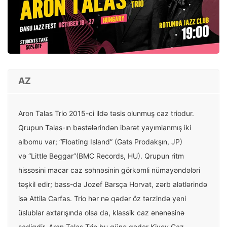
AZ
Aron Talas Trio 2015-ci ildə təsis olunmuş caz triodur.
Qrupun Talas-ın bəstələrindən ibarət yayımlanmış iki
albomu var; “Floating Island” (Gats Prodakşın, JP)
və “Little Beggar”(BMC Records, HU). Qrupun ritm
hissəsini macar caz səhnəsinin görkəmli nümayəndələri
təşkil edir; bass-da Jozef Barsça Horvat, zərb alətlərində
isə Attila Carfas. Trio hər nə qədər öz tərzində yeni
üslublar axtarışında olsa da, klassik caz ənənəsinə
sadiqdir. Aran Talas Trio bu günə qədər Kiyev Caz