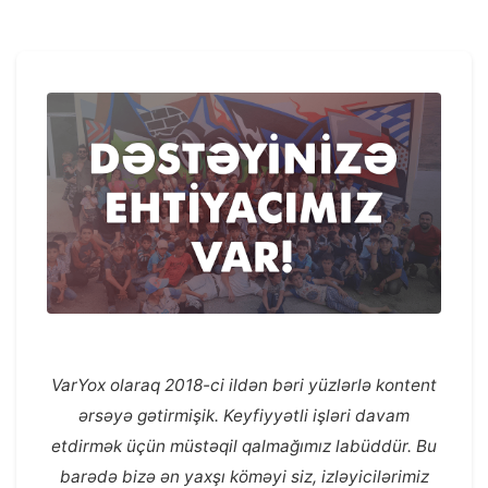
VarYox olaraq 2018-ci ildən bəri yüzlərlə kontent
ərsəyə gətirmişik. Keyfiyyətli işləri davam
etdirmək üçün müstəqil qalmağımız labüddür. Bu
barədə bizə ən yaxşı köməyi siz, izləyicilərimiz