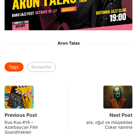
Aron Talas
Tags:
Konsertlər
Previous Post
Next Post
Kus-Kus #16 –
ata, oğul və müqəddəs
Azərbaycan Film
Coker naminə
Soundtrekləri