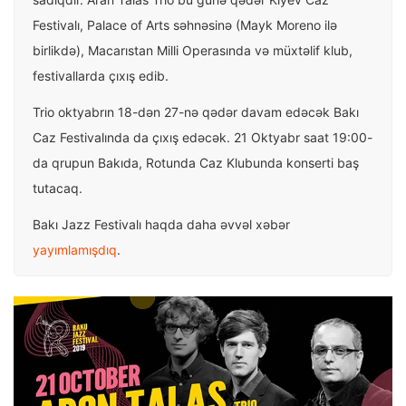
Festivalı, Palace of Arts səhnəsinə (Mayk Moreno ilə
birlikdə), Macarıstan Milli Operasında və müxtəlif klub,
festivallarda çıxış edib.
Trio oktyabrın 18-dən 27-nə qədər davam edəcək Bakı
Caz Festivalında da çıxış edəcək. 21 Oktyabr saat 19:00-
da qrupun Bakıda, Rotunda Caz Klubunda konserti baş
tutacaq.
Bakı Jazz Festivalı haqda daha əvvəl xəbər
yayımlamışdıq
.