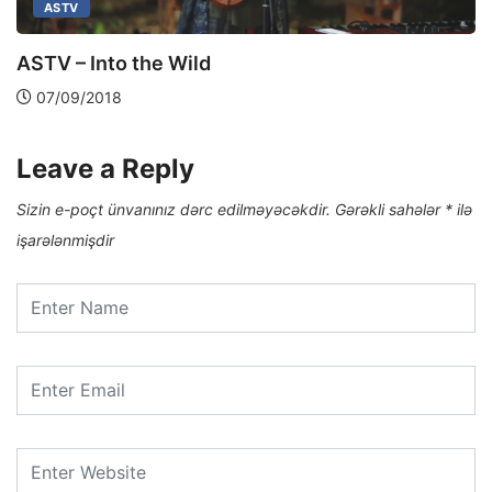
ASTV
ASTV – Into the Wild
07/09/2018
Leave a Reply
Sizin e-poçt ünvanınız dərc edilməyəcəkdir.
Gərəkli sahələr
*
ilə
işarələnmişdir