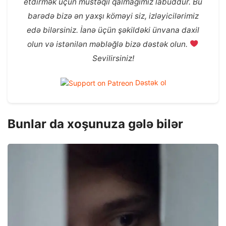
etdirmək üçün müstəqil qalmağımız labüddür. Bu
barədə bizə ən yaxşı köməyi siz, izləyicilərimiz
edə bilərsiniz. İanə üçün şəkildəki ünvana daxil
olun və istənilən məbləğlə bizə dəstək olun.
Sevilirsiniz!
Dəstək ol
Bunlar da xoşunuza gələ bilər