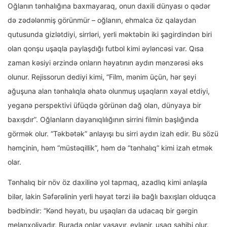
Oğlanın tənhalığına baxmayaraq, onun daxili dünyası o qədər
də zədələnmiş görünmür – oğlanın, ehmalca öz qalaydan
qutusunda gizlətdiyi, sirrləri, yerli məktəbin iki şagirdindən biri
olan qonşu uşaqla paylaşdığı futbol kimi əyləncəsi var. Qısa
zaman kəsiyi ərzində onların həyatının aydın mənzərəsi əks
olunur. Rejissorun dediyi kimi, “Film, mənim üçün, hər şeyi
ağuşuna alan tənhalıqla əhatə olunmuş uşaqların xəyal etdiyi,
yeganə perspektivi üfüqdə görünən dağ olan, dünyaya bir
baxışdır”. Oğlanların dayanıqlılığının sirrini filmin başlığında
görmək olur. “Təkbətək” anlayışı bu sirri aydın izah edir. Bu sözü
həmçinin, həm “müstəqillik”, həm də “tənhalıq” kimi izah etmək
olar.
Tənhalıq bir növ öz daxilinə yol tapmaq, azadlıq kimi anlaşıla
bilər, lakin Səfərəlinin yerli həyat tərzi ilə bağlı baxışları olduqca
bədbindir: “Kənd həyatı, bu uşaqları da udacaq bir gərgin
melanxoliyadır. Burada onlar yaşayır, evlənir, uşaq sahibi olur.