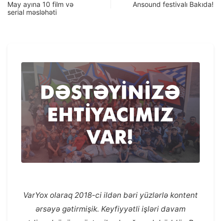
May ayına 10 film və
Ansound festivalı Bakıda!
serial məsləhəti
VarYox olaraq 2018-ci ildən bəri yüzlərlə kontent
ərsəyə gətirmişik. Keyfiyyətli işləri davam