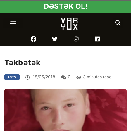
DƏSTƏK OL!
Təkbətək
18/05/2018
0
3 minutes read
ASTV