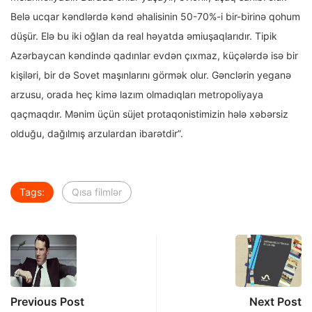
Belə ucqar kəndlərdə kənd əhalisinin 50-70%-i bir-birinə qohum
düşür. Elə bu iki oğlan da real həyatda əmiuşaqlarıdır. Tipik
Azərbaycan kəndində qadınlar evdən çıxmaz, küçələrdə isə bir
kişiləri, bir də Sovet maşınlarını görmək olur. Gənclərin yeganə
arzusu, orada heç kimə lazım olmadıqları metropoliyaya
qaçmaqdır. Mənim üçün süjet protaqonistimizin hələ xəbərsiz
olduğu, dağılmış arzulardan ibarətdir”.
Tags:
Qısa filmlər
Previous Post
Next Post