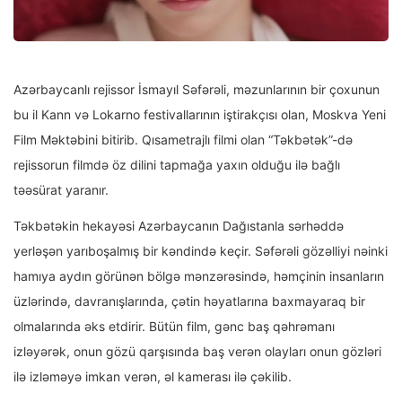
Azərbaycanlı rejissor İsmayıl Səfərəli, məzunlarının bir çoxunun
bu il Kann və Lokarno festivallarının iştirakçısı olan, Moskva Yeni
Film Məktəbini bitirib. Qısametrajlı filmi olan “Təkbətək”-də
rejissorun filmdə öz dilini tapmağa yaxın olduğu ilə bağlı
təəsürat yaranır.
Təkbətəkin hekayəsi Azərbaycanın Dağıstanla sərhəddə
yerləşən yarıboşalmış bir kəndində keçir. Səfərəli gözəlliyi nəinki
hamıya aydın görünən bölgə mənzərəsində, həmçinin insanların
üzlərində, davranışlarında, çətin həyatlarına baxmayaraq bir
olmalarında əks etdirir. Bütün film, gənc baş qəhrəmanı
izləyərək, onun gözü qarşısında baş verən olayları onun gözləri
ilə izləməyə imkan verən, əl kamerası ilə çəkilib.