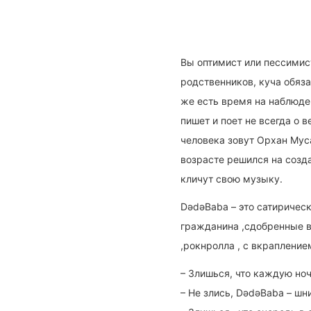
Вы оптимист или пессимис
родственников, куча обяза
же есть время на наблюде
пишет и поет не всегда о в
человека зовут Орхан Муса
возрасте решился на созд
кличут свою музыку.
DədəBaba – это сатирическ
гражданина ,сдобренные в
,рокнролла , с вкраплени
– Злишься, что каждую ноч
– Не злись, DədəBaba – шни