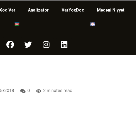
Xod Ver
Analizator
VarYoxDoc
Mədəni Niyyət
5/2018
0
2 minutes read