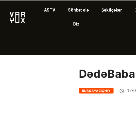
ASTV
Söhbət elə
Şəkilçəkən
Biz
DədəBaba
17/0
RUSKAYAZIÇNIY