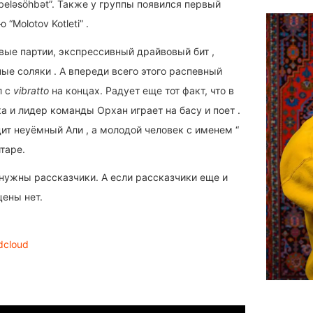
eləsöhbət”. Также у группы появился первый
“Molotov Kotleti” .
ые партии, экспрессивный драйвовый бит ,
ые соляки . А впереди всего этого распевный
л с
vibratto
на концах. Радует еще тот факт, что в
а и лидер команды Орхан играет на басу и поет .
ит неуёмный Али , а молодой человек с именем “
итаре.
ужны рассказчики. А если рассказчики еще и
цены нет.
dcloud