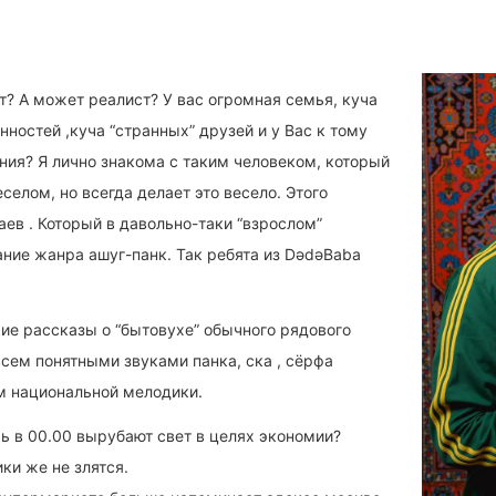
т? А может реалист? У вас огромная семья, куча
нностей ,куча “странных” друзей и у Вас к тому
ния? Я лично знакома с таким человеком, который
еселом, но всегда делает это весело. Этого
ев . Который в давольно-таки “взрослом”
ание жанра ашуг-панк. Так ребята из DədəBaba
ие рассказы о “бытовухе” обычного рядового
сем понятными звуками панка, ска , сёрфа
ем национальной мелодики.
ь в 00.00 вырубают свет в целях экономии?
ки же не злятся.