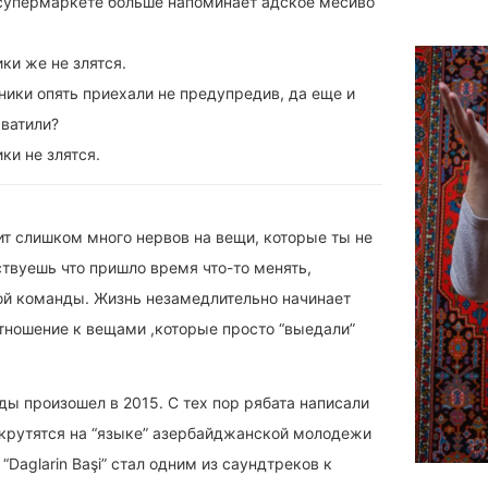
в супермаркете больше напоминает адское месиво
ки же не злятся.
ники опять приехали не предупредив, да еще и
ватили?
ки не злятся.
ит слишком много нервов на вещи, которые ты не
ствуешь что пришло время что-то менять,
ой команды. Жизнь незамедлительно начинает
отношение к вещами ,которые просто “выедали”
ы произошел в 2015. С тех пор рябата написали
 крутятся на “языке” азербайджанской молодежи
“Daglarin Başi” стал одним из саундтреков к