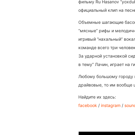
фильму Ru Hasanov “yoxdub
официальный клип на песню 
Объемные шагающие басов
“мясные” рифы и мелодичн
игривый “нахальный” вока
команде всего три человек
За ударной установкой сид
в тему” Лачин, играет на г
Любому большому городу н
драйвовые, то им вообще 
Найдите их здесь
:
facebook
/
instagram
/
soun