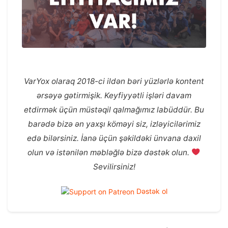
VarYox olaraq 2018-ci ildən bəri yüzlərlə kontent
ərsəyə gətirmişik. Keyfiyyətli işləri davam
etdirmək üçün müstəqil qalmağımız labüddür. Bu
barədə bizə ən yaxşı köməyi siz, izləyicilərimiz
edə bilərsiniz. İanə üçün şəkildəki ünvana daxil
olun və istənilən məbləğlə bizə dəstək olun.
Sevilirsiniz!
Dəstək ol