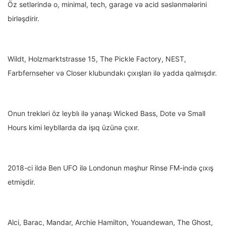
Öz setlərində o, minimal, tech, garage və acid səslənmələrini
birləşdirir.
Wildt, Holzmarktstrasse 15, The Pickle Factory, NEST,
Farbfernseher və Closer klubundakı çıxışları ilə yadda qalmışdır.
Onun trekləri öz leyblı ilə yanaşı Wicked Bass, Dote və Small
Hours kimi leybllarda da işıq üzünə çıxır.
2018-ci ildə Ben UFO ilə Londonun məşhur Rinse FM-ində çıxış
etmişdir.
Alci, Barac, Mandar, Archie Hamilton, Youandewan, The Ghost,