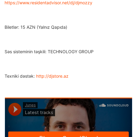
https://www.residentadvisor.net/dj/djmozzy
Biletlər: 15 AZN (Yalnız Qapıda)
Səs sisteminin təşkili: TECHNOLOGY GROUP
Texniki dəstək:
http://djstore.az