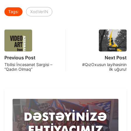
Tags:
XodVerIN
Previous Post
Next Post
Tbilisi İncəsənət Sərgisi –
#QızOxusun layihəsinin
“Qadın Olmaq”
ilk uğuru!