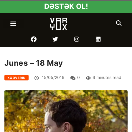
DƏSTƏK OL!
Junes – 18 May
15/05/2019
0
6 minutes read
XODVERIN