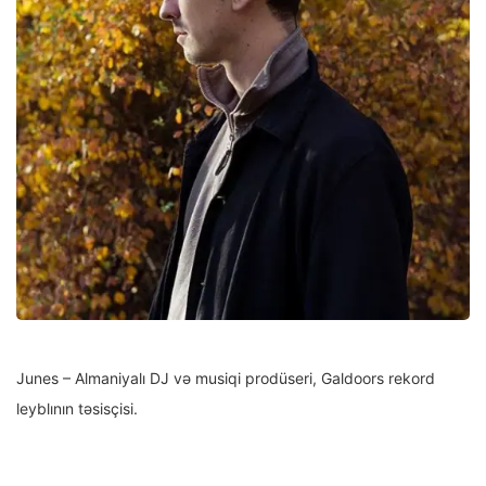
Junes – Almaniyalı DJ və musiqi prodüseri, Galdoors rekord
leyblının təsisçisi.