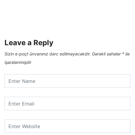
Leave a Reply
Sizin e-poçt ünvanınız dərc edilməyəcəkdir.
Gərəkli sahələr
*
ilə
işarələnmişdir