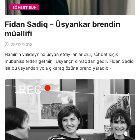
SÖHBƏT ELƏ
Fidan Sadiq – Üsyankar brendin
müəllifi
29/12/2018
Hamının valideyninə üsyan etdiyi anlar olur, söhbət kiçik
mübahisələrdən getmir, "Üsyançı" olmaqdan gedir. Fidan Sadiq
isə bu üsyandan yola çıxaraq özünə brend yaradıb -