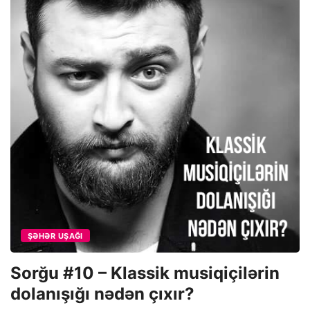
ŞƏHƏR UŞAĞI
Sorğu #10 – Klassik musiqiçilərin
dolanışığı nədən çıxır?