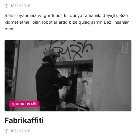
18/11/2018
Səhər oyandınız və gördünüz ki, dünya tamamilə dəyişib. Bizə
xidmət etməli olan robotlar artıq bizə qulaq asmır. Bəzi insanlar
bunu
ŞƏHƏR UŞAĞI
Fabrikaffiti
10/11/2018