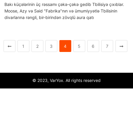
Bakı küçələrinin üç rəssamı çəkə-çəkə gedib Tbilisiyə çıxıblar.
Moose, Azy və Səid "Fabrika"nın və ümumiyyətlə Tbilisinin
divarlarına rəngli, bir-birindən zövqlü aura qatı
1
2
3
4
5
6
7
© 2023, VarYox. All rights reserved