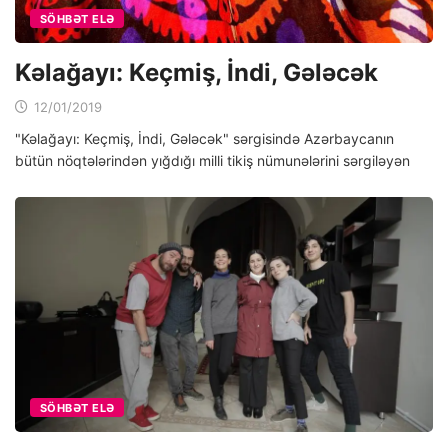
SÖHBƏT ELƏ
Kəlağayı: Keçmiş, İndi, Gələcək
12/01/2019
"Kəlağayı: Keçmiş, İndi, Gələcək" sərgisində Azərbaycanın
bütün nöqtələrindən yığdığı milli tikiş nümunələrini sərgiləyən
SÖHBƏT ELƏ