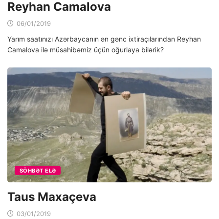
Reyhan Camalova
06/01/2019
Yarım saatınızı Azərbaycanın ən gənc ixtiraçılarından Reyhan
Camalova ilə müsahibəmiz üçün oğurlaya bilərik?
SÖHBƏT ELƏ
Taus Maxaçeva
03/01/2019