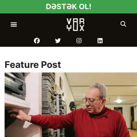
DƏSTƏK OL!
Feature Post