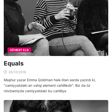
SÖHBƏT ELƏ
Equals
26/12/2018
Məşhur yazar Emma Qoldman hələ ötən əsrdə yazırdı ki,
"cəmiyyətdəki ən vəhşi element cahillikdir". Biz də öz
növbəmizdə cəmiyyətdəki bu cahilliyə