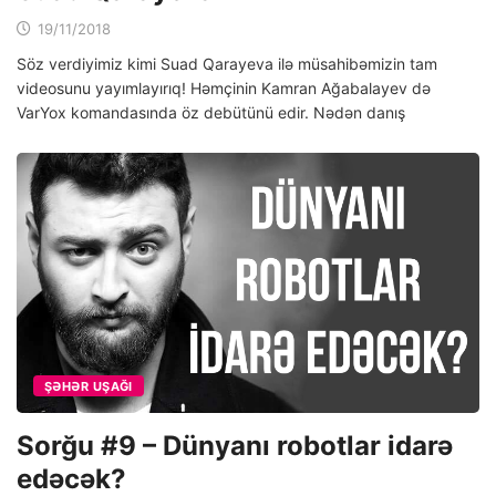
19/11/2018
Söz verdiyimiz kimi Suad Qarayeva ilә müsahibәmizin tam
videosunu yayımlayırıq! Hәmçinin Kamran Ağabalayev dә
VarYox komandasında öz debütünü edir. Nәdәn danış
ŞƏHƏR UŞAĞI
Sorğu #9 – Dünyanı robotlar idarə
edəcək?