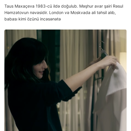
Taus Maxaçeva 1983-cü ildə doğulub. Məşhur avar şairi Rəsul
Həmzətovun nəvəsidir. London və Moskvada ali təhsil alıb,
babası kimi özünü incəsənətə