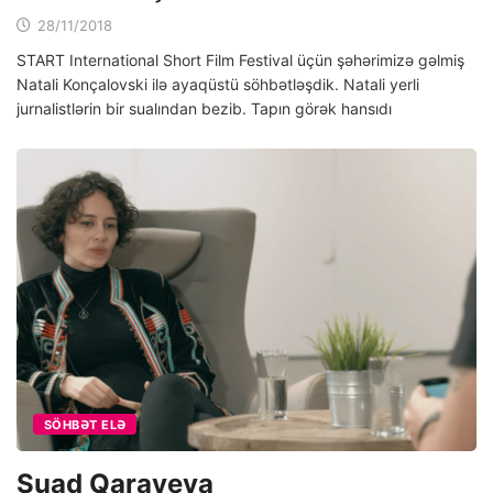
28/11/2018
START International Short Film Festival üçün şəhərimizə gəlmiş
Natali Konçalovski ilə ayaqüstü söhbətləşdik. Natali yerli
jurnalistlərin bir sualından bezib. Tapın görək hansıdı
SÖHBƏT ELƏ
Suad Qarayeva