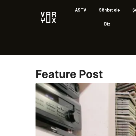
ASTV
Söhbət elə
Ş
Biz
Feature Post