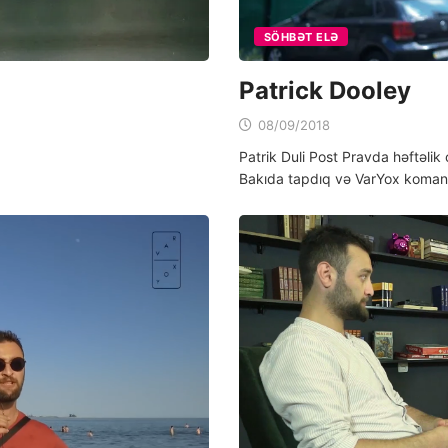
SÖHBƏT ELƏ
Patrick Dooley
08/09/2018
Patrik Duli Post Pravda həftəlik o
Bakıda tapdıq və VarYox komanda