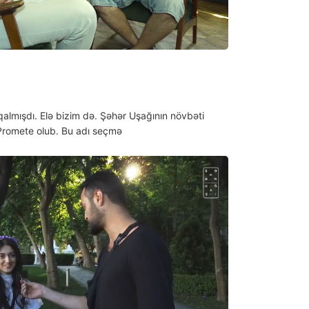
qalmışdı. Elə bizim də. Şəhər Uşağının növbəti
 Promete olub. Bu adı seçmə