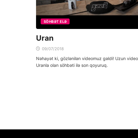
SÖHBƏT ELƏ
Uran
09/07/2018
Nəhayət ki, gözlənilən videomuz gəldi! Uzun vide
Uranla olan söhbəti ilə son qoyuruq.