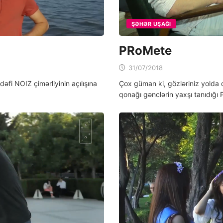
ŞƏHƏR UŞAĞI
PRoMete
31/07/2018
әfi NOIZ çimәrliyinin açılışına
Çox güman ki, gözləriniz yolda 
qonağı gənclərin yaxşı tanıdığı