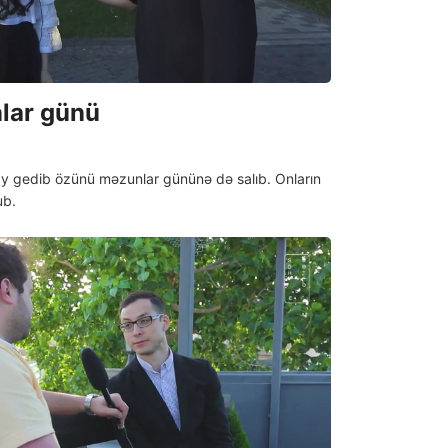
lar günü
ay gedib özünü mәzunlar gününә dә salıb. Onların
ub.