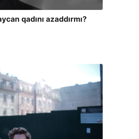
aycan qadını azaddırmı?