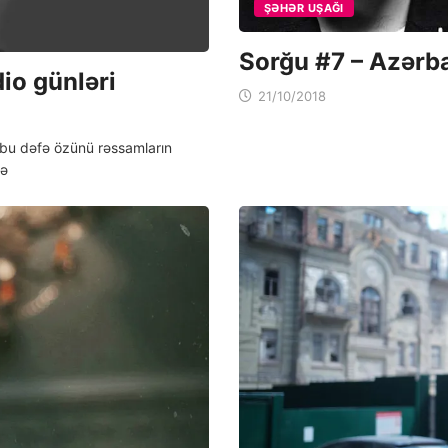
ŞƏHƏR UŞAĞI
Sorğu #7 – Azərb
io günləri
21/10/2018
 bu dəfə özünü rəssamların
nə