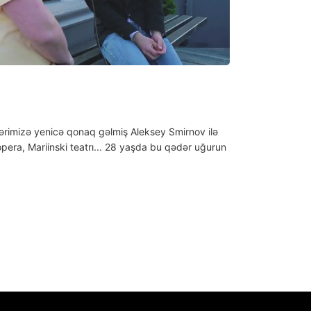
rimizə yenicə qonaq gəlmiş Aleksey Smirnov ilə
pera, Mariinski teatrı... 28 yaşda bu qədər uğurun