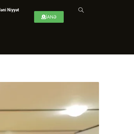
əni Niyyət
İANƏ