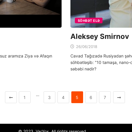
SÖHBƏT ELƏ
Aleksey Smirnov
26/06/2018
osuz aramıza Ziya və Afaqın
Cavad Tağızadə Rusiyadan şəhə
söhbətləşib: "10 tamaşa, nano-o
səbəbi nədir?
…
1
3
4
5
6
7
© 2023, VarYox. All rights reserved