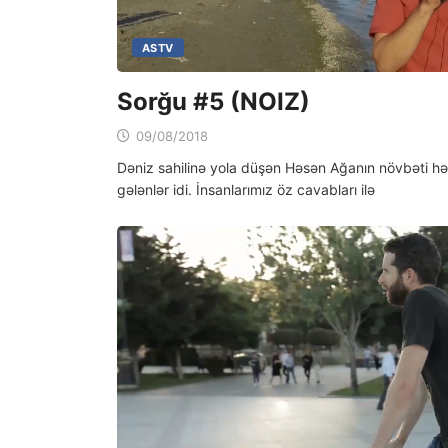
ASTV
Sorğu #5 (NOIZ)
09/08/2018
Dәniz sahilinә yola düşәn Hәsәn Ağanın növbәti hәd
gәlәnlәr idi. İnsanlarımız öz cavabları ilә