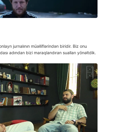
nlayn jurnalının müəlliflərindən biridir. Biz onu
sı adından bizi maraqlandıran sualları yönəltdik.