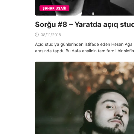
ŞƏHƏR UŞAĞI
Sorğu #8 – Yaratda açıq stud
08/11/2018
Açıq studiya günlərindən istifadə edən Həsən Ağa
arasında tapdı. Bu dəfə əhalinin tam fərqli bir sinfi