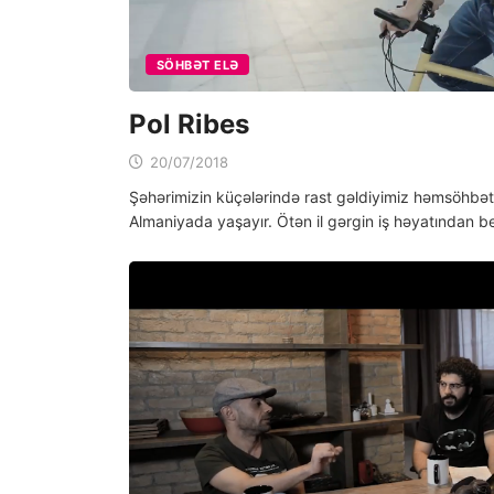
SÖHBƏT ELƏ
Pol Ribes
20/07/2018
Şəhərimizin küçələrində rast gəldiyimiz həmsöhbəti
Almaniyada yaşayır. Ötən il gərgin iş həyatından b