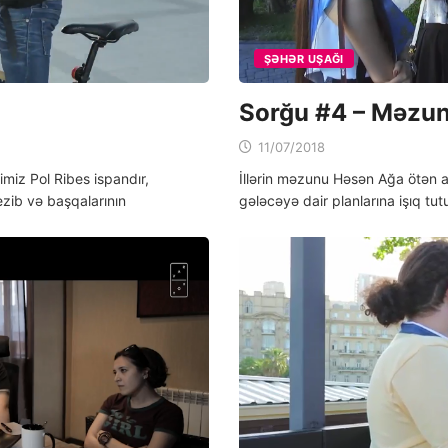
ŞƏHƏR UŞAĞI
Sorğu #4 – Məzun
11/07/2018
miz Pol Ribes ispandır,
İllәrin mәzunu Həsən Ağa ötәn 
ezib və başqalarının
gәlәcәyә dair planlarına işıq tut