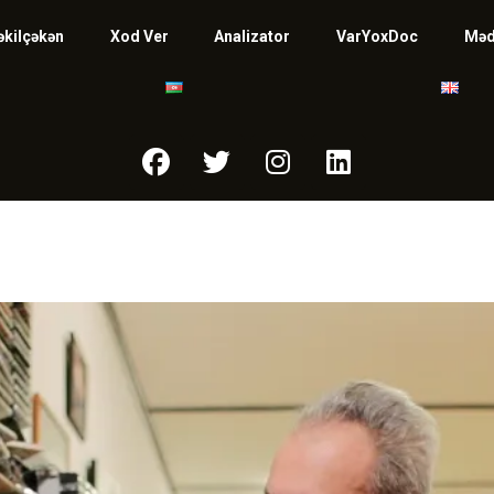
əkilçəkən
Xod Ver
Analizator
VarYoxDoc
Məd