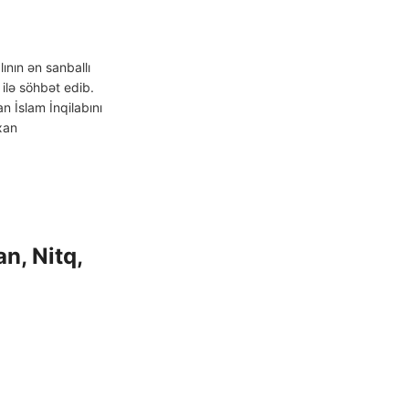
ının ən sanballı
 ilə söhbət edib.
n İslam İnqilabını
xan
n, Nitq,