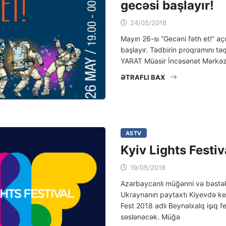
gecəsi başlayır!
24/05/2018
Mayın 26-sı “Gecəni fəth et!” a
başlayır. Tədbirin proqramını təq
YARAT Müasir İncəsənət Mərkəz
ƏTRAFLI BAX
ASTV
Kyiv Lights Festi
19/05/2018
Azərbaycanlı müğənni və bəstəka
Ukraynanın paytaxtı Kiyevdə keç
Fest 2018 adlı Beynəlxalq işıq fe
səslənəcək. Müğə