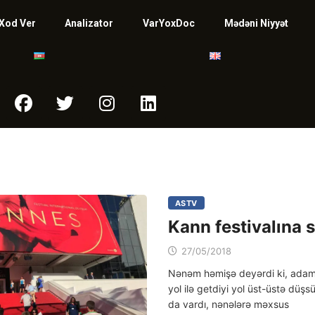
Xod Ver
Analizator
VarYoxDoc
Mədəni Niyyət
ASTV
Kann festivalına 
27/05/2018
Nənəm həmişə deyərdi ki, adam
yol ilə getdiyi yol üst-üstə düş
da vardı, nənələrə məxsus