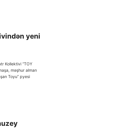
ivindən yeni
r Kollektivi “TOY
amaşa, məşhur alman
şşan Toyu” pyesi
muzey