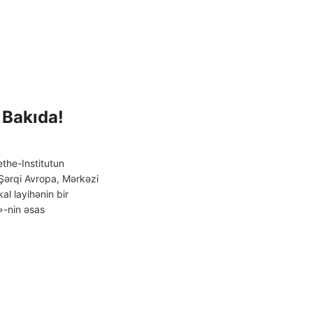
 Bakıda!
the-Institutun
 Şərqi Avropa, Mərkəzi
al layihənin bir
»-nin əsas