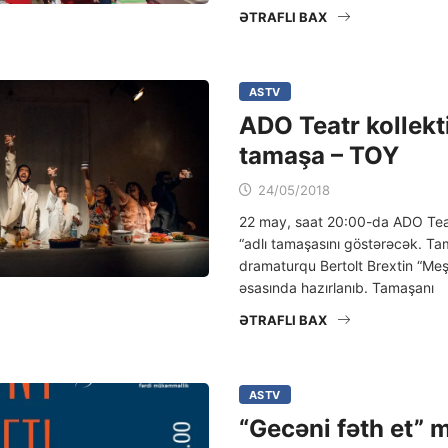
ƏTRAFLI BAX
ASTV
ADO Teatr kollekt
tamaşa – TOY
24/05/2018
22 may, saat 20:00-da ADO Teat
“adlı tamaşasını göstərəcək. T
dramaturqu Bertolt Brextin “Me
əsasında hazırlanıb. Tamaşanı
ƏTRAFLI BAX
ASTV
“Gecəni fəth et” 