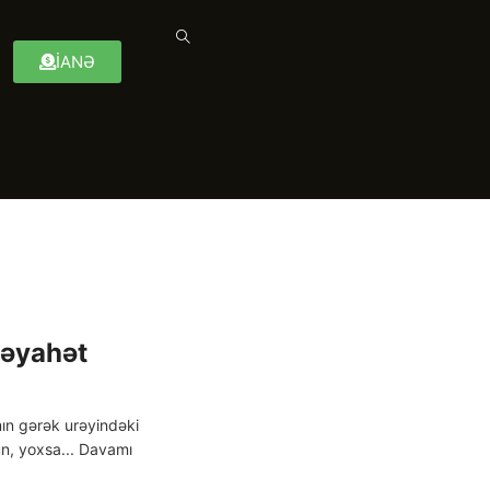
İANƏ
səyahət
ın gərək urəyindəki
sün, yoxsa... Davamı