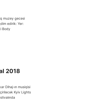
çıq muzey gecəsi
dim edirik: Yer:
i Body
val 2018
r Dihaj-ın musiqisi
iriləcək Kyiv Lights
stivalında