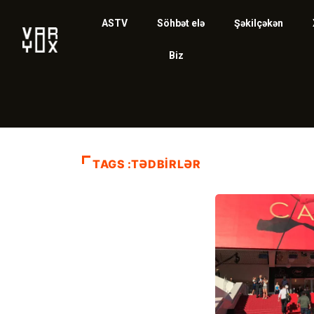
ASTV
Söhbət elə
Şəkilçəkən
Biz
TAGS :TƏDBIRLƏR