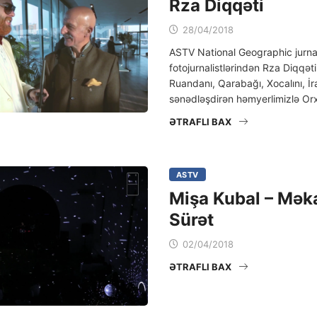
Rza Diqqəti
28/04/2018
ASTV National Geographic jurnal
fotojurnalistlərindən Rza Diqqəti
Ruandanı, Qarabağı, Xocalını, İra
sənədləşdirən həmyerlimizlə Or
ƏTRAFLI BAX
ASTV
Mişa Kubal – Məka
Sürət
02/04/2018
ƏTRAFLI BAX