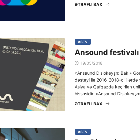
ƏTRAFLI BAX
ASTV
Ansound festivalı
19/05/2018
«Ansaund Dislokeyşn: Bakı» Goe
dəstəyi ilə 2016-2018-ci illərdə
Asiya və Qafqazda keçirilən unik
hissəsidir. «Ansaund Dislokeyşn
ƏTRAFLI BAX
ASTV